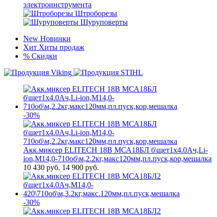
электроинструмента
Штроборезы
Шуруповерты
New
Новинки
Хит
Хиты продаж
%
Скидки
-30%
Акк.миксер ELITECH 18В МСА18БЛ б\щет1х4.0Ач,Li-
ion,М14,0-710об\м,2.2кг,макс120мм,пл.пуск,кор,мешалка
10 430
руб.
14 900 руб.
-30%