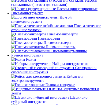
Насосы
скважинные (насосы для скважин)
Насосы циркуляционные
Пневмоинструмент
Другой
пневмоинструмент
Пневматические
отбойные молотки
Пневмогайковерты
Пневмодрели
Пневмостеплеры
Пневмопистолеты
Пневмошлифмашины
Ручной инструмент
Козлы
Наборы инструментов
Столярный и
слесарный инструмент
Кейсы для
электроинструмента
Головки торцевые
Защитные покрытия и
ленты
Шарнирно-
губцевый инструмент