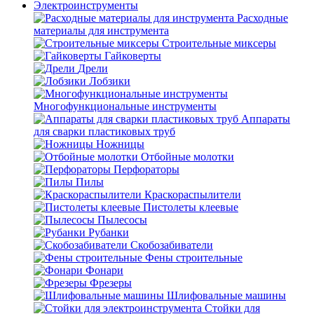
Электроинструменты
Расходные
материалы для инструмента
Строительные миксеры
Гайковерты
Дрели
Лобзики
Многофункциональные инструменты
Аппараты
для сварки пластиковых труб
Ножницы
Отбойные молотки
Перфораторы
Пилы
Краскораспылители
Пистолеты клеевые
Пылесосы
Рубанки
Скобозабиватели
Фены строительные
Фонари
Фрезеры
Шлифовальные машины
Стойки для