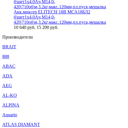
Акк.миксер ELITECH 18В МСА18БЛ2
б\щет1х4.0Ач,М14,0-
420\710об\м,3.2кг,макс.120мм,пл.пуск,мешалка
10 640
руб.
15 200 руб.
Производители
BRAIT
888
ABAC
ADA
AEG
AL-KO
ALPINA
Aquario
ATLAS DIAMANT