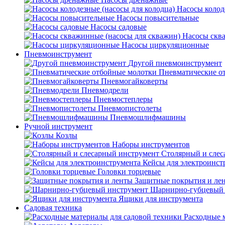
Насосы колод
Насосы повысительные
Насосы садовые
Насосы скв
Насосы циркуляционные
Пневмоинструмент
Другой пневмоинструмент
Пневматические о
Пневмогайковерты
Пневмодрели
Пневмостеплеры
Пневмопистолеты
Пневмошлифмашины
Ручной инструмент
Козлы
Наборы инструментов
Столярный и слес
Кейсы для электроинст
Головки торцевые
Защитные покрытия и ле
Шарнирно-губцевый 
Ящики для инструмента
Садовая техника
Расходные 