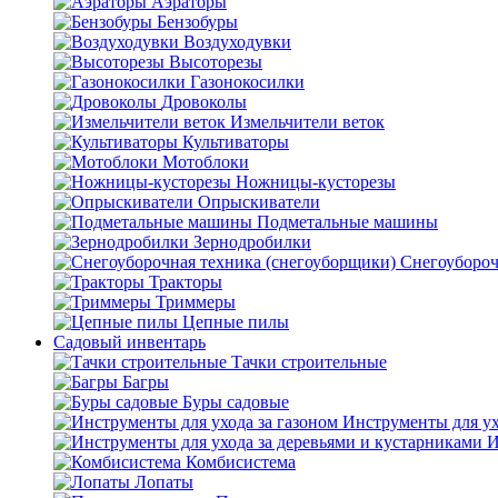
Аэраторы
Бензобуры
Воздуходувки
Высоторезы
Газонокосилки
Дровоколы
Измельчители веток
Культиваторы
Мотоблоки
Ножницы-кусторезы
Опрыскиватели
Подметальные машины
Зернодробилки
Снегоубороч
Тракторы
Триммеры
Цепные пилы
Садовый инвентарь
Тачки строительные
Багры
Буры садовые
Инструменты для ух
И
Комбисистема
Лопаты