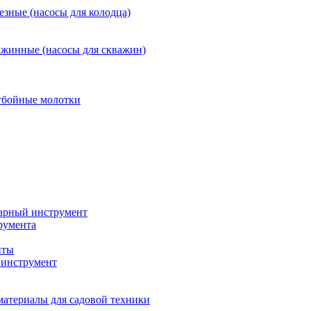
езные (насосы для колодца)
ажинные (насосы для скважин)
тбойные молотки
арный инструмент
румента
нты
инструмент
материалы для садовой техники