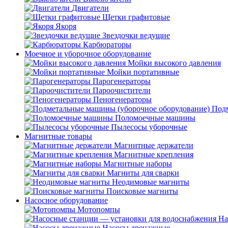
Двигатели
Щетки графитовые
Якоря
Звездочки ведущие
Карбюраторы
Моечное и уборочное оборудование
Мойки высокого давления
Мойки портативные
Парогенераторы
Пароочистители
Пеногенераторы
Подм
Поломоечные машины
Пылесосы уборочные
Магнитные товары
Магнитные держатели
Магнитные крепления
Магнитные наборы
Магниты для сварки
Неодимовые магниты
Поисковые магниты
Насосное оборудование
Мотопомпы
На
Насосы дренажные