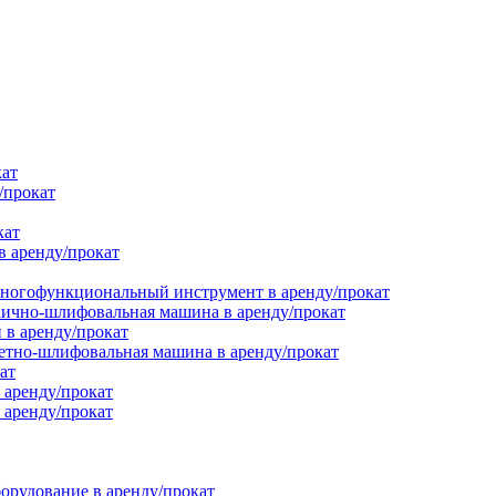
кат
/прокат
кат
в аренду/прокат
ногофункциональный инструмент в аренду/прокат
ично-шлифовальная машина в аренду/прокат
в аренду/прокат
етно-шлифовальная машина в аренду/прокат
ат
 аренду/прокат
 аренду/прокат
орудование в аренду/прокат