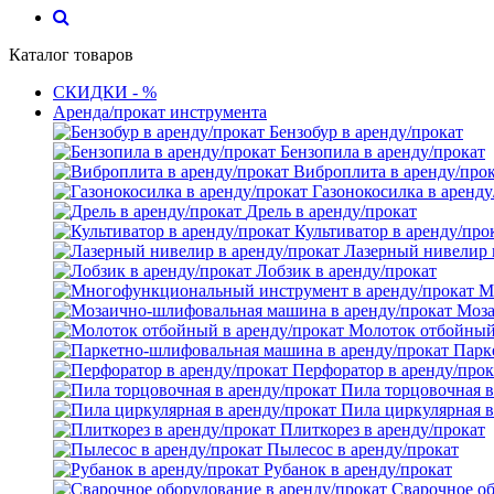
Каталог товаров
СКИДКИ - %
Аренда/прокат инструмента
Бензобур в аренду/прокат
Бензопила в аренду/прокат
Виброплита в аренду/про
Газонокосилка в аренду
Дрель в аренду/прокат
Культиватор в аренду/про
Лазерный нивелир 
Лобзик в аренду/прокат
М
Моза
Молоток отбойный 
Парк
Перфоратор в аренду/прок
Пила торцовочная в
Пила циркулярная в
Плиткорез в аренду/прокат
Пылесос в аренду/прокат
Рубанок в аренду/прокат
Сварочное об