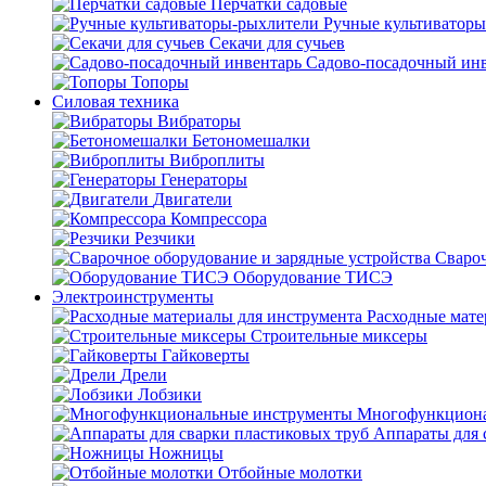
Перчатки садовые
Ручные культиватор
Секачи для сучьев
Садово-посадочный ин
Топоры
Силовая техника
Вибраторы
Бетономешалки
Виброплиты
Генераторы
Двигатели
Компрессора
Резчики
Свароч
Оборудование ТИСЭ
Электроинструменты
Расходные мате
Строительные миксеры
Гайковерты
Дрели
Лобзики
Многофункциона
Аппараты для 
Ножницы
Отбойные молотки