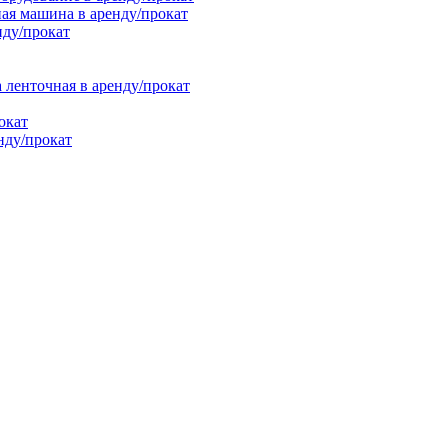
ая машина в аренду/прокат
нду/прокат
енточная в аренду/прокат
окат
нду/прокат