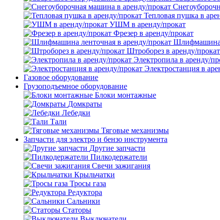
Снегоуборочн
Тепловая пушка в аре
УШМ в аренду/прокат
Фрезер в аренду/прокат
Шлифмашина л
Штроборез в аренду/прокат
Электропила в аренду/пр
Электростанция в аре
Газовое оборудование
Грузоподъемное оборудование
Блоки монтажные
Домкраты
Лебедки
Тали
Тяговые механизмы
Запчасти для электро и бензо инструмента
Другие запчасти
Пилкодержатели
Свечи зажигания
Крыльчатки
Тросы газа
Редуктора
Сальники
Статоры
Выключатели