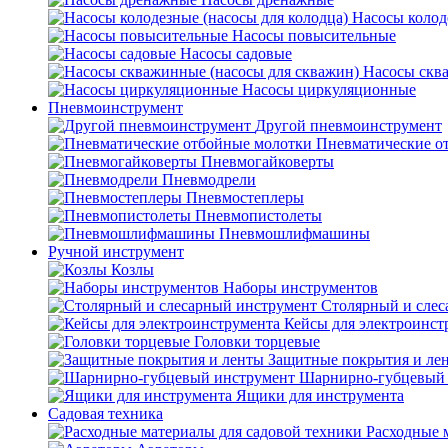
Насосы колод
Насосы повысительные
Насосы садовые
Насосы скв
Насосы циркуляционные
Пневмоинструмент
Другой пневмоинструмент
Пневматические о
Пневмогайковерты
Пневмодрели
Пневмостеплеры
Пневмопистолеты
Пневмошлифмашины
Ручной инструмент
Козлы
Наборы инструментов
Столярный и слес
Кейсы для электроинст
Головки торцевые
Защитные покрытия и ле
Шарнирно-губцевый 
Ящики для инструмента
Садовая техника
Расходные 