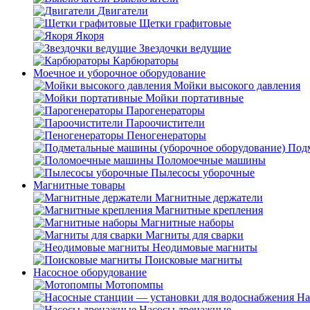
Двигатели
Щетки графитовые
Якоря
Звездочки ведущие
Карбюраторы
Моечное и уборочное оборудование
Мойки высокого давления
Мойки портативные
Парогенераторы
Пароочистители
Пеногенераторы
Подм
Поломоечные машины
Пылесосы уборочные
Магнитные товары
Магнитные держатели
Магнитные крепления
Магнитные наборы
Магниты для сварки
Неодимовые магниты
Поисковые магниты
Насосное оборудование
Мотопомпы
На
Насосы дренажные