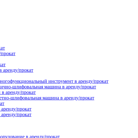
кат
/прокат
кат
в аренду/прокат
ногофункциональный инструмент в аренду/прокат
ично-шлифовальная машина в аренду/прокат
в аренду/прокат
етно-шлифовальная машина в аренду/прокат
ат
 аренду/прокат
 аренду/прокат
орудование в аренду/прокат