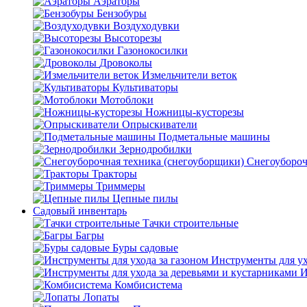
Аэраторы
Бензобуры
Воздуходувки
Высоторезы
Газонокосилки
Дровоколы
Измельчители веток
Культиваторы
Мотоблоки
Ножницы-кусторезы
Опрыскиватели
Подметальные машины
Зернодробилки
Снегоубороч
Тракторы
Триммеры
Цепные пилы
Садовый инвентарь
Тачки строительные
Багры
Буры садовые
Инструменты для ух
И
Комбисистема
Лопаты