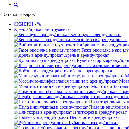
Каталог товаров
СКИДКИ - %
Аренда/прокат инструмента
Бензобур в аренду/прокат
Бензопила в аренду/прокат
Виброплита в аренду/про
Газонокосилка в аренду
Дрель в аренду/прокат
Культиватор в аренду/про
Лазерный нивелир 
Лобзик в аренду/прокат
М
Моза
Молоток отбойный 
Парк
Перфоратор в аренду/прок
Пила торцовочная в
Пила циркулярная в
Плиткорез в аренду/прокат
Пылесос в аренду/прокат
Рубанок в аренду/прокат
Сварочное об