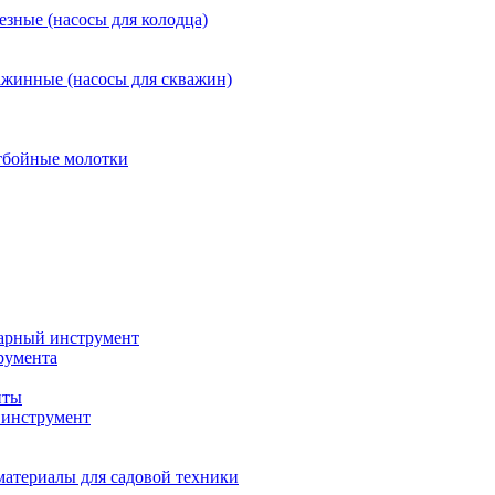
езные (насосы для колодца)
ажинные (насосы для скважин)
тбойные молотки
арный инструмент
румента
нты
инструмент
материалы для садовой техники