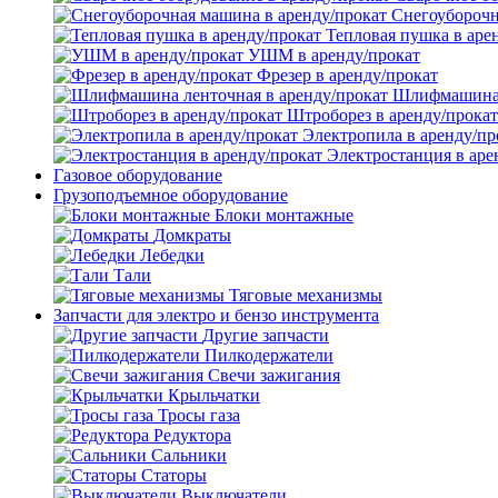
Снегоуборочн
Тепловая пушка в аре
УШМ в аренду/прокат
Фрезер в аренду/прокат
Шлифмашина л
Штроборез в аренду/прокат
Электропила в аренду/пр
Электростанция в аре
Газовое оборудование
Грузоподъемное оборудование
Блоки монтажные
Домкраты
Лебедки
Тали
Тяговые механизмы
Запчасти для электро и бензо инструмента
Другие запчасти
Пилкодержатели
Свечи зажигания
Крыльчатки
Тросы газа
Редуктора
Сальники
Статоры
Выключатели