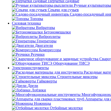
Перчатки садовые
Ручные культиватор
Секачи для сучьев
Садово-посадочный ин
Топоры
Силовая техника
Вибраторы
Бетономешалки
Виброплиты
Генераторы
Двигатели
Компрессора
Резчики
Свароч
Оборудование ТИСЭ
Электроинструменты
Расходные мате
Строительные миксеры
Гайковерты
Дрели
Лобзики
Многофункциона
Аппараты для 
Ножницы
Отбойные молотки