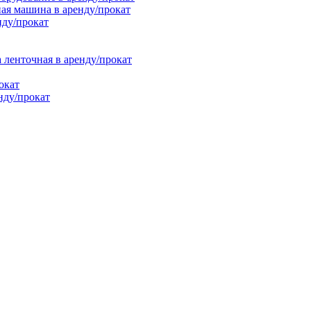
ая машина в аренду/прокат
нду/прокат
енточная в аренду/прокат
окат
нду/прокат