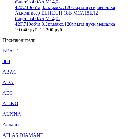
Акк.миксер ELITECH 18В МСА18БЛ2
б\щет1х4.0Ач,М14,0-
420\710об\м,3.2кг,макс.120мм,пл.пуск,мешалка
10 640
руб.
15 200 руб.
Производители
BRAIT
888
ABAC
ADA
AEG
AL-KO
ALPINA
Aquario
ATLAS DIAMANT