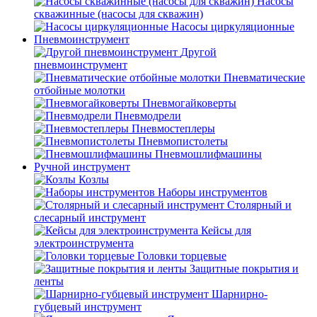
Насосы
скважинные (насосы для скважин)
Насосы циркуляционные
Пневмоинструмент
Другой
пневмоинструмент
Пневматические
отбойные молотки
Пневмогайковерты
Пневмодрели
Пневмостеплеры
Пневмопистолеты
Пневмошлифмашины
Ручной инструмент
Козлы
Наборы инструментов
Столярный и
слесарный инструмент
Кейсы для
электроинструмента
Головки торцевые
Защитные покрытия и
ленты
Шарнирно-
губцевый инструмент