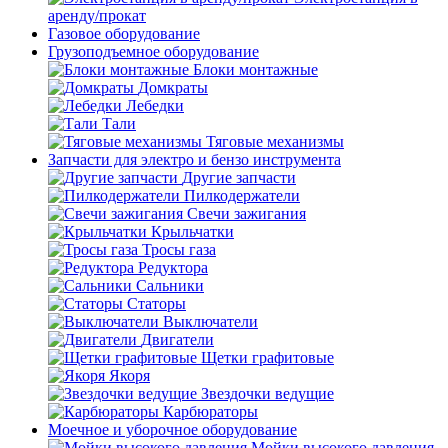
аренду/прокат
Газовое оборудование
Грузоподъемное оборудование
Блоки монтажные
Домкраты
Лебедки
Тали
Тяговые механизмы
Запчасти для электро и бензо инструмента
Другие запчасти
Пилкодержатели
Свечи зажигания
Крыльчатки
Тросы газа
Редуктора
Сальники
Статоры
Выключатели
Двигатели
Щетки графитовые
Якоря
Звездочки ведущие
Карбюраторы
Моечное и уборочное оборудование
Мойки высокого давления