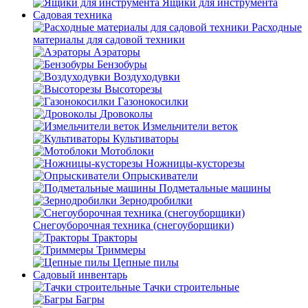
Ящики для инструмента
Садовая техника
Расходные
материалы для садовой техники
Аэраторы
Бензобуры
Воздуходувки
Высоторезы
Газонокосилки
Дровоколы
Измельчители веток
Культиваторы
Мотоблоки
Ножницы-кусторезы
Опрыскиватели
Подметальные машины
Зернодробилки
Снегоуборочная техника (снегоуборщики)
Тракторы
Триммеры
Цепные пилы
Садовый инвентарь
Тачки строительные
Багры