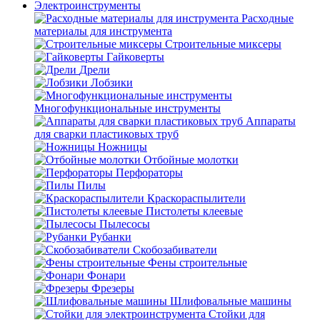
Электроинструменты
Расходные
материалы для инструмента
Строительные миксеры
Гайковерты
Дрели
Лобзики
Многофункциональные инструменты
Аппараты
для сварки пластиковых труб
Ножницы
Отбойные молотки
Перфораторы
Пилы
Краскораспылители
Пистолеты клеевые
Пылесосы
Рубанки
Скобозабиватели
Фены строительные
Фонари
Фрезеры
Шлифовальные машины
Стойки для