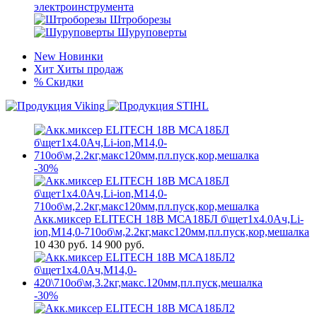
электроинструмента
Штроборезы
Шуруповерты
New
Новинки
Хит
Хиты продаж
%
Скидки
-30%
Акк.миксер ELITECH 18В МСА18БЛ б\щет1х4.0Ач,Li-
ion,М14,0-710об\м,2.2кг,макс120мм,пл.пуск,кор,мешалка
10 430
руб.
14 900 руб.
-30%