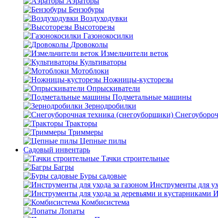
Аэраторы
Бензобуры
Воздуходувки
Высоторезы
Газонокосилки
Дровоколы
Измельчители веток
Культиваторы
Мотоблоки
Ножницы-кусторезы
Опрыскиватели
Подметальные машины
Зернодробилки
Снегоубороч
Тракторы
Триммеры
Цепные пилы
Садовый инвентарь
Тачки строительные
Багры
Буры садовые
Инструменты для ух
И
Комбисистема
Лопаты