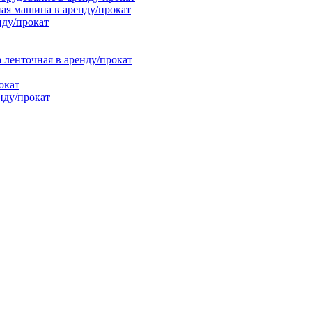
ая машина в аренду/прокат
нду/прокат
енточная в аренду/прокат
окат
нду/прокат