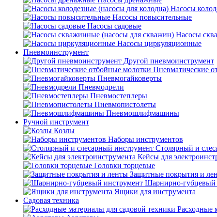
Насосы колод
Насосы повысительные
Насосы садовые
Насосы скв
Насосы циркуляционные
Пневмоинструмент
Другой пневмоинструмент
Пневматические о
Пневмогайковерты
Пневмодрели
Пневмостеплеры
Пневмопистолеты
Пневмошлифмашины
Ручной инструмент
Козлы
Наборы инструментов
Столярный и слес
Кейсы для электроинст
Головки торцевые
Защитные покрытия и ле
Шарнирно-губцевый 
Ящики для инструмента
Садовая техника
Расходные 