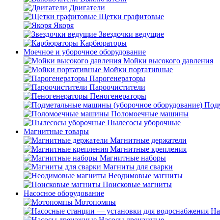
Двигатели
Щетки графитовые
Якоря
Звездочки ведущие
Карбюраторы
Моечное и уборочное оборудование
Мойки высокого давления
Мойки портативные
Парогенераторы
Пароочистители
Пеногенераторы
Подм
Поломоечные машины
Пылесосы уборочные
Магнитные товары
Магнитные держатели
Магнитные крепления
Магнитные наборы
Магниты для сварки
Неодимовые магниты
Поисковые магниты
Насосное оборудование
Мотопомпы
На
Насосы дренажные