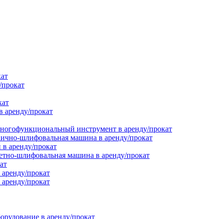
кат
/прокат
кат
в аренду/прокат
ногофункциональный инструмент в аренду/прокат
ично-шлифовальная машина в аренду/прокат
в аренду/прокат
етно-шлифовальная машина в аренду/прокат
ат
 аренду/прокат
 аренду/прокат
орудование в аренду/прокат