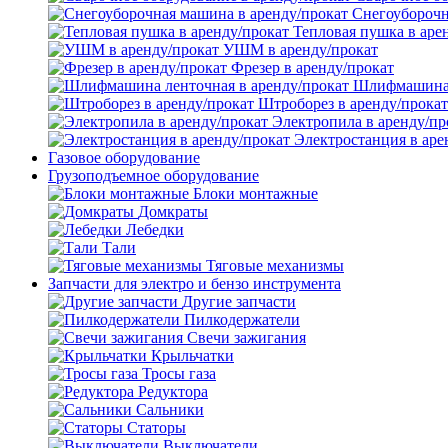
Снегоуборочн
Тепловая пушка в аре
УШМ в аренду/прокат
Фрезер в аренду/прокат
Шлифмашина л
Штроборез в аренду/прокат
Электропила в аренду/пр
Электростанция в аре
Газовое оборудование
Грузоподъемное оборудование
Блоки монтажные
Домкраты
Лебедки
Тали
Тяговые механизмы
Запчасти для электро и бензо инструмента
Другие запчасти
Пилкодержатели
Свечи зажигания
Крыльчатки
Тросы газа
Редуктора
Сальники
Статоры
Выключатели