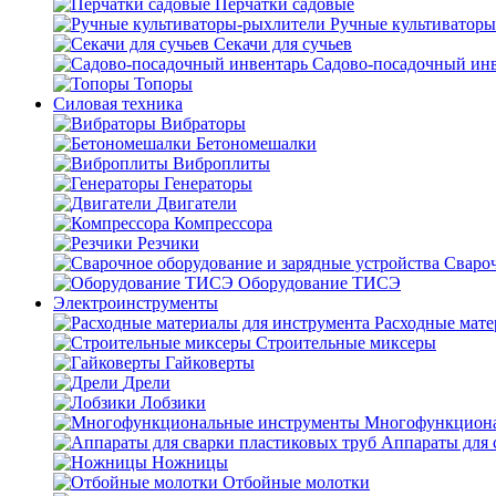
Перчатки садовые
Ручные культиватор
Секачи для сучьев
Садово-посадочный ин
Топоры
Силовая техника
Вибраторы
Бетономешалки
Виброплиты
Генераторы
Двигатели
Компрессора
Резчики
Свароч
Оборудование ТИСЭ
Электроинструменты
Расходные мате
Строительные миксеры
Гайковерты
Дрели
Лобзики
Многофункциона
Аппараты для 
Ножницы
Отбойные молотки