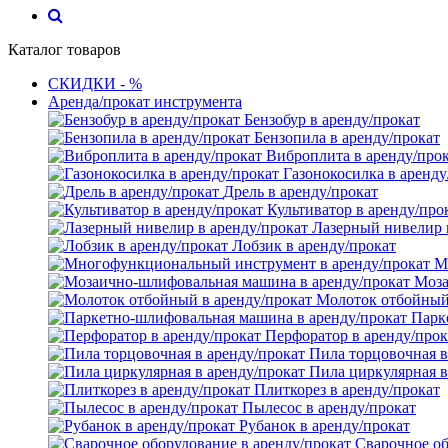
Каталог товаров
СКИДКИ - %
Аренда/прокат инструмента
Бензобур в аренду/прокат
Бензопила в аренду/прокат
Виброплита в аренду/про
Газонокосилка в аренду
Дрель в аренду/прокат
Культиватор в аренду/про
Лазерный нивелир 
Лобзик в аренду/прокат
М
Моза
Молоток отбойный 
Парк
Перфоратор в аренду/прок
Пила торцовочная в
Пила циркулярная в
Плиткорез в аренду/прокат
Пылесос в аренду/прокат
Рубанок в аренду/прокат
Сварочное об