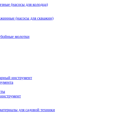
езные (насосы для колодца)
ажинные (насосы для скважин)
тбойные молотки
арный инструмент
румента
нты
инструмент
материалы для садовой техники