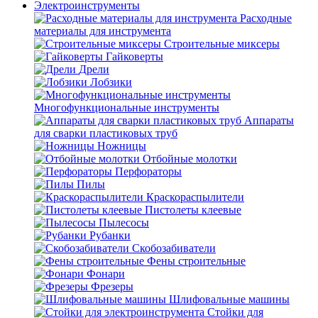
Электроинструменты
Расходные
материалы для инструмента
Строительные миксеры
Гайковерты
Дрели
Лобзики
Многофункциональные инструменты
Аппараты
для сварки пластиковых труб
Ножницы
Отбойные молотки
Перфораторы
Пилы
Краскораспылители
Пистолеты клеевые
Пылесосы
Рубанки
Скобозабиватели
Фены строительные
Фонари
Фрезеры
Шлифовальные машины
Стойки для