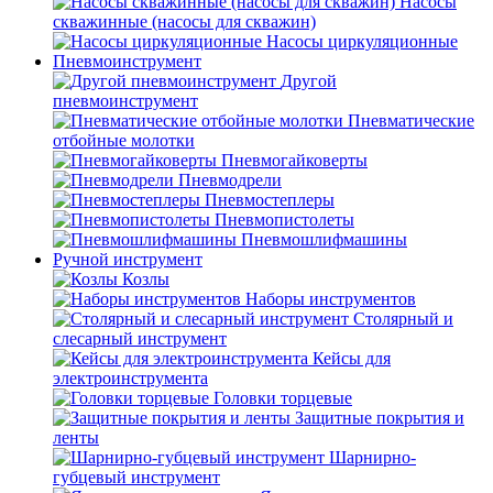
Насосы
скважинные (насосы для скважин)
Насосы циркуляционные
Пневмоинструмент
Другой
пневмоинструмент
Пневматические
отбойные молотки
Пневмогайковерты
Пневмодрели
Пневмостеплеры
Пневмопистолеты
Пневмошлифмашины
Ручной инструмент
Козлы
Наборы инструментов
Столярный и
слесарный инструмент
Кейсы для
электроинструмента
Головки торцевые
Защитные покрытия и
ленты
Шарнирно-
губцевый инструмент