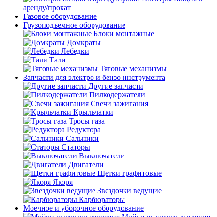
аренду/прокат
Газовое оборудование
Грузоподъемное оборудование
Блоки монтажные
Домкраты
Лебедки
Тали
Тяговые механизмы
Запчасти для электро и бензо инструмента
Другие запчасти
Пилкодержатели
Свечи зажигания
Крыльчатки
Тросы газа
Редуктора
Сальники
Статоры
Выключатели
Двигатели
Щетки графитовые
Якоря
Звездочки ведущие
Карбюраторы
Моечное и уборочное оборудование
Мойки высокого давления