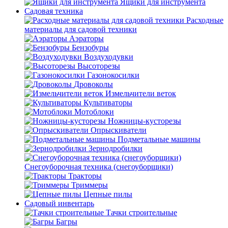
Ящики для инструмента
Садовая техника
Расходные
материалы для садовой техники
Аэраторы
Бензобуры
Воздуходувки
Высоторезы
Газонокосилки
Дровоколы
Измельчители веток
Культиваторы
Мотоблоки
Ножницы-кусторезы
Опрыскиватели
Подметальные машины
Зернодробилки
Снегоуборочная техника (снегоуборщики)
Тракторы
Триммеры
Цепные пилы
Садовый инвентарь
Тачки строительные
Багры