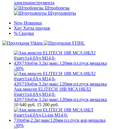
электроинструмента
Штроборезы
Шуруповерты
New
Новинки
Хит
Хиты продаж
%
Скидки
-30%
Акк.миксер ELITECH 18В МСА18БЛ2
б\щет1х4.0Ач,М14,0-
420\710об\м,3.2кг,макс.120мм,пл.пуск,мешалка
10 640
руб.
15 200 руб.
-30%