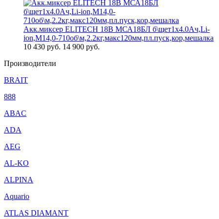
Акк.миксер ELITECH 18В МСА18БЛ б\щет1х4.0Ач,Li-
ion,М14,0-710об\м,2.2кг,макс120мм,пл.пуск,кор,мешалка
10 430
руб.
14 900 руб.
Производители
BRAIT
888
ABAC
ADA
AEG
AL-KO
ALPINA
Aquario
ATLAS DIAMANT