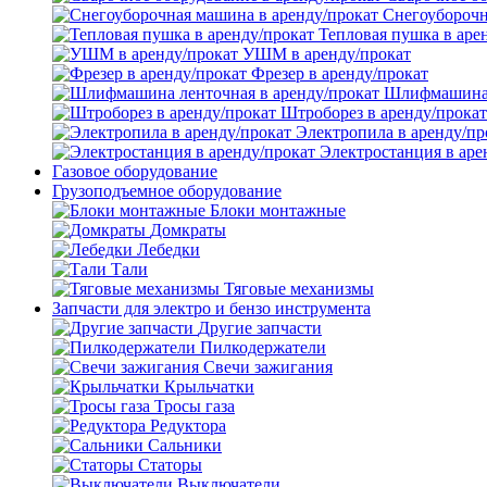
Снегоуборочн
Тепловая пушка в аре
УШМ в аренду/прокат
Фрезер в аренду/прокат
Шлифмашина л
Штроборез в аренду/прокат
Электропила в аренду/пр
Электростанция в аре
Газовое оборудование
Грузоподъемное оборудование
Блоки монтажные
Домкраты
Лебедки
Тали
Тяговые механизмы
Запчасти для электро и бензо инструмента
Другие запчасти
Пилкодержатели
Свечи зажигания
Крыльчатки
Тросы газа
Редуктора
Сальники
Статоры
Выключатели