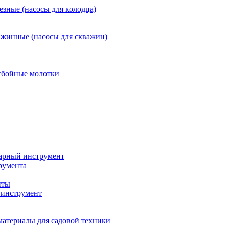
езные (насосы для колодца)
ажинные (насосы для скважин)
тбойные молотки
арный инструмент
румента
нты
инструмент
материалы для садовой техники