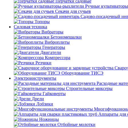
Перчатки садовые
Ручные культиватор
Секачи для сучьев
Садово-посадочный ин
Топоры
Силовая техника
Вибраторы
Бетономешалки
Виброплиты
Генераторы
Двигатели
Компрессора
Резчики
Свароч
Оборудование ТИСЭ
Электроинструменты
Расходные мате
Строительные миксеры
Гайковерты
Дрели
Лобзики
Многофункциона
Аппараты для 
Ножницы
Отбойные молотки