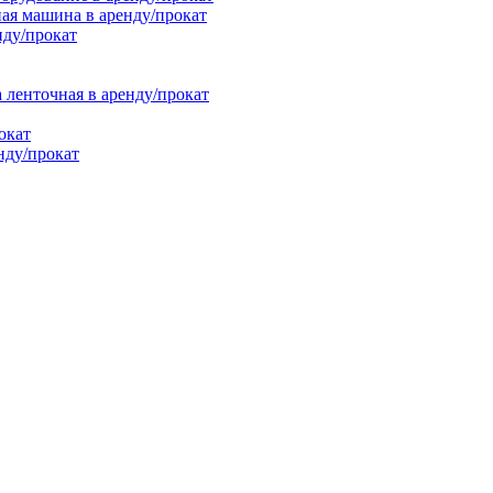
ая машина в аренду/прокат
нду/прокат
енточная в аренду/прокат
окат
нду/прокат