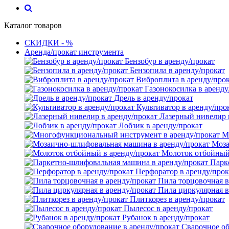
Каталог товаров
СКИДКИ - %
Аренда/прокат инструмента
Бензобур в аренду/прокат
Бензопила в аренду/прокат
Виброплита в аренду/про
Газонокосилка в аренду
Дрель в аренду/прокат
Культиватор в аренду/про
Лазерный нивелир 
Лобзик в аренду/прокат
М
Моза
Молоток отбойный 
Парк
Перфоратор в аренду/прок
Пила торцовочная в
Пила циркулярная в
Плиткорез в аренду/прокат
Пылесос в аренду/прокат
Рубанок в аренду/прокат
Сварочное об