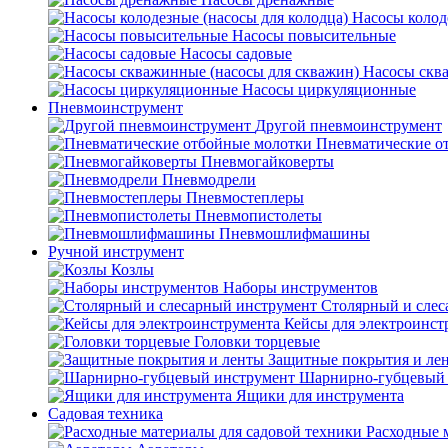
Насосы колод
Насосы повысительные
Насосы садовые
Насосы скв
Насосы циркуляционные
Пневмоинструмент
Другой пневмоинструмент
Пневматические о
Пневмогайковерты
Пневмодрели
Пневмостеплеры
Пневмопистолеты
Пневмошлифмашины
Ручной инструмент
Козлы
Наборы инструментов
Столярный и слес
Кейсы для электроинст
Головки торцевые
Защитные покрытия и ле
Шарнирно-губцевый 
Ящики для инструмента
Садовая техника
Расходные 