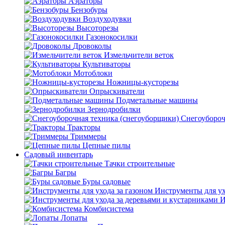
Аэраторы
Бензобуры
Воздуходувки
Высоторезы
Газонокосилки
Дровоколы
Измельчители веток
Культиваторы
Мотоблоки
Ножницы-кусторезы
Опрыскиватели
Подметальные машины
Зернодробилки
Снегоубороч
Тракторы
Триммеры
Цепные пилы
Садовый инвентарь
Тачки строительные
Багры
Буры садовые
Инструменты для ух
И
Комбисистема
Лопаты