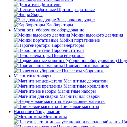
Двигатели
Щетки графитовые
Якоря
Звездочки ведущие
Карбюраторы
Моечное и уборочное оборудование
Мойки высокого давления
Мойки портативные
Парогенераторы
Пароочистители
Пеногенераторы
Подм
Поломоечные машины
Пылесосы уборочные
Магнитные товары
Магнитные держатели
Магнитные крепления
Магнитные наборы
Магниты для сварки
Неодимовые магниты
Поисковые магниты
Насосное оборудование
Мотопомпы
На
Насосы дренажные