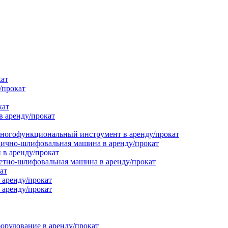
кат
/прокат
кат
в аренду/прокат
ногофункциональный инструмент в аренду/прокат
ично-шлифовальная машина в аренду/прокат
в аренду/прокат
етно-шлифовальная машина в аренду/прокат
ат
 аренду/прокат
 аренду/прокат
орудование в аренду/прокат