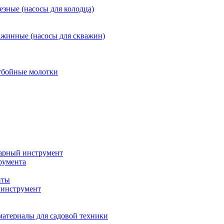
езные (насосы для колодца)
ажинные (насосы для скважин)
тбойные молотки
арный инструмент
румента
нты
инструмент
материалы для садовой техники