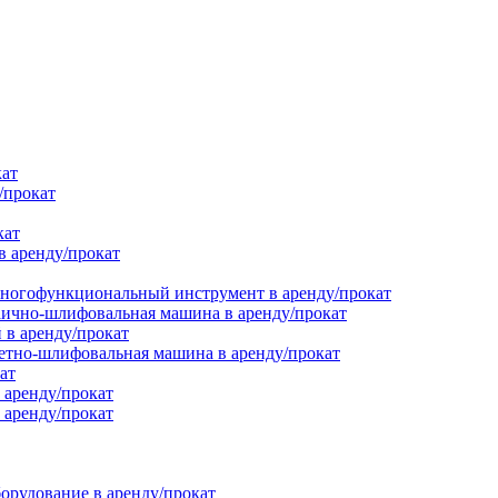
кат
/прокат
кат
в аренду/прокат
ногофункциональный инструмент в аренду/прокат
ично-шлифовальная машина в аренду/прокат
в аренду/прокат
етно-шлифовальная машина в аренду/прокат
ат
 аренду/прокат
 аренду/прокат
орудование в аренду/прокат