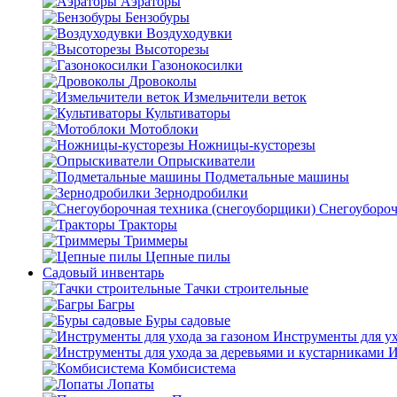
Аэраторы
Бензобуры
Воздуходувки
Высоторезы
Газонокосилки
Дровоколы
Измельчители веток
Культиваторы
Мотоблоки
Ножницы-кусторезы
Опрыскиватели
Подметальные машины
Зернодробилки
Снегоубороч
Тракторы
Триммеры
Цепные пилы
Садовый инвентарь
Тачки строительные
Багры
Буры садовые
Инструменты для ух
И
Комбисистема
Лопаты