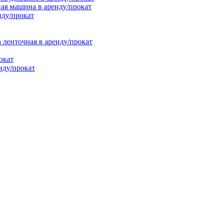
ая машина в аренду/прокат
нду/прокат
енточная в аренду/прокат
окат
нду/прокат