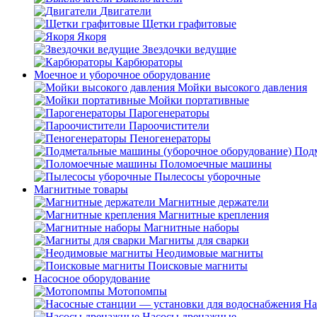
Двигатели
Щетки графитовые
Якоря
Звездочки ведущие
Карбюраторы
Моечное и уборочное оборудование
Мойки высокого давления
Мойки портативные
Парогенераторы
Пароочистители
Пеногенераторы
Подм
Поломоечные машины
Пылесосы уборочные
Магнитные товары
Магнитные держатели
Магнитные крепления
Магнитные наборы
Магниты для сварки
Неодимовые магниты
Поисковые магниты
Насосное оборудование
Мотопомпы
На
Насосы дренажные