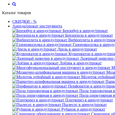
Каталог товаров
СКИДКИ - %
Аренда/прокат инструмента
Бензобур в аренду/прокат
Бензопила в аренду/прокат
Виброплита в аренду/про
Газонокосилка в аренду
Дрель в аренду/прокат
Культиватор в аренду/про
Лазерный нивелир 
Лобзик в аренду/прокат
М
Моза
Молоток отбойный 
Парк
Перфоратор в аренду/прок
Пила торцовочная в
Пила циркулярная в
Плиткорез в аренду/прокат
Пылесос в аренду/прокат
Рубанок в аренду/прокат
Сварочное об