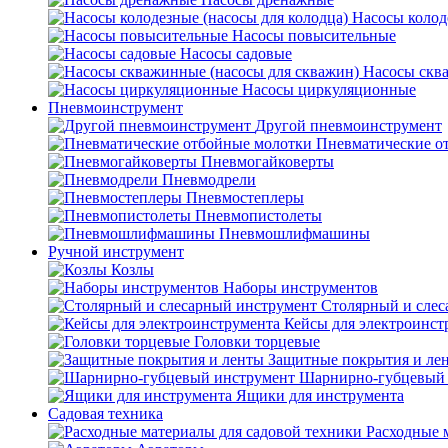
Насосы колод
Насосы повысительные
Насосы садовые
Насосы скв
Насосы циркуляционные
Пневмоинструмент
Другой пневмоинструмент
Пневматические о
Пневмогайковерты
Пневмодрели
Пневмостеплеры
Пневмопистолеты
Пневмошлифмашины
Ручной инструмент
Козлы
Наборы инструментов
Столярный и слес
Кейсы для электроинст
Головки торцевые
Защитные покрытия и ле
Шарнирно-губцевый 
Ящики для инструмента
Садовая техника
Расходные 