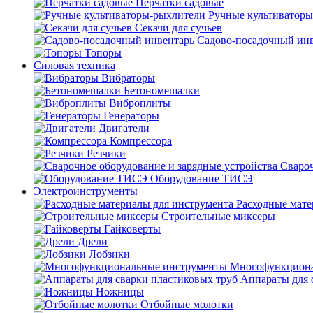
Перчатки садовые
Ручные культиватор
Секачи для сучьев
Садово-посадочный ин
Топоры
Силовая техника
Вибраторы
Бетономешалки
Виброплиты
Генераторы
Двигатели
Компрессора
Резчики
Свароч
Оборудование ТИСЭ
Электроинструменты
Расходные мате
Строительные миксеры
Гайковерты
Дрели
Лобзики
Многофункциона
Аппараты для 
Ножницы
Отбойные молотки