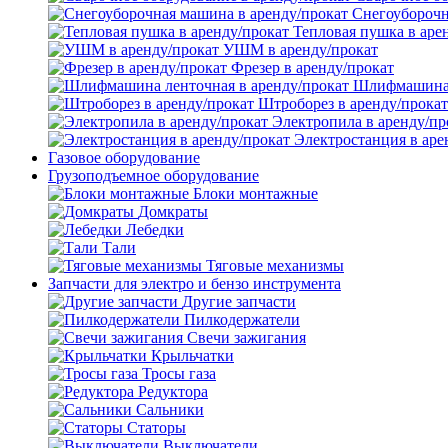
Снегоуборочн
Тепловая пушка в аре
УШМ в аренду/прокат
Фрезер в аренду/прокат
Шлифмашина л
Штроборез в аренду/прокат
Электропила в аренду/пр
Электростанция в аре
Газовое оборудование
Грузоподъемное оборудование
Блоки монтажные
Домкраты
Лебедки
Тали
Тяговые механизмы
Запчасти для электро и бензо инструмента
Другие запчасти
Пилкодержатели
Свечи зажигания
Крыльчатки
Тросы газа
Редуктора
Сальники
Статоры
Выключатели