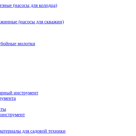
езные (насосы для колодца)
ажинные (насосы для скважин)
тбойные молотки
арный инструмент
румента
нты
инструмент
материалы для садовой техники