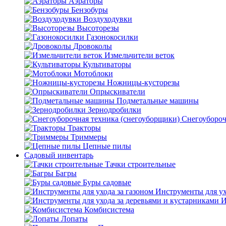
Аэраторы
Бензобуры
Воздуходувки
Высоторезы
Газонокосилки
Дровоколы
Измельчители веток
Культиваторы
Мотоблоки
Ножницы-кусторезы
Опрыскиватели
Подметальные машины
Зернодробилки
Снегоубороч
Тракторы
Триммеры
Цепные пилы
Садовый инвентарь
Тачки строительные
Багры
Буры садовые
Инструменты для ух
И
Комбисистема
Лопаты