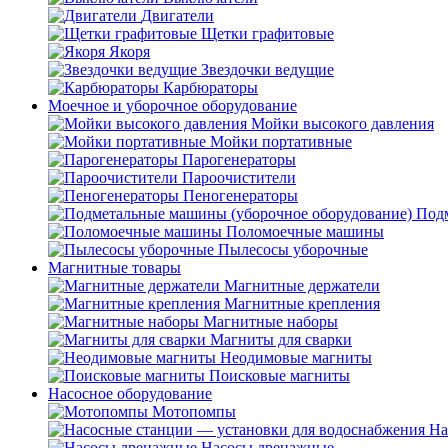
Двигатели
Щетки графитовые
Якоря
Звездочки ведущие
Карбюраторы
Моечное и уборочное оборудование
Мойки высокого давления
Мойки портативные
Парогенераторы
Пароочистители
Пеногенераторы
Подм
Поломоечные машины
Пылесосы уборочные
Магнитные товары
Магнитные держатели
Магнитные крепления
Магнитные наборы
Магниты для сварки
Неодимовые магниты
Поисковые магниты
Насосное оборудование
Мотопомпы
На
Насосы дренажные