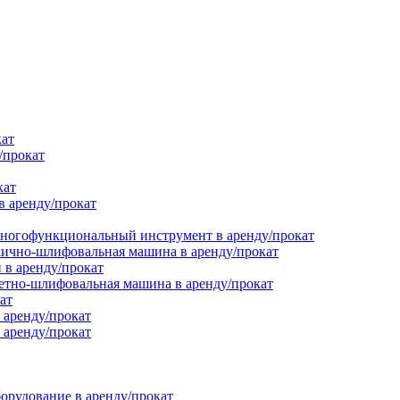
кат
/прокат
кат
в аренду/прокат
ногофункциональный инструмент в аренду/прокат
ично-шлифовальная машина в аренду/прокат
в аренду/прокат
етно-шлифовальная машина в аренду/прокат
ат
 аренду/прокат
 аренду/прокат
орудование в аренду/прокат