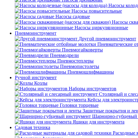
Насосы колод
Насосы повысительные
Насосы садовые
Насосы скв
Насосы циркуляционные
Пневмоинструмент
Другой пневмоинструмент
Пневматические о
Пневмогайковерты
Пневмодрели
Пневмостеплеры
Пневмопистолеты
Пневмошлифмашины
Ручной инструмент
Козлы
Наборы инструментов
Столярный и слес
Кейсы для электроинст
Головки торцевые
Защитные покрытия и ле
Шарнирно-губцевый 
Ящики для инструмента
Садовая техника
Расходные 