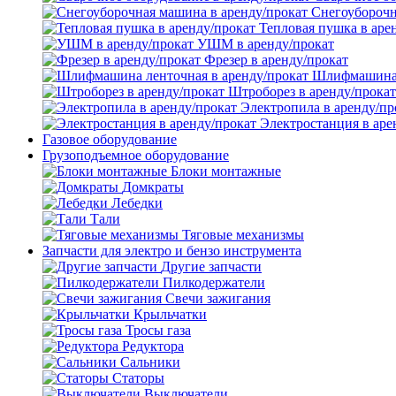
Снегоуборочн
Тепловая пушка в аре
УШМ в аренду/прокат
Фрезер в аренду/прокат
Шлифмашина л
Штроборез в аренду/прокат
Электропила в аренду/пр
Электростанция в аре
Газовое оборудование
Грузоподъемное оборудование
Блоки монтажные
Домкраты
Лебедки
Тали
Тяговые механизмы
Запчасти для электро и бензо инструмента
Другие запчасти
Пилкодержатели
Свечи зажигания
Крыльчатки
Тросы газа
Редуктора
Сальники
Статоры
Выключатели