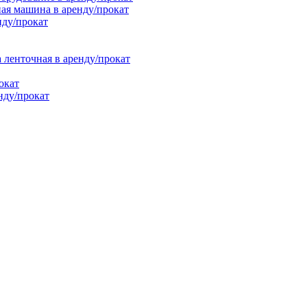
ая машина в аренду/прокат
нду/прокат
енточная в аренду/прокат
окат
нду/прокат