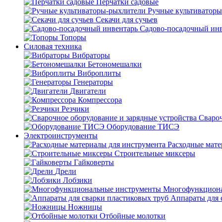
Перчатки садовые
Ручные культиватор
Секачи для сучьев
Садово-посадочный ин
Топоры
Силовая техника
Вибраторы
Бетономешалки
Виброплиты
Генераторы
Двигатели
Компрессора
Резчики
Свароч
Оборудование ТИСЭ
Электроинструменты
Расходные мате
Строительные миксеры
Гайковерты
Дрели
Лобзики
Многофункциона
Аппараты для 
Ножницы
Отбойные молотки