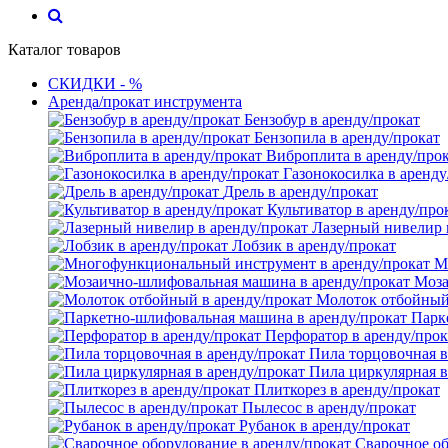
Каталог товаров
СКИДКИ - %
Аренда/прокат инструмента
Бензобур в аренду/прокат
Бензопила в аренду/прокат
Виброплита в аренду/про
Газонокосилка в аренду
Дрель в аренду/прокат
Культиватор в аренду/про
Лазерный нивелир 
Лобзик в аренду/прокат
М
Моза
Молоток отбойный 
Парк
Перфоратор в аренду/прок
Пила торцовочная в
Пила циркулярная в
Плиткорез в аренду/прокат
Пылесос в аренду/прокат
Рубанок в аренду/прокат
Сварочное об