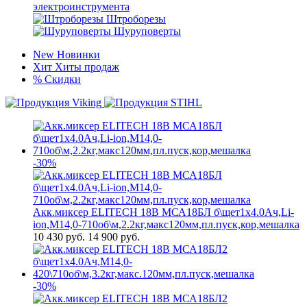
электроинструмента
Штроборезы
Шуруповерты
New
Новинки
Хит
Хиты продаж
%
Скидки
-30%
Акк.миксер ELITECH 18В МСА18БЛ б\щет1х4.0Ач,Li-
ion,М14,0-710об\м,2.2кг,макс120мм,пл.пуск,кор,мешалка
10 430
руб.
14 900 руб.
-30%