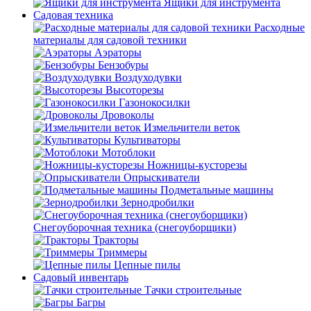
Ящики для инструмента
Садовая техника
Расходные
материалы для садовой техники
Аэраторы
Бензобуры
Воздуходувки
Высоторезы
Газонокосилки
Дровоколы
Измельчители веток
Культиваторы
Мотоблоки
Ножницы-кусторезы
Опрыскиватели
Подметальные машины
Зернодробилки
Снегоуборочная техника (снегоуборщики)
Тракторы
Триммеры
Цепные пилы
Садовый инвентарь
Тачки строительные
Багры