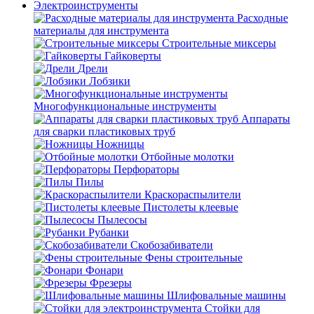
Электроинструменты
Расходные
материалы для инструмента
Строительные миксеры
Гайковерты
Дрели
Лобзики
Многофункциональные инструменты
Аппараты
для сварки пластиковых труб
Ножницы
Отбойные молотки
Перфораторы
Пилы
Краскораспылители
Пистолеты клеевые
Пылесосы
Рубанки
Скобозабиватели
Фены строительные
Фонари
Фрезеры
Шлифовальные машины
Стойки для