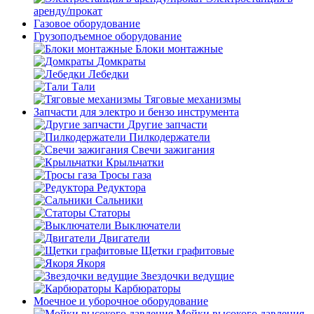
аренду/прокат
Газовое оборудование
Грузоподъемное оборудование
Блоки монтажные
Домкраты
Лебедки
Тали
Тяговые механизмы
Запчасти для электро и бензо инструмента
Другие запчасти
Пилкодержатели
Свечи зажигания
Крыльчатки
Тросы газа
Редуктора
Сальники
Статоры
Выключатели
Двигатели
Щетки графитовые
Якоря
Звездочки ведущие
Карбюраторы
Моечное и уборочное оборудование
Мойки высокого давления