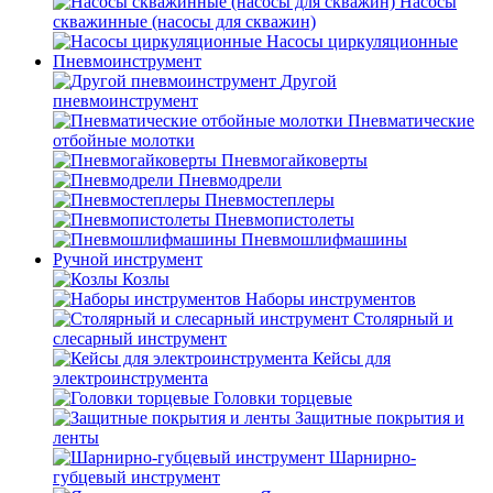
Насосы
скважинные (насосы для скважин)
Насосы циркуляционные
Пневмоинструмент
Другой
пневмоинструмент
Пневматические
отбойные молотки
Пневмогайковерты
Пневмодрели
Пневмостеплеры
Пневмопистолеты
Пневмошлифмашины
Ручной инструмент
Козлы
Наборы инструментов
Столярный и
слесарный инструмент
Кейсы для
электроинструмента
Головки торцевые
Защитные покрытия и
ленты
Шарнирно-
губцевый инструмент