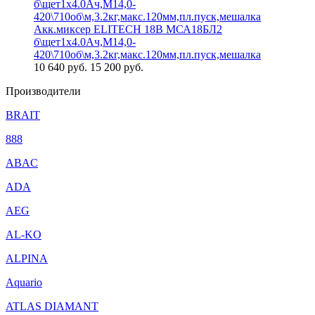
Акк.миксер ELITECH 18В МСА18БЛ2
б\щет1х4.0Ач,М14,0-
420\710об\м,3.2кг,макс.120мм,пл.пуск,мешалка
10 640
руб.
15 200 руб.
Производители
BRAIT
888
ABAC
ADA
AEG
AL-KO
ALPINA
Aquario
ATLAS DIAMANT