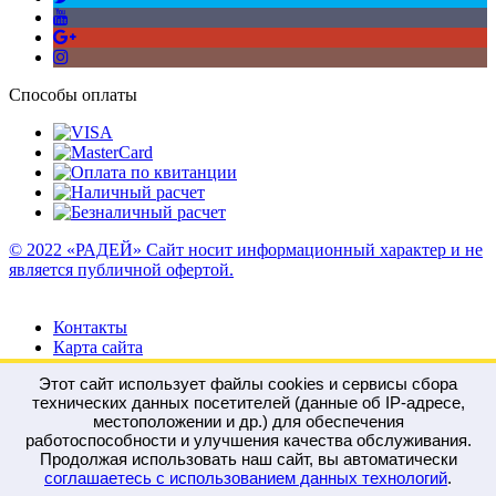
Способы оплаты
© 2022 «РАДЕЙ» Сайт носит информационный характер и не
является публичной офертой.
Контакты
Карта сайта
Этот сайт использует файлы cookies и сервисы сбора
технических данных посетителей (данные об IP-адресе,
местоположении и др.) для обеспечения
работоспособности и улучшения качества обслуживания.
Войти
Регистрация
Продолжая использовать наш сайт, вы автоматически
Сравнение
0
соглашаетесь с использованием данных технологий
.
Отложенные
0