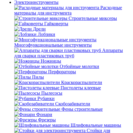
Электроинструменты
Расходные
материалы для инструмента
Строительные миксеры
Гайковерты
Дрели
Лобзики
Многофункциональные инструменты
Аппараты
для сварки пластиковых труб
Ножницы
Отбойные молотки
Перфораторы
Пилы
Краскораспылители
Пистолеты клеевые
Пылесосы
Рубанки
Скобозабиватели
Фены строительные
Фонари
Фрезеры
Шлифовальные машины
Стойки для