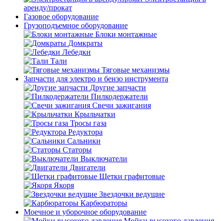
аренду/прокат
Газовое оборудование
Грузоподъемное оборудование
Блоки монтажные
Домкраты
Лебедки
Тали
Тяговые механизмы
Запчасти для электро и бензо инструмента
Другие запчасти
Пилкодержатели
Свечи зажигания
Крыльчатки
Тросы газа
Редуктора
Сальники
Статоры
Выключатели
Двигатели
Щетки графитовые
Якоря
Звездочки ведущие
Карбюраторы
Моечное и уборочное оборудование
Мойки высокого давления