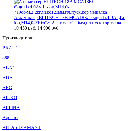
Акк.миксер ELITECH 18В МСА18БЛ б\щет1х4.0Ач,Li-
ion,М14,0-710об\м,2.2кг,макс120мм,пл.пуск,кор,мешалка
10 430
руб.
14 900 руб.
Производители
BRAIT
888
ABAC
ADA
AEG
AL-KO
ALPINA
Aquario
ATLAS DIAMANT