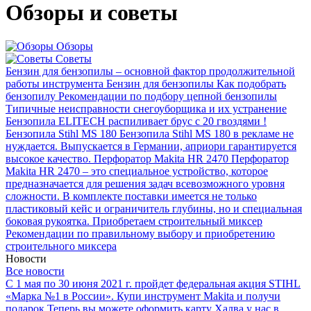
Обзоры и советы
Обзоры
Советы
Бензин для бензопилы – основной фактор продолжительной
работы инструмента
Бензин для бензопилы
Как подобрать
бензопилу
Рекомендации по подбору цепной бензопилы
Типичные неисправности снегоуборщика и их устранение
Бензопила ELITECH распиливает брус с 20 гвоздями !
Бензопила Stihl MS 180
Бензопила Stihl MS 180 в рекламе не
нуждается. Выпускается в Германии, априори гарантируется
высокое качество.
Перфоратор Makita HR 2470
Перфоратор
Makita HR 2470 – это специальное устройство, которое
предназначается для решения задач всевозможного уровня
сложности. В комплекте поставки имеется не только
пластиковый кейс и ограничитель глубины, но и специальная
боковая рукоятка.
Приобретаем строительный миксер
Рекомендации по правильному выбору и приобретению
строительного миксера
Новости
Все новости
С 1 мая по 30 июня 2021 г. пройдет федеральная акция STIHL
«Марка №1 в России».
Купи инструмент Makita и получи
подарок
Теперь вы можете оформить карту Халва у нас в