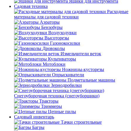
Ящики для инструмента
Садовая техника
Расходные
материалы для садовой техники
Аэраторы
Бензобуры
Воздуходувки
Высоторезы
Газонокосилки
Дровоколы
Измельчители веток
Культиваторы
Мотоблоки
Ножницы-кусторезы
Опрыскиватели
Подметальные машины
Зернодробилки
Снегоуборочная техника (снегоуборщики)
Тракторы
Триммеры
Цепные пилы
Садовый инвентарь
Тачки строительные
Багры