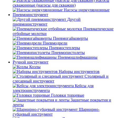
Насосы
скважинные (насосы для скважин)
Насосы циркуляционные
Пневмоинструмент
Другой
пневмоинструмент
Пневматические
отбойные молотки
Пневмогайковерты
Пневмодрели
Пневмостеплеры
Пневмопистолеты
Пневмошлифмашины
Ручной инструмент
Козлы
Наборы инструментов
Столярный и
слесарный инструмент
Кейсы для
электроинструмента
Головки торцевые
Защитные покрытия и
ленты
Шарнирно-
губцевый инструмент