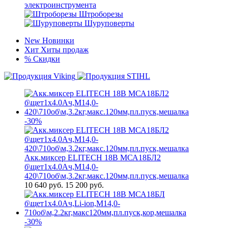
электроинструмента
Штроборезы
Шуруповерты
New
Новинки
Хит
Хиты продаж
%
Скидки
-30%
Акк.миксер ELITECH 18В МСА18БЛ2
б\щет1х4.0Ач,М14,0-
420\710об\м,3.2кг,макс.120мм,пл.пуск,мешалка
10 640
руб.
15 200 руб.
-30%