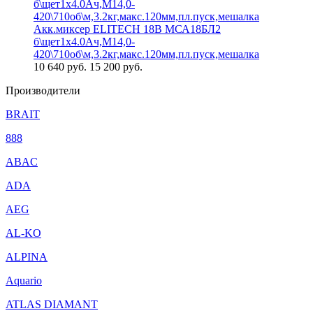
Акк.миксер ELITECH 18В МСА18БЛ2
б\щет1х4.0Ач,М14,0-
420\710об\м,3.2кг,макс.120мм,пл.пуск,мешалка
10 640
руб.
15 200 руб.
Производители
BRAIT
888
ABAC
ADA
AEG
AL-KO
ALPINA
Aquario
ATLAS DIAMANT