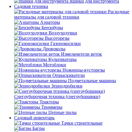
Ящики для инструмента
Садовая техника
Расходные
материалы для садовой техники
Аэраторы
Бензобуры
Воздуходувки
Высоторезы
Газонокосилки
Дровоколы
Измельчители веток
Культиваторы
Мотоблоки
Ножницы-кусторезы
Опрыскиватели
Подметальные машины
Зернодробилки
Снегоуборочная техника (снегоуборщики)
Тракторы
Триммеры
Цепные пилы
Садовый инвентарь
Тачки строительные
Багры