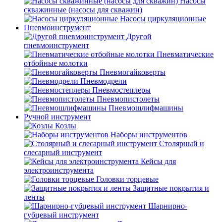
Насосы
скважинные (насосы для скважин)
Насосы циркуляционные
Пневмоинструмент
Другой
пневмоинструмент
Пневматические
отбойные молотки
Пневмогайковерты
Пневмодрели
Пневмостеплеры
Пневмопистолеты
Пневмошлифмашины
Ручной инструмент
Козлы
Наборы инструментов
Столярный и
слесарный инструмент
Кейсы для
электроинструмента
Головки торцевые
Защитные покрытия и
ленты
Шарнирно-
губцевый инструмент