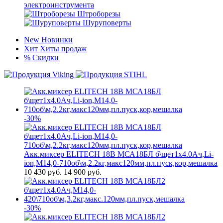
электроинструмента
Штроборезы
Шуруповерты
New
Новинки
Хит
Хиты продаж
%
Скидки
-30%
Акк.миксер ELITECH 18В МСА18БЛ б\щет1х4.0Ач,Li-
ion,М14,0-710об\м,2.2кг,макс120мм,пл.пуск,кор,мешалка
10 430
руб.
14 900 руб.
-30%