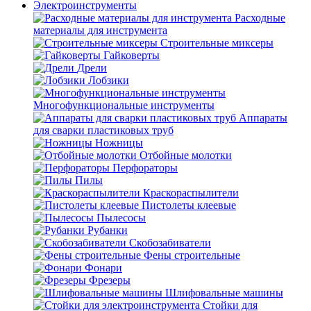
Электроинструменты
Расходные
материалы для инструмента
Строительные миксеры
Гайковерты
Дрели
Лобзики
Многофункциональные инструменты
Аппараты
для сварки пластиковых труб
Ножницы
Отбойные молотки
Перфораторы
Пилы
Краскораспылители
Пистолеты клеевые
Пылесосы
Рубанки
Скобозабиватели
Фены строительные
Фонари
Фрезеры
Шлифовальные машины
Стойки для