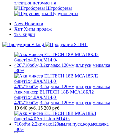
электроинструмента
Штроборезы
Шуруповерты
New
Новинки
Хит
Хиты продаж
%
Скидки
-30%
Акк.миксер ELITECH 18В МСА18БЛ2
б\щет1х4.0Ач,М14,0-
420\710об\м,3.2кг,макс.120мм,пл.пуск,мешалка
10 640
руб.
15 200 руб.
-30%