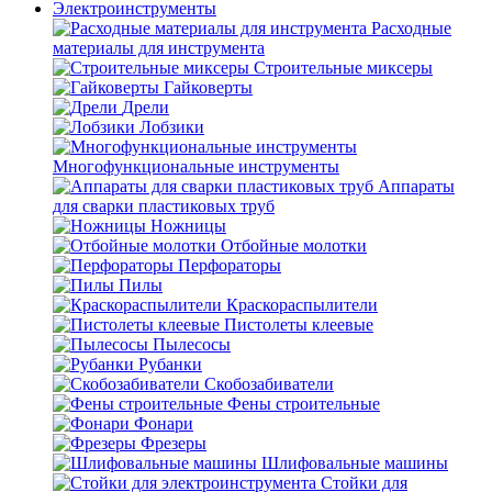
Электроинструменты
Расходные
материалы для инструмента
Строительные миксеры
Гайковерты
Дрели
Лобзики
Многофункциональные инструменты
Аппараты
для сварки пластиковых труб
Ножницы
Отбойные молотки
Перфораторы
Пилы
Краскораспылители
Пистолеты клеевые
Пылесосы
Рубанки
Скобозабиватели
Фены строительные
Фонари
Фрезеры
Шлифовальные машины
Стойки для