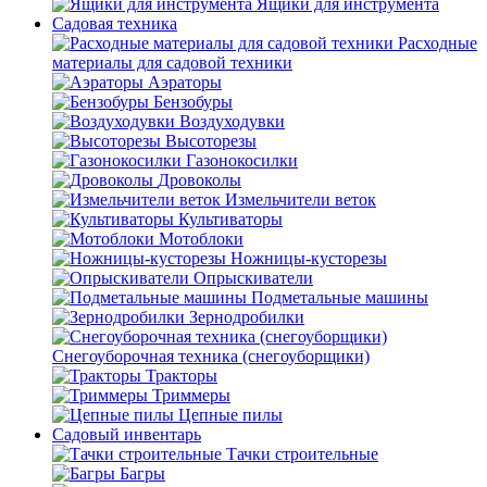
Ящики для инструмента
Садовая техника
Расходные
материалы для садовой техники
Аэраторы
Бензобуры
Воздуходувки
Высоторезы
Газонокосилки
Дровоколы
Измельчители веток
Культиваторы
Мотоблоки
Ножницы-кусторезы
Опрыскиватели
Подметальные машины
Зернодробилки
Снегоуборочная техника (снегоуборщики)
Тракторы
Триммеры
Цепные пилы
Садовый инвентарь
Тачки строительные
Багры