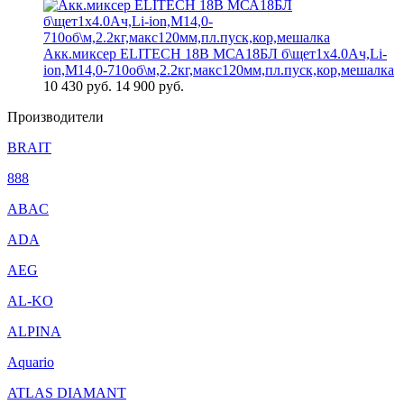
Акк.миксер ELITECH 18В МСА18БЛ б\щет1х4.0Ач,Li-
ion,М14,0-710об\м,2.2кг,макс120мм,пл.пуск,кор,мешалка
10 430
руб.
14 900 руб.
Производители
BRAIT
888
ABAC
ADA
AEG
AL-KO
ALPINA
Aquario
ATLAS DIAMANT