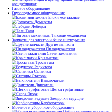
аренду/прокат
Газовое оборудование
Грузоподъемное оборудование
Блоки монтажные
Домкраты
Лебедки
Тали
Тяговые механизмы
Запчасти для электро и бензо инструмента
Другие запчасти
Пилкодержатели
Свечи зажигания
Крыльчатки
Тросы газа
Редуктора
Сальники
Статоры
Выключатели
Двигатели
Щетки графитовые
Якоря
Звездочки ведущие
Карбюраторы
Моечное и уборочное оборудование
Мойки высокого давления