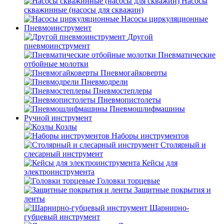
Насосы
скважинные (насосы для скважин)
Насосы циркуляционные
Пневмоинструмент
Другой
пневмоинструмент
Пневматические
отбойные молотки
Пневмогайковерты
Пневмодрели
Пневмостеплеры
Пневмопистолеты
Пневмошлифмашины
Ручной инструмент
Козлы
Наборы инструментов
Столярный и
слесарный инструмент
Кейсы для
электроинструмента
Головки торцевые
Защитные покрытия и
ленты
Шарнирно-
губцевый инструмент