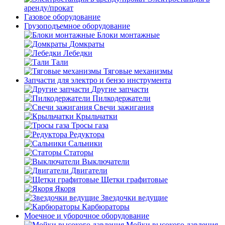
аренду/прокат
Газовое оборудование
Грузоподъемное оборудование
Блоки монтажные
Домкраты
Лебедки
Тали
Тяговые механизмы
Запчасти для электро и бензо инструмента
Другие запчасти
Пилкодержатели
Свечи зажигания
Крыльчатки
Тросы газа
Редуктора
Сальники
Статоры
Выключатели
Двигатели
Щетки графитовые
Якоря
Звездочки ведущие
Карбюраторы
Моечное и уборочное оборудование
Мойки высокого давления