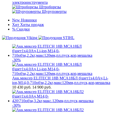
электроинструмента
Штроборезы
Шуруповерты
New
Новинки
Хит
Хиты продаж
%
Скидки
-30%
Акк.миксер ELITECH 18В МСА18БЛ б\щет1х4.0Ач,Li-
ion,М14,0-710об\м,2.2кг,макс120мм,пл.пуск,кор,мешалка
10 430
руб.
14 900 руб.
-30%