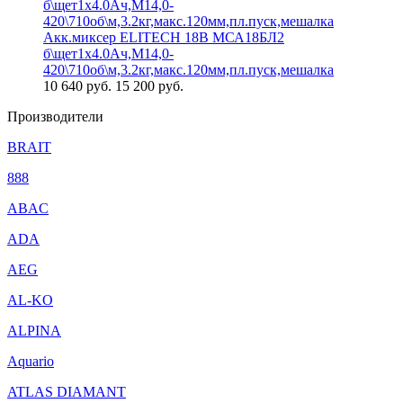
Акк.миксер ELITECH 18В МСА18БЛ2
б\щет1х4.0Ач,М14,0-
420\710об\м,3.2кг,макс.120мм,пл.пуск,мешалка
10 640
руб.
15 200 руб.
Производители
BRAIT
888
ABAC
ADA
AEG
AL-KO
ALPINA
Aquario
ATLAS DIAMANT