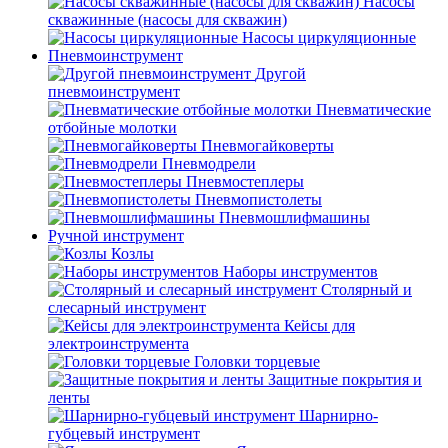
Насосы
скважинные (насосы для скважин)
Насосы циркуляционные
Пневмоинструмент
Другой
пневмоинструмент
Пневматические
отбойные молотки
Пневмогайковерты
Пневмодрели
Пневмостеплеры
Пневмопистолеты
Пневмошлифмашины
Ручной инструмент
Козлы
Наборы инструментов
Столярный и
слесарный инструмент
Кейсы для
электроинструмента
Головки торцевые
Защитные покрытия и
ленты
Шарнирно-
губцевый инструмент