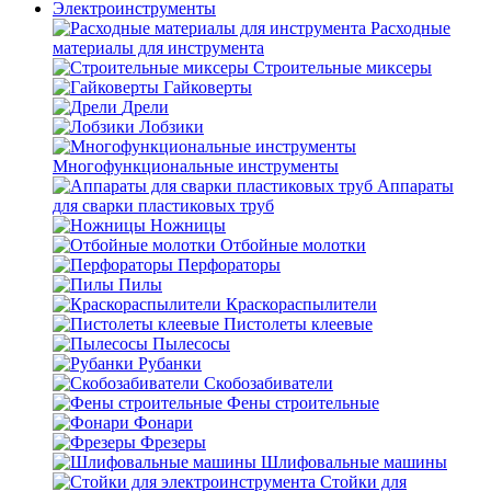
Электроинструменты
Расходные
материалы для инструмента
Строительные миксеры
Гайковерты
Дрели
Лобзики
Многофункциональные инструменты
Аппараты
для сварки пластиковых труб
Ножницы
Отбойные молотки
Перфораторы
Пилы
Краскораспылители
Пистолеты клеевые
Пылесосы
Рубанки
Скобозабиватели
Фены строительные
Фонари
Фрезеры
Шлифовальные машины
Стойки для