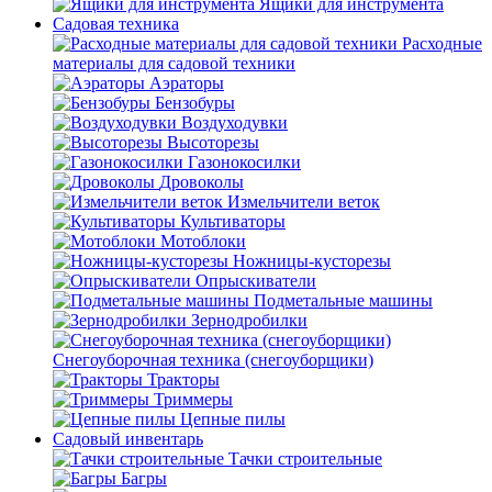
Ящики для инструмента
Садовая техника
Расходные
материалы для садовой техники
Аэраторы
Бензобуры
Воздуходувки
Высоторезы
Газонокосилки
Дровоколы
Измельчители веток
Культиваторы
Мотоблоки
Ножницы-кусторезы
Опрыскиватели
Подметальные машины
Зернодробилки
Снегоуборочная техника (снегоуборщики)
Тракторы
Триммеры
Цепные пилы
Садовый инвентарь
Тачки строительные
Багры