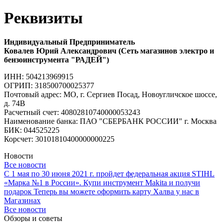
Реквизиты
Индивидуальный Предприниматель
Ковалев Юрий Александрович (Сеть магазинов электро и
бензоинструмента "РАДЕЙ")
ИНН: 504213969915
ОГРИП: 318500700025377
Почтовый адрес: МО, г. Сергиев Посад, Новоугличское шоссе,
д. 74В
Расчетный счет: 40802810740000053243
Наименование банка: ПАО "СБЕРБАНК РОССИИ" г. Москва
БИК: 044525225
Корсчет: 30101810400000000225
Новости
Все новости
С 1 мая по 30 июня 2021 г. пройдет федеральная акция STIHL
«Марка №1 в России».
Купи инструмент Makita и получи
подарок
Теперь вы можете оформить карту Халва у нас в
Магазинах
Все новости
Обзоры и советы