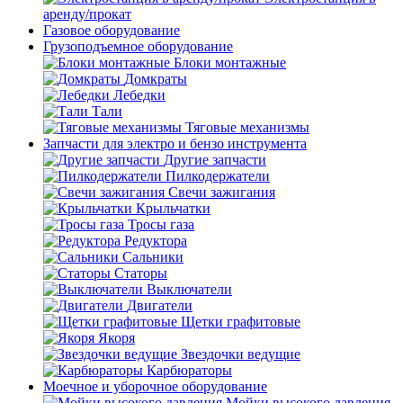
аренду/прокат
Газовое оборудование
Грузоподъемное оборудование
Блоки монтажные
Домкраты
Лебедки
Тали
Тяговые механизмы
Запчасти для электро и бензо инструмента
Другие запчасти
Пилкодержатели
Свечи зажигания
Крыльчатки
Тросы газа
Редуктора
Сальники
Статоры
Выключатели
Двигатели
Щетки графитовые
Якоря
Звездочки ведущие
Карбюраторы
Моечное и уборочное оборудование
Мойки высокого давления