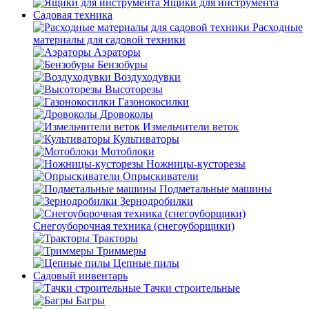
Ящики для инструмента
Садовая техника
Расходные
материалы для садовой техники
Аэраторы
Бензобуры
Воздуходувки
Высоторезы
Газонокосилки
Дровоколы
Измельчители веток
Культиваторы
Мотоблоки
Ножницы-кусторезы
Опрыскиватели
Подметальные машины
Зернодробилки
Снегоуборочная техника (снегоуборщики)
Тракторы
Триммеры
Цепные пилы
Садовый инвентарь
Тачки строительные
Багры