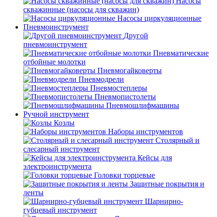
Насосы
скважинные (насосы для скважин)
Насосы циркуляционные
Пневмоинструмент
Другой
пневмоинструмент
Пневматические
отбойные молотки
Пневмогайковерты
Пневмодрели
Пневмостеплеры
Пневмопистолеты
Пневмошлифмашины
Ручной инструмент
Козлы
Наборы инструментов
Столярный и
слесарный инструмент
Кейсы для
электроинструмента
Головки торцевые
Защитные покрытия и
ленты
Шарнирно-
губцевый инструмент