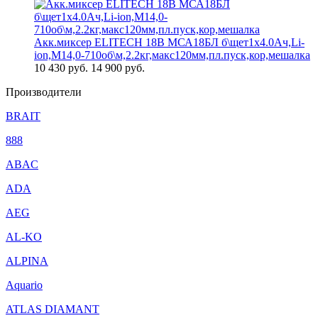
Акк.миксер ELITECH 18В МСА18БЛ б\щет1х4.0Ач,Li-
ion,М14,0-710об\м,2.2кг,макс120мм,пл.пуск,кор,мешалка
10 430
руб.
14 900 руб.
Производители
BRAIT
888
ABAC
ADA
AEG
AL-KO
ALPINA
Aquario
ATLAS DIAMANT