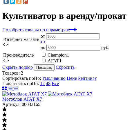
Культиватор в аренду/прокат
Подобрать товары по параметрам
от
Интернет магазин
до
руб.
Производитель
Champion
1
АГАТ
1
Скрыть подбор
Сбросить
Показать
Товаров:
2
Сортировать по
По
:
Умолчанию
Цене
Рейтингу
Показывать по
По
:
12
48
Все
Мотоблок АГАТ Х7
Артикул: 00033165