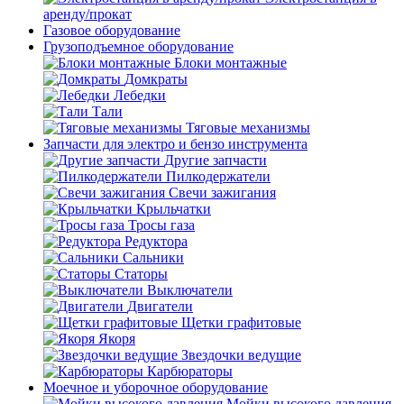
аренду/прокат
Газовое оборудование
Грузоподъемное оборудование
Блоки монтажные
Домкраты
Лебедки
Тали
Тяговые механизмы
Запчасти для электро и бензо инструмента
Другие запчасти
Пилкодержатели
Свечи зажигания
Крыльчатки
Тросы газа
Редуктора
Сальники
Статоры
Выключатели
Двигатели
Щетки графитовые
Якоря
Звездочки ведущие
Карбюраторы
Моечное и уборочное оборудование
Мойки высокого давления