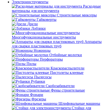
Электроинструменты
Расходные
материалы для инструмента
Строительные миксеры
Гайковерты
Дрели
Лобзики
Многофункциональные инструменты
Аппараты
для сварки пластиковых труб
Ножницы
Отбойные молотки
Перфораторы
Пилы
Краскораспылители
Пистолеты клеевые
Пылесосы
Рубанки
Скобозабиватели
Фены строительные
Фонари
Фрезеры
Шлифовальные машины
Стойки для