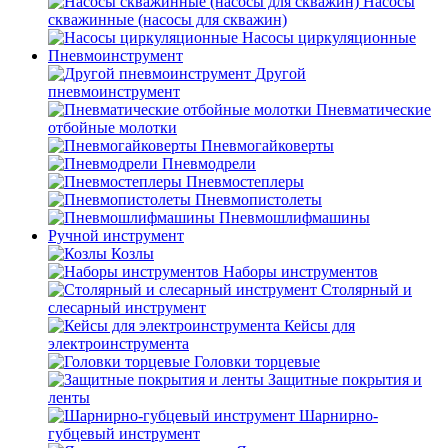
Насосы
скважинные (насосы для скважин)
Насосы циркуляционные
Пневмоинструмент
Другой
пневмоинструмент
Пневматические
отбойные молотки
Пневмогайковерты
Пневмодрели
Пневмостеплеры
Пневмопистолеты
Пневмошлифмашины
Ручной инструмент
Козлы
Наборы инструментов
Столярный и
слесарный инструмент
Кейсы для
электроинструмента
Головки торцевые
Защитные покрытия и
ленты
Шарнирно-
губцевый инструмент