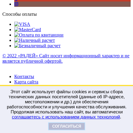
Способы оплаты
© 2022 «РАДЕЙ» Сайт носит информационный характер и не
является публичной офертой.
Контакты
Карта сайта
Этот сайт использует файлы cookies и сервисы сбора
технических данных посетителей (данные об IP-адресе,
местоположении и др.) для обеспечения
работоспособности и улучшения качества обслуживания.
Войти
Регистрация
Продолжая использовать наш сайт, вы автоматически
Сравнение
0
соглашаетесь с использованием данных технологий
.
Отложенные
0
Моя корзина
0
0
руб.
СОГЛАСИТЬСЯ
Оформить