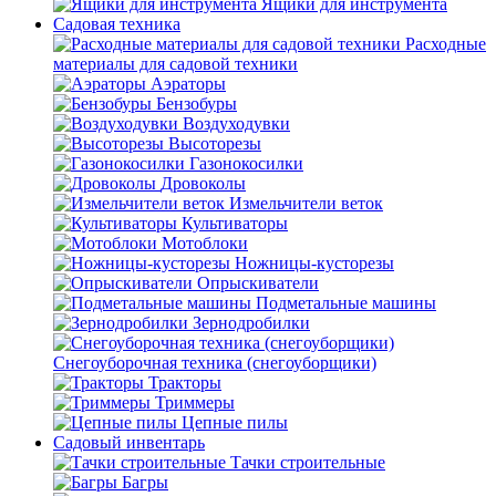
Ящики для инструмента
Садовая техника
Расходные
материалы для садовой техники
Аэраторы
Бензобуры
Воздуходувки
Высоторезы
Газонокосилки
Дровоколы
Измельчители веток
Культиваторы
Мотоблоки
Ножницы-кусторезы
Опрыскиватели
Подметальные машины
Зернодробилки
Снегоуборочная техника (снегоуборщики)
Тракторы
Триммеры
Цепные пилы
Садовый инвентарь
Тачки строительные
Багры