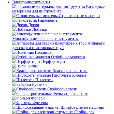
Электроинструменты
Расходные
материалы для инструмента
Строительные миксеры
Гайковерты
Дрели
Лобзики
Многофункциональные инструменты
Аппараты
для сварки пластиковых труб
Ножницы
Отбойные молотки
Перфораторы
Пилы
Краскораспылители
Пистолеты клеевые
Пылесосы
Рубанки
Скобозабиватели
Фены строительные
Фонари
Фрезеры
Шлифовальные машины
Стойки для