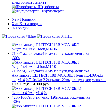
электроинструмента
Штроборезы
Шуруповерты
New
Новинки
Хит
Хиты продаж
%
Скидки
-30%
Акк.миксер ELITECH 18В МСА18БЛ б\щет1х4.0Ач,Li-
ion,М14,0-710об\м,2.2кг,макс120мм,пл.пуск,кор,мешалка
10 430
руб.
14 900 руб.
-30%