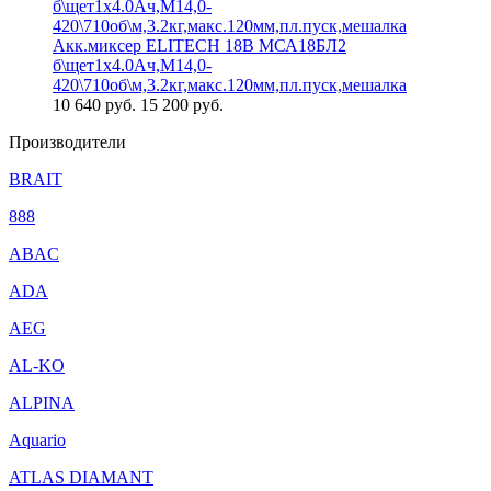
Акк.миксер ELITECH 18В МСА18БЛ2
б\щет1х4.0Ач,М14,0-
420\710об\м,3.2кг,макс.120мм,пл.пуск,мешалка
10 640
руб.
15 200 руб.
Производители
BRAIT
888
ABAC
ADA
AEG
AL-KO
ALPINA
Aquario
ATLAS DIAMANT