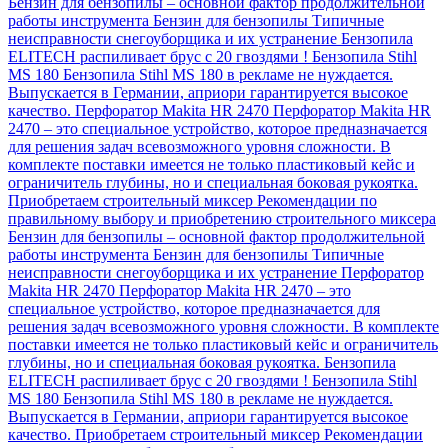
Бензин для бензопилы – основной фактор продолжительной
работы инструмента
Бензин для бензопилы
Типичные
неисправности снегоуборщика и их устранение
Бензопила
ELITECH распиливает брус с 20 гвоздями !
Бензопила Stihl
MS 180
Бензопила Stihl MS 180 в рекламе не нуждается.
Выпускается в Германии, априори гарантируется высокое
качество.
Перфоратор Makita HR 2470
Перфоратор Makita HR
2470 – это специальное устройство, которое предназначается
для решения задач всевозможного уровня сложности. В
комплекте поставки имеется не только пластиковый кейс и
ограничитель глубины, но и специальная боковая рукоятка.
Приобретаем строительный миксер
Рекомендации по
правильному выбору и приобретению строительного миксера
Бензин для бензопилы – основной фактор продолжительной
работы инструмента
Бензин для бензопилы
Типичные
неисправности снегоуборщика и их устранение
Перфоратор
Makita HR 2470
Перфоратор Makita HR 2470 – это
специальное устройство, которое предназначается для
решения задач всевозможного уровня сложности. В комплекте
поставки имеется не только пластиковый кейс и ограничитель
глубины, но и специальная боковая рукоятка.
Бензопила
ELITECH распиливает брус с 20 гвоздями !
Бензопила Stihl
MS 180
Бензопила Stihl MS 180 в рекламе не нуждается.
Выпускается в Германии, априори гарантируется высокое
качество.
Приобретаем строительный миксер
Рекомендации