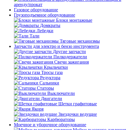
аренду/прокат
Газовое оборудование
Грузоподъемное оборудование
Блоки монтажные
Домкраты
Лебедки
Тали
Тяговые механизмы
Запчасти для электро и бензо инструмента
Другие запчасти
Пилкодержатели
Свечи зажигания
Крыльчатки
Тросы газа
Редуктора
Сальники
Статоры
Выключатели
Двигатели
Щетки графитовые
Якоря
Звездочки ведущие
Карбюраторы
Моечное и уборочное оборудование
Мойки высокого давления