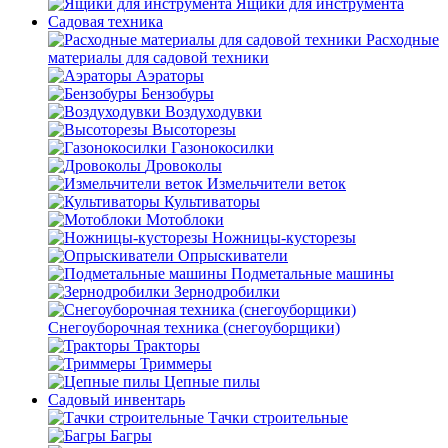
Ящики для инструмента
Садовая техника
Расходные
материалы для садовой техники
Аэраторы
Бензобуры
Воздуходувки
Высоторезы
Газонокосилки
Дровоколы
Измельчители веток
Культиваторы
Мотоблоки
Ножницы-кусторезы
Опрыскиватели
Подметальные машины
Зернодробилки
Снегоуборочная техника (снегоуборщики)
Тракторы
Триммеры
Цепные пилы
Садовый инвентарь
Тачки строительные
Багры