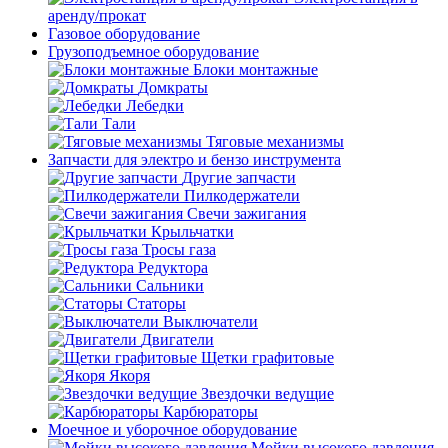
аренду/прокат
Газовое оборудование
Грузоподъемное оборудование
Блоки монтажные
Домкраты
Лебедки
Тали
Тяговые механизмы
Запчасти для электро и бензо инструмента
Другие запчасти
Пилкодержатели
Свечи зажигания
Крыльчатки
Тросы газа
Редуктора
Сальники
Статоры
Выключатели
Двигатели
Щетки графитовые
Якоря
Звездочки ведущие
Карбюраторы
Моечное и уборочное оборудование
Мойки высокого давления