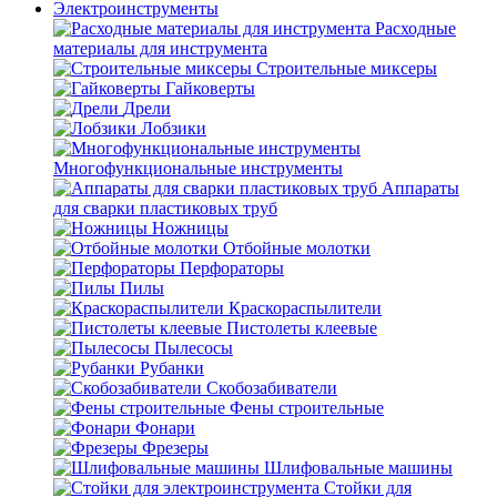
Электроинструменты
Расходные
материалы для инструмента
Строительные миксеры
Гайковерты
Дрели
Лобзики
Многофункциональные инструменты
Аппараты
для сварки пластиковых труб
Ножницы
Отбойные молотки
Перфораторы
Пилы
Краскораспылители
Пистолеты клеевые
Пылесосы
Рубанки
Скобозабиватели
Фены строительные
Фонари
Фрезеры
Шлифовальные машины
Стойки для