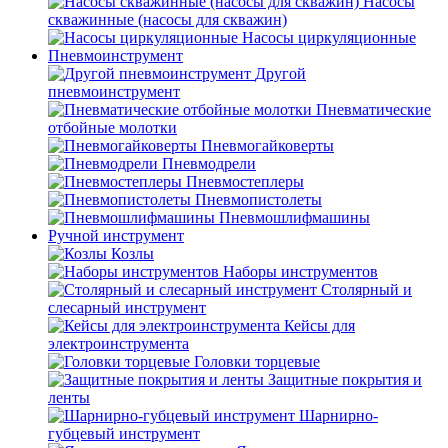
Насосы
скважинные (насосы для скважин)
Насосы циркуляционные
Пневмоинструмент
Другой
пневмоинструмент
Пневматические
отбойные молотки
Пневмогайковерты
Пневмодрели
Пневмостеплеры
Пневмопистолеты
Пневмошлифмашины
Ручной инструмент
Козлы
Наборы инструментов
Столярный и
слесарный инструмент
Кейсы для
электроинструмента
Головки торцевые
Защитные покрытия и
ленты
Шарнирно-
губцевый инструмент