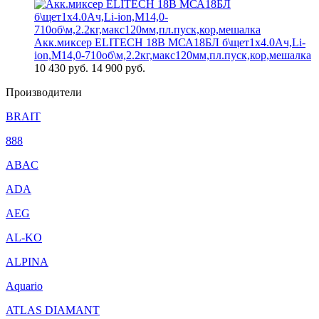
Акк.миксер ELITECH 18В МСА18БЛ б\щет1х4.0Ач,Li-
ion,М14,0-710об\м,2.2кг,макс120мм,пл.пуск,кор,мешалка
10 430
руб.
14 900 руб.
Производители
BRAIT
888
ABAC
ADA
AEG
AL-KO
ALPINA
Aquario
ATLAS DIAMANT