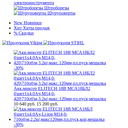
электроинструмента
Штроборезы
Шуруповерты
New
Новинки
Хит
Хиты продаж
%
Скидки
-30%
Акк.миксер ELITECH 18В МСА18БЛ2
б\щет1х4.0Ач,М14,0-
420\710об\м,3.2кг,макс.120мм,пл.пуск,мешалка
10 640
руб.
15 200 руб.
-30%