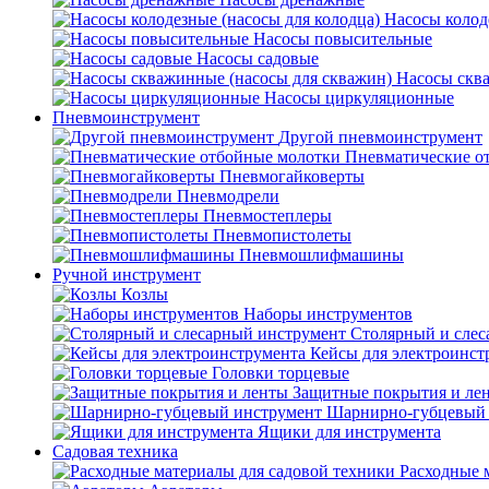
Насосы колод
Насосы повысительные
Насосы садовые
Насосы скв
Насосы циркуляционные
Пневмоинструмент
Другой пневмоинструмент
Пневматические о
Пневмогайковерты
Пневмодрели
Пневмостеплеры
Пневмопистолеты
Пневмошлифмашины
Ручной инструмент
Козлы
Наборы инструментов
Столярный и слес
Кейсы для электроинст
Головки торцевые
Защитные покрытия и ле
Шарнирно-губцевый 
Ящики для инструмента
Садовая техника
Расходные 