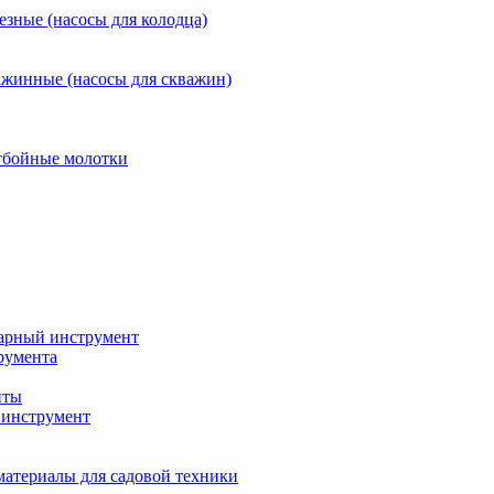
езные (насосы для колодца)
ажинные (насосы для скважин)
тбойные молотки
арный инструмент
румента
нты
инструмент
материалы для садовой техники