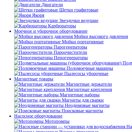
Двигатели
Щетки графитовые
Якоря
Звездочки ведущие
Карбюраторы
Моечное и уборочное оборудование
Мойки высокого давления
Мойки портативные
Парогенераторы
Пароочистители
Пеногенераторы
Подм
Поломоечные машины
Пылесосы уборочные
Магнитные товары
Магнитные держатели
Магнитные крепления
Магнитные наборы
Магниты для сварки
Неодимовые магниты
Поисковые магниты
Насосное оборудование
Мотопомпы
На
Насосы дренажные