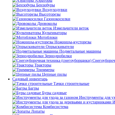
Аэраторы
Бензобуры
Воздуходувки
Высоторезы
Газонокосилки
Дровоколы
Измельчители веток
Культиваторы
Мотоблоки
Ножницы-кусторезы
Опрыскиватели
Подметальные машины
Зернодробилки
Снегоубороч
Тракторы
Триммеры
Цепные пилы
Садовый инвентарь
Тачки строительные
Багры
Буры садовые
Инструменты для ух
И
Комбисистема
Лопаты