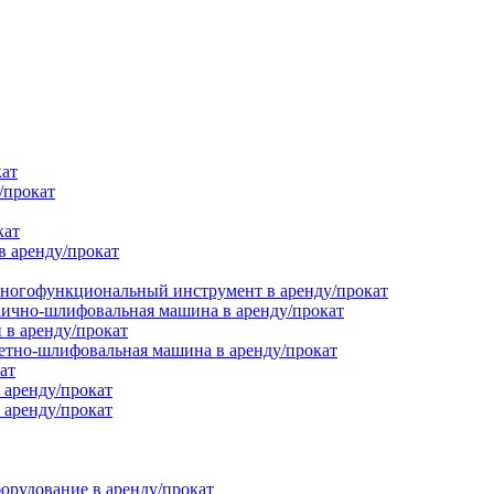
кат
/прокат
кат
в аренду/прокат
ногофункциональный инструмент в аренду/прокат
ично-шлифовальная машина в аренду/прокат
в аренду/прокат
етно-шлифовальная машина в аренду/прокат
ат
 аренду/прокат
 аренду/прокат
орудование в аренду/прокат