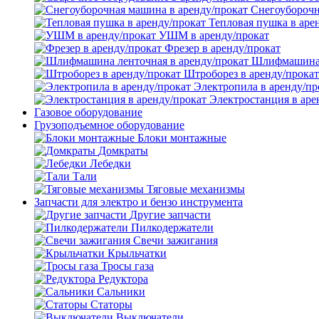
Снегоуборочн
Тепловая пушка в аре
УШМ в аренду/прокат
Фрезер в аренду/прокат
Шлифмашина л
Штроборез в аренду/прокат
Электропила в аренду/пр
Электростанция в аре
Газовое оборудование
Грузоподъемное оборудование
Блоки монтажные
Домкраты
Лебедки
Тали
Тяговые механизмы
Запчасти для электро и бензо инструмента
Другие запчасти
Пилкодержатели
Свечи зажигания
Крыльчатки
Тросы газа
Редуктора
Сальники
Статоры
Выключатели