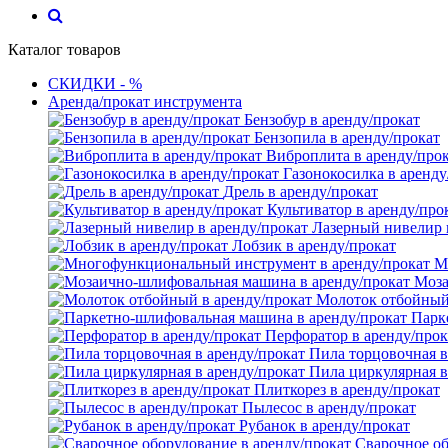
Каталог товаров
СКИДКИ - %
Аренда/прокат инструмента
Бензобур в аренду/прокат
Бензопила в аренду/прокат
Виброплита в аренду/про
Газонокосилка в аренду
Дрель в аренду/прокат
Культиватор в аренду/про
Лазерный нивелир 
Лобзик в аренду/прокат
М
Моза
Молоток отбойный 
Парк
Перфоратор в аренду/прок
Пила торцовочная в
Пила циркулярная в
Плиткорез в аренду/прокат
Пылесос в аренду/прокат
Рубанок в аренду/прокат
Сварочное об