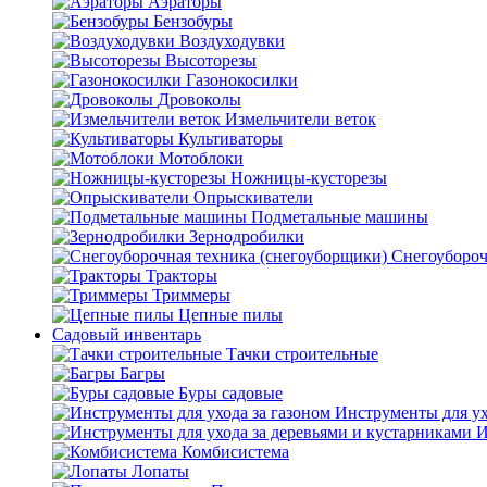
Аэраторы
Бензобуры
Воздуходувки
Высоторезы
Газонокосилки
Дровоколы
Измельчители веток
Культиваторы
Мотоблоки
Ножницы-кусторезы
Опрыскиватели
Подметальные машины
Зернодробилки
Снегоубороч
Тракторы
Триммеры
Цепные пилы
Садовый инвентарь
Тачки строительные
Багры
Буры садовые
Инструменты для ух
И
Комбисистема
Лопаты