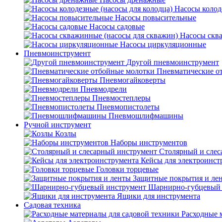
Насосы колод
Насосы повысительные
Насосы садовые
Насосы скв
Насосы циркуляционные
Пневмоинструмент
Другой пневмоинструмент
Пневматические о
Пневмогайковерты
Пневмодрели
Пневмостеплеры
Пневмопистолеты
Пневмошлифмашины
Ручной инструмент
Козлы
Наборы инструментов
Столярный и слес
Кейсы для электроинст
Головки торцевые
Защитные покрытия и ле
Шарнирно-губцевый 
Ящики для инструмента
Садовая техника
Расходные 