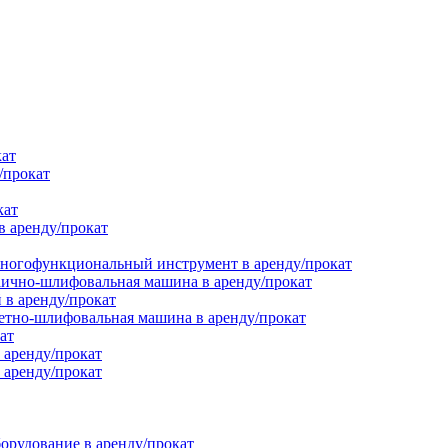
кат
/прокат
кат
в аренду/прокат
ногофункциональный инструмент в аренду/прокат
ично-шлифовальная машина в аренду/прокат
в аренду/прокат
етно-шлифовальная машина в аренду/прокат
ат
 аренду/прокат
 аренду/прокат
орудование в аренду/прокат