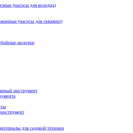
езные (насосы для колодца)
ажинные (насосы для скважин)
тбойные молотки
арный инструмент
румента
нты
инструмент
материалы для садовой техники