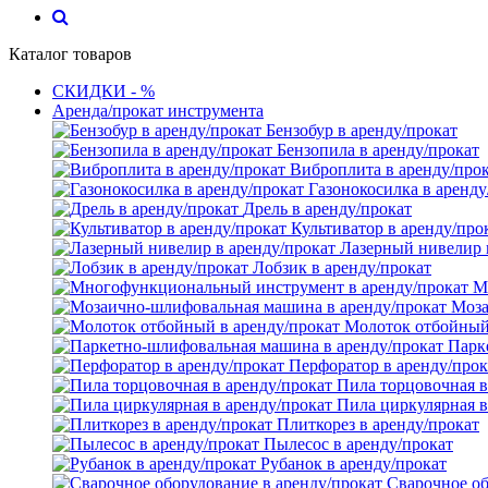
Каталог товаров
СКИДКИ - %
Аренда/прокат инструмента
Бензобур в аренду/прокат
Бензопила в аренду/прокат
Виброплита в аренду/про
Газонокосилка в аренду
Дрель в аренду/прокат
Культиватор в аренду/про
Лазерный нивелир 
Лобзик в аренду/прокат
М
Моза
Молоток отбойный 
Парк
Перфоратор в аренду/прок
Пила торцовочная в
Пила циркулярная в
Плиткорез в аренду/прокат
Пылесос в аренду/прокат
Рубанок в аренду/прокат
Сварочное об