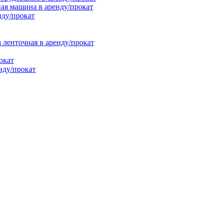
ая машина в аренду/прокат
нду/прокат
енточная в аренду/прокат
окат
нду/прокат