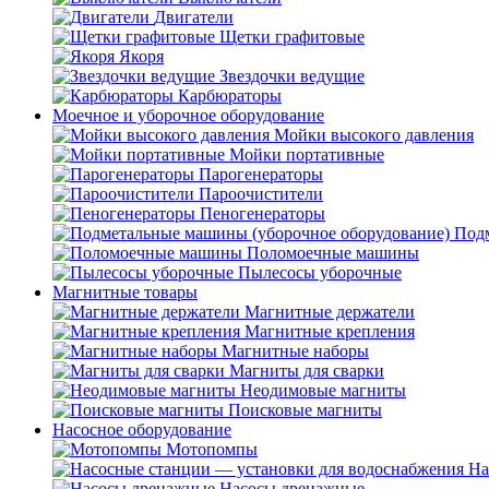
Двигатели
Щетки графитовые
Якоря
Звездочки ведущие
Карбюраторы
Моечное и уборочное оборудование
Мойки высокого давления
Мойки портативные
Парогенераторы
Пароочистители
Пеногенераторы
Подм
Поломоечные машины
Пылесосы уборочные
Магнитные товары
Магнитные держатели
Магнитные крепления
Магнитные наборы
Магниты для сварки
Неодимовые магниты
Поисковые магниты
Насосное оборудование
Мотопомпы
На
Насосы дренажные