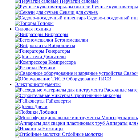
Перчатки садовые
Ручные культиватор
Секачи для сучьев
Садово-посадочный ин
Топоры
Силовая техника
Вибраторы
Бетономешалки
Виброплиты
Генераторы
Двигатели
Компрессора
Резчики
Свароч
Оборудование ТИСЭ
Электроинструменты
Расходные мате
Строительные миксеры
Гайковерты
Дрели
Лобзики
Многофункциона
Аппараты для 
Ножницы
Отбойные молотки