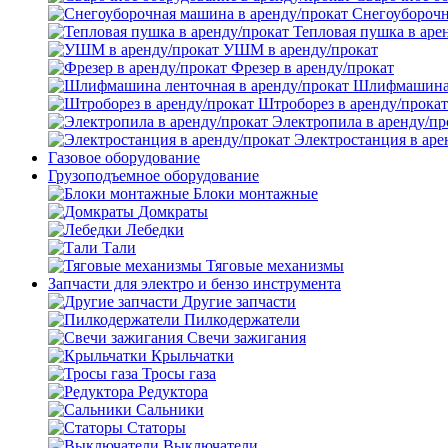
Снегоуборочн
Тепловая пушка в аре
УШМ в аренду/прокат
Фрезер в аренду/прокат
Шлифмашина л
Штроборез в аренду/прокат
Электропила в аренду/пр
Электростанция в аре
Газовое оборудование
Грузоподъемное оборудование
Блоки монтажные
Домкраты
Лебедки
Тали
Тяговые механизмы
Запчасти для электро и бензо инструмента
Другие запчасти
Пилкодержатели
Свечи зажигания
Крыльчатки
Тросы газа
Редуктора
Сальники
Статоры
Выключатели