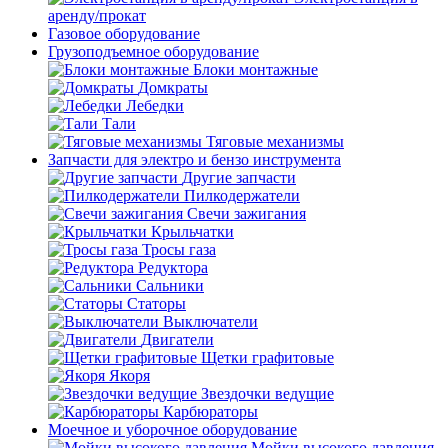
аренду/прокат
Газовое оборудование
Грузоподъемное оборудование
Блоки монтажные
Домкраты
Лебедки
Тали
Тяговые механизмы
Запчасти для электро и бензо инструмента
Другие запчасти
Пилкодержатели
Свечи зажигания
Крыльчатки
Тросы газа
Редуктора
Сальники
Статоры
Выключатели
Двигатели
Щетки графитовые
Якоря
Звездочки ведущие
Карбюраторы
Моечное и уборочное оборудование
Мойки высокого давления