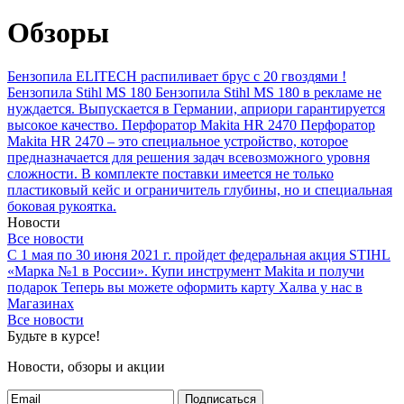
Обзоры
Бензопила ELITECH распиливает брус с 20 гвоздями !
Бензопила Stihl MS 180
Бензопила Stihl MS 180 в рекламе не
нуждается. Выпускается в Германии, априори гарантируется
высокое качество.
Перфоратор Makita HR 2470
Перфоратор
Makita HR 2470 – это специальное устройство, которое
предназначается для решения задач всевозможного уровня
сложности. В комплекте поставки имеется не только
пластиковый кейс и ограничитель глубины, но и специальная
боковая рукоятка.
Новости
Все новости
С 1 мая по 30 июня 2021 г. пройдет федеральная акция STIHL
«Марка №1 в России».
Купи инструмент Makita и получи
подарок
Теперь вы можете оформить карту Халва у нас в
Магазинах
Все новости
Будьте в курсе!
Новости, обзоры и акции
Подписаться