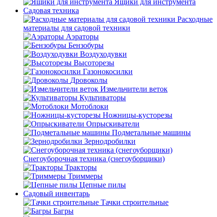
Ящики для инструмента
Садовая техника
Расходные
материалы для садовой техники
Аэраторы
Бензобуры
Воздуходувки
Высоторезы
Газонокосилки
Дровоколы
Измельчители веток
Культиваторы
Мотоблоки
Ножницы-кусторезы
Опрыскиватели
Подметальные машины
Зернодробилки
Снегоуборочная техника (снегоуборщики)
Тракторы
Триммеры
Цепные пилы
Садовый инвентарь
Тачки строительные
Багры