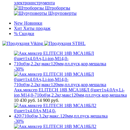
электроинструмента
Штроборезы
Шуруповерты
New
Новинки
Хит
Хиты продаж
%
Скидки
-30%
Акк.миксер ELITECH 18В МСА18БЛ б\щет1х4.0Ач,Li-
ion,М14,0-710об\м,2.2кг,макс120мм,пл.пуск,кор,мешалка
10 430
руб.
14 900 руб.
-30%