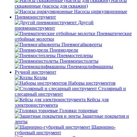
Насосы
скважинные (насосы для скважин)
Насосы циркуляционные
Пневмоинструмент
Другой
пневмоинструмент
Пневматические
отбойные молотки
Пневмогайковерты
Пневмодрели
Пневмостеплеры
Пневмопистолеты
Пневмошлифмашины
Ручной инструмент
Козлы
Наборы инструментов
Столярный и
слесарный инструмент
Кейсы для
электроинструмента
Головки торцевые
Защитные покрытия и
ленты
Шарнирно-
губцевый инструмент