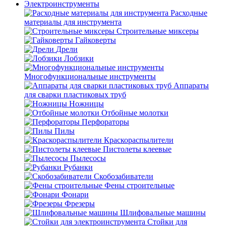
Электроинструменты
Расходные
материалы для инструмента
Строительные миксеры
Гайковерты
Дрели
Лобзики
Многофункциональные инструменты
Аппараты
для сварки пластиковых труб
Ножницы
Отбойные молотки
Перфораторы
Пилы
Краскораспылители
Пистолеты клеевые
Пылесосы
Рубанки
Скобозабиватели
Фены строительные
Фонари
Фрезеры
Шлифовальные машины
Стойки для