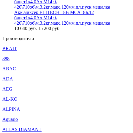
Акк.миксер ELITECH 18В МСА18БЛ2
б\щет1х4.0Ач,М14,0-
420\710об\м,3.2кг,макс.120мм,пл.пуск,мешалка
10 640
руб.
15 200 руб.
Производители
BRAIT
888
ABAC
ADA
AEG
AL-KO
ALPINA
Aquario
ATLAS DIAMANT