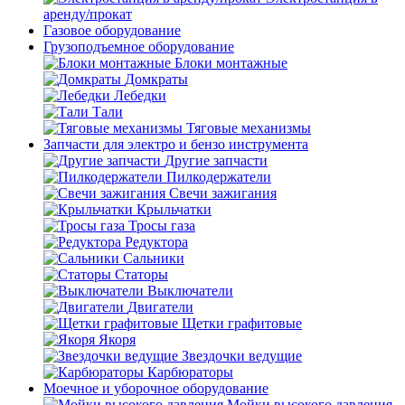
аренду/прокат
Газовое оборудование
Грузоподъемное оборудование
Блоки монтажные
Домкраты
Лебедки
Тали
Тяговые механизмы
Запчасти для электро и бензо инструмента
Другие запчасти
Пилкодержатели
Свечи зажигания
Крыльчатки
Тросы газа
Редуктора
Сальники
Статоры
Выключатели
Двигатели
Щетки графитовые
Якоря
Звездочки ведущие
Карбюраторы
Моечное и уборочное оборудование
Мойки высокого давления