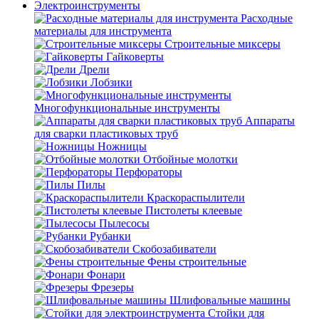
Электроинструменты
Расходные
материалы для инструмента
Строительные миксеры
Гайковерты
Дрели
Лобзики
Многофункциональные инструменты
Аппараты
для сварки пластиковых труб
Ножницы
Отбойные молотки
Перфораторы
Пилы
Краскораспылители
Пистолеты клеевые
Пылесосы
Рубанки
Скобозабиватели
Фены строительные
Фонари
Фрезеры
Шлифовальные машины
Стойки для