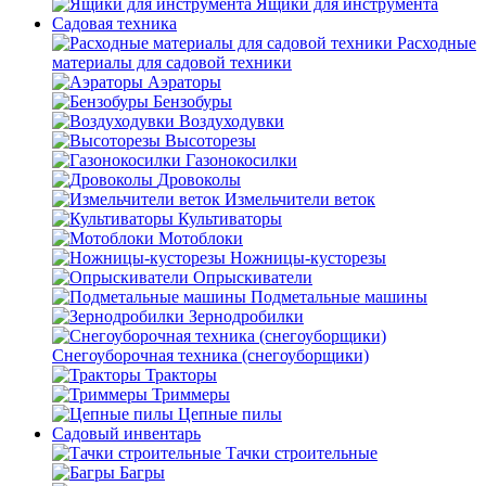
Ящики для инструмента
Садовая техника
Расходные
материалы для садовой техники
Аэраторы
Бензобуры
Воздуходувки
Высоторезы
Газонокосилки
Дровоколы
Измельчители веток
Культиваторы
Мотоблоки
Ножницы-кусторезы
Опрыскиватели
Подметальные машины
Зернодробилки
Снегоуборочная техника (снегоуборщики)
Тракторы
Триммеры
Цепные пилы
Садовый инвентарь
Тачки строительные
Багры