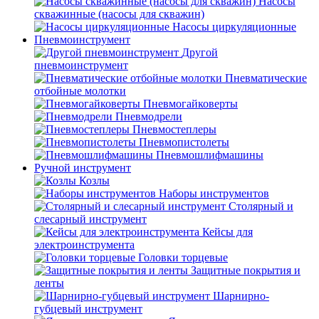
Насосы
скважинные (насосы для скважин)
Насосы циркуляционные
Пневмоинструмент
Другой
пневмоинструмент
Пневматические
отбойные молотки
Пневмогайковерты
Пневмодрели
Пневмостеплеры
Пневмопистолеты
Пневмошлифмашины
Ручной инструмент
Козлы
Наборы инструментов
Столярный и
слесарный инструмент
Кейсы для
электроинструмента
Головки торцевые
Защитные покрытия и
ленты
Шарнирно-
губцевый инструмент