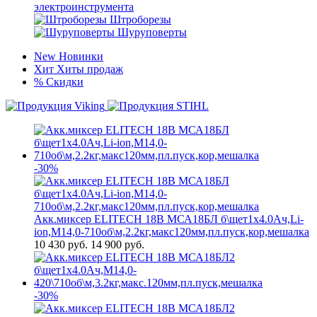
электроинструмента
Штроборезы
Шуруповерты
New
Новинки
Хит
Хиты продаж
%
Скидки
-30%
Акк.миксер ELITECH 18В МСА18БЛ б\щет1х4.0Ач,Li-
ion,М14,0-710об\м,2.2кг,макс120мм,пл.пуск,кор,мешалка
10 430
руб.
14 900 руб.
-30%