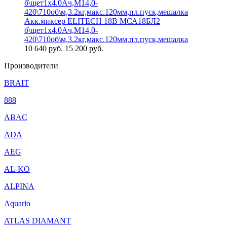
Акк.миксер ELITECH 18В МСА18БЛ2
б\щет1х4.0Ач,М14,0-
420\710об\м,3.2кг,макс.120мм,пл.пуск,мешалка
10 640
руб.
15 200 руб.
Производители
BRAIT
888
ABAC
ADA
AEG
AL-KO
ALPINA
Aquario
ATLAS DIAMANT