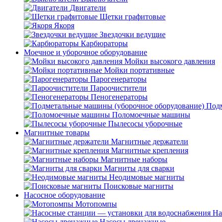
Двигатели
Щетки графитовые
Якоря
Звездочки ведущие
Карбюраторы
Моечное и уборочное оборудование
Мойки высокого давления
Мойки портативные
Парогенераторы
Пароочистители
Пеногенераторы
Подм
Поломоечные машины
Пылесосы уборочные
Магнитные товары
Магнитные держатели
Магнитные крепления
Магнитные наборы
Магниты для сварки
Неодимовые магниты
Поисковые магниты
Насосное оборудование
Мотопомпы
На
Насосы дренажные