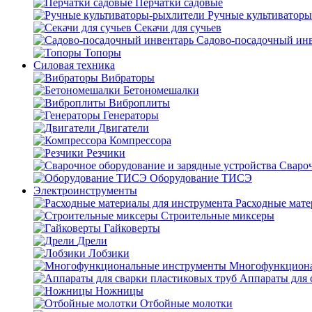
Перчатки садовые
Ручные культиватор
Секачи для сучьев
Садово-посадочный ин
Топоры
Силовая техника
Вибраторы
Бетономешалки
Виброплиты
Генераторы
Двигатели
Компрессора
Резчики
Свароч
Оборудование ТИСЭ
Электроинструменты
Расходные мате
Строительные миксеры
Гайковерты
Дрели
Лобзики
Многофункциона
Аппараты для 
Ножницы
Отбойные молотки