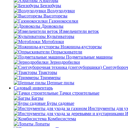
Аэраторы
Бензобуры
Воздуходувки
Высоторезы
Газонокосилки
Дровоколы
Измельчители веток
Культиваторы
Мотоблоки
Ножницы-кусторезы
Опрыскиватели
Подметальные машины
Зернодробилки
Снегоубороч
Тракторы
Триммеры
Цепные пилы
Садовый инвентарь
Тачки строительные
Багры
Буры садовые
Инструменты для ух
И
Комбисистема
Лопаты