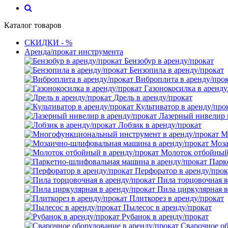
Каталог товаров
СКИДКИ - %
Аренда/прокат инструмента
Бензобур в аренду/прокат
Бензопила в аренду/прокат
Виброплита в аренду/про
Газонокосилка в аренду
Дрель в аренду/прокат
Культиватор в аренду/про
Лазерный нивелир 
Лобзик в аренду/прокат
М
Моза
Молоток отбойный 
Парк
Перфоратор в аренду/прок
Пила торцовочная в
Пила циркулярная в
Плиткорез в аренду/прокат
Пылесос в аренду/прокат
Рубанок в аренду/прокат
Сварочное об