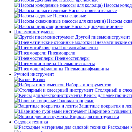
Насосы колод
Насосы повысительные
Насосы садовые
Насосы скв
Насосы циркуляционные
Пневмоинструмент
Другой пневмоинструмент
Пневматические о
Пневмогайковерты
Пневмодрели
Пневмостеплеры
Пневмопистолеты
Пневмошлифмашины
Ручной инструмент
Козлы
Наборы инструментов
Столярный и слес
Кейсы для электроинст
Головки торцевые
Защитные покрытия и ле
Шарнирно-губцевый 
Ящики для инструмента
Садовая техника
Расходные 