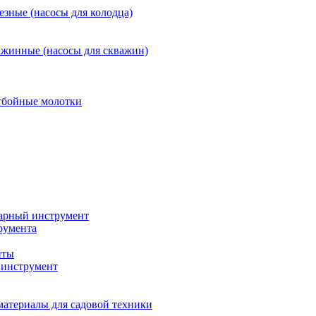
езные (насосы для колодца)
ажинные (насосы для скважин)
тбойные молотки
арный инструмент
румента
нты
инструмент
материалы для садовой техники