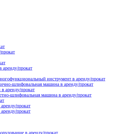
кат
/прокат
кат
в аренду/прокат
ногофункциональный инструмент в аренду/прокат
ично-шлифовальная машина в аренду/прокат
в аренду/прокат
етно-шлифовальная машина в аренду/прокат
ат
 аренду/прокат
 аренду/прокат
орудование в аренду/прокат