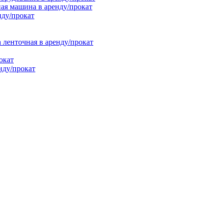
ая машина в аренду/прокат
нду/прокат
енточная в аренду/прокат
окат
нду/прокат