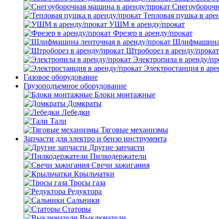
Снегоуборочн
Тепловая пушка в аре
УШМ в аренду/прокат
Фрезер в аренду/прокат
Шлифмашина л
Штроборез в аренду/прокат
Электропила в аренду/пр
Электростанция в аре
Газовое оборудование
Грузоподъемное оборудование
Блоки монтажные
Домкраты
Лебедки
Тали
Тяговые механизмы
Запчасти для электро и бензо инструмента
Другие запчасти
Пилкодержатели
Свечи зажигания
Крыльчатки
Тросы газа
Редуктора
Сальники
Статоры
Выключатели