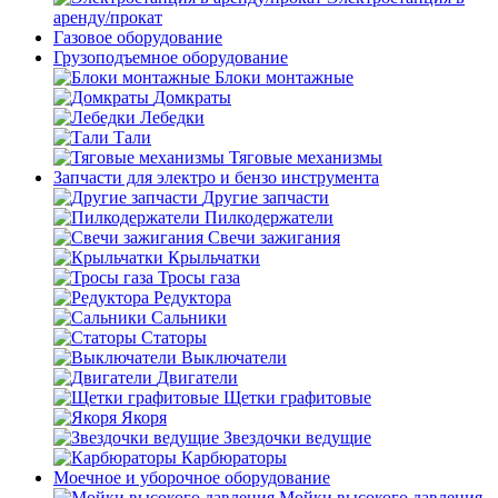
аренду/прокат
Газовое оборудование
Грузоподъемное оборудование
Блоки монтажные
Домкраты
Лебедки
Тали
Тяговые механизмы
Запчасти для электро и бензо инструмента
Другие запчасти
Пилкодержатели
Свечи зажигания
Крыльчатки
Тросы газа
Редуктора
Сальники
Статоры
Выключатели
Двигатели
Щетки графитовые
Якоря
Звездочки ведущие
Карбюраторы
Моечное и уборочное оборудование
Мойки высокого давления