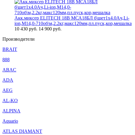
Акк.миксер ELITECH 18В МСА18БЛ б\щет1х4.0Ач,Li-
ion,М14,0-710об\м,2.2кг,макс120мм,пл.пуск,кор,мешалка
10 430
руб.
14 900 руб.
Производители
BRAIT
888
ABAC
ADA
AEG
AL-KO
ALPINA
Aquario
ATLAS DIAMANT