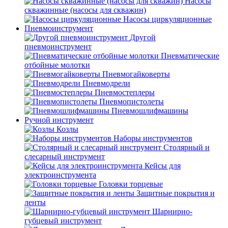
Насосы
скважинные (насосы для скважин)
Насосы циркуляционные
Пневмоинструмент
Другой
пневмоинструмент
Пневматические
отбойные молотки
Пневмогайковерты
Пневмодрели
Пневмостеплеры
Пневмопистолеты
Пневмошлифмашины
Ручной инструмент
Козлы
Наборы инструментов
Столярный и
слесарный инструмент
Кейсы для
электроинструмента
Головки торцевые
Защитные покрытия и
ленты
Шарнирно-
губцевый инструмент