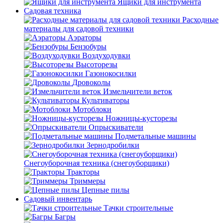
Ящики для инструмента
Садовая техника
Расходные
материалы для садовой техники
Аэраторы
Бензобуры
Воздуходувки
Высоторезы
Газонокосилки
Дровоколы
Измельчители веток
Культиваторы
Мотоблоки
Ножницы-кусторезы
Опрыскиватели
Подметальные машины
Зернодробилки
Снегоуборочная техника (снегоуборщики)
Тракторы
Триммеры
Цепные пилы
Садовый инвентарь
Тачки строительные
Багры