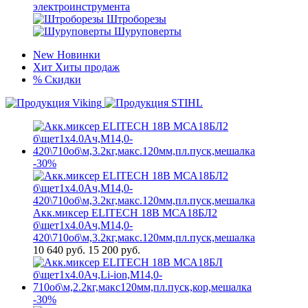
электроинструмента
Штроборезы
Шуруповерты
New
Новинки
Хит
Хиты продаж
%
Скидки
-30%
Акк.миксер ELITECH 18В МСА18БЛ2
б\щет1х4.0Ач,М14,0-
420\710об\м,3.2кг,макс.120мм,пл.пуск,мешалка
10 640
руб.
15 200 руб.
-30%