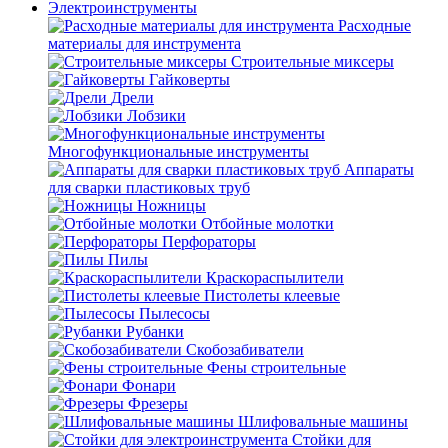
Электроинструменты
Расходные
материалы для инструмента
Строительные миксеры
Гайковерты
Дрели
Лобзики
Многофункциональные инструменты
Аппараты
для сварки пластиковых труб
Ножницы
Отбойные молотки
Перфораторы
Пилы
Краскораспылители
Пистолеты клеевые
Пылесосы
Рубанки
Скобозабиватели
Фены строительные
Фонари
Фрезеры
Шлифовальные машины
Стойки для