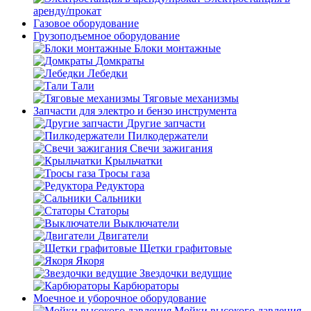
аренду/прокат
Газовое оборудование
Грузоподъемное оборудование
Блоки монтажные
Домкраты
Лебедки
Тали
Тяговые механизмы
Запчасти для электро и бензо инструмента
Другие запчасти
Пилкодержатели
Свечи зажигания
Крыльчатки
Тросы газа
Редуктора
Сальники
Статоры
Выключатели
Двигатели
Щетки графитовые
Якоря
Звездочки ведущие
Карбюраторы
Моечное и уборочное оборудование
Мойки высокого давления