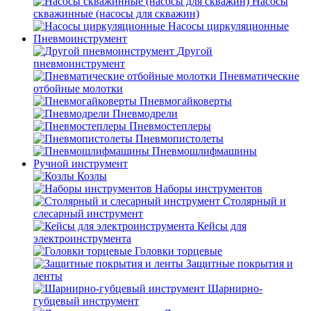
Насосы
скважинные (насосы для скважин)
Насосы циркуляционные
Пневмоинструмент
Другой
пневмоинструмент
Пневматические
отбойные молотки
Пневмогайковерты
Пневмодрели
Пневмостеплеры
Пневмопистолеты
Пневмошлифмашины
Ручной инструмент
Козлы
Наборы инструментов
Столярный и
слесарный инструмент
Кейсы для
электроинструмента
Головки торцевые
Защитные покрытия и
ленты
Шарнирно-
губцевый инструмент