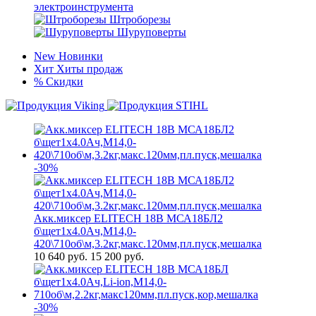
электроинструмента
Штроборезы
Шуруповерты
New
Новинки
Хит
Хиты продаж
%
Скидки
-30%
Акк.миксер ELITECH 18В МСА18БЛ2
б\щет1х4.0Ач,М14,0-
420\710об\м,3.2кг,макс.120мм,пл.пуск,мешалка
10 640
руб.
15 200 руб.
-30%