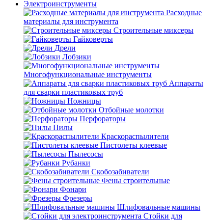
Электроинструменты
Расходные
материалы для инструмента
Строительные миксеры
Гайковерты
Дрели
Лобзики
Многофункциональные инструменты
Аппараты
для сварки пластиковых труб
Ножницы
Отбойные молотки
Перфораторы
Пилы
Краскораспылители
Пистолеты клеевые
Пылесосы
Рубанки
Скобозабиватели
Фены строительные
Фонари
Фрезеры
Шлифовальные машины
Стойки для