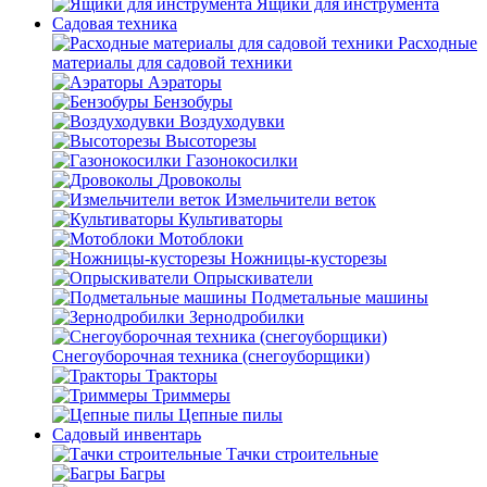
Ящики для инструмента
Садовая техника
Расходные
материалы для садовой техники
Аэраторы
Бензобуры
Воздуходувки
Высоторезы
Газонокосилки
Дровоколы
Измельчители веток
Культиваторы
Мотоблоки
Ножницы-кусторезы
Опрыскиватели
Подметальные машины
Зернодробилки
Снегоуборочная техника (снегоуборщики)
Тракторы
Триммеры
Цепные пилы
Садовый инвентарь
Тачки строительные
Багры