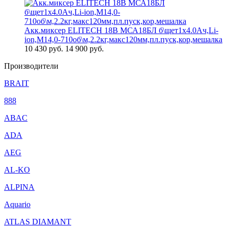
Акк.миксер ELITECH 18В МСА18БЛ б\щет1х4.0Ач,Li-
ion,М14,0-710об\м,2.2кг,макс120мм,пл.пуск,кор,мешалка
10 430
руб.
14 900 руб.
Производители
BRAIT
888
ABAC
ADA
AEG
AL-KO
ALPINA
Aquario
ATLAS DIAMANT