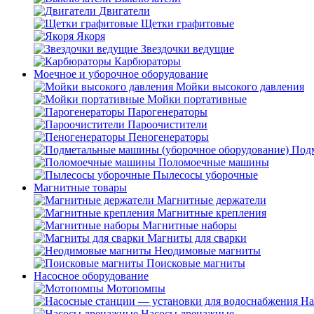
Двигатели
Щетки графитовые
Якоря
Звездочки ведущие
Карбюраторы
Моечное и уборочное оборудование
Мойки высокого давления
Мойки портативные
Парогенераторы
Пароочистители
Пеногенераторы
Подм
Поломоечные машины
Пылесосы уборочные
Магнитные товары
Магнитные держатели
Магнитные крепления
Магнитные наборы
Магниты для сварки
Неодимовые магниты
Поисковые магниты
Насосное оборудование
Мотопомпы
На
Насосы дренажные