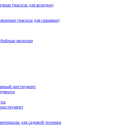
езные (насосы для колодца)
ажинные (насосы для скважин)
тбойные молотки
арный инструмент
румента
нты
инструмент
материалы для садовой техники