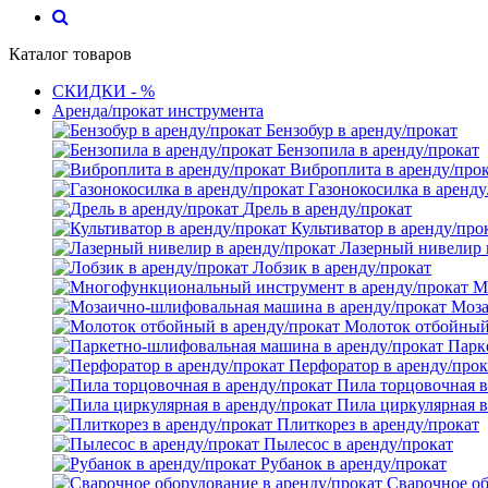
Каталог товаров
СКИДКИ - %
Аренда/прокат инструмента
Бензобур в аренду/прокат
Бензопила в аренду/прокат
Виброплита в аренду/про
Газонокосилка в аренду
Дрель в аренду/прокат
Культиватор в аренду/про
Лазерный нивелир 
Лобзик в аренду/прокат
М
Моза
Молоток отбойный 
Парк
Перфоратор в аренду/прок
Пила торцовочная в
Пила циркулярная в
Плиткорез в аренду/прокат
Пылесос в аренду/прокат
Рубанок в аренду/прокат
Сварочное об