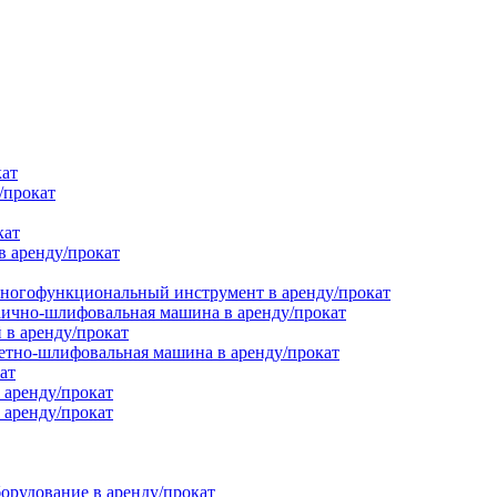
кат
/прокат
кат
в аренду/прокат
ногофункциональный инструмент в аренду/прокат
ично-шлифовальная машина в аренду/прокат
в аренду/прокат
етно-шлифовальная машина в аренду/прокат
ат
 аренду/прокат
 аренду/прокат
орудование в аренду/прокат