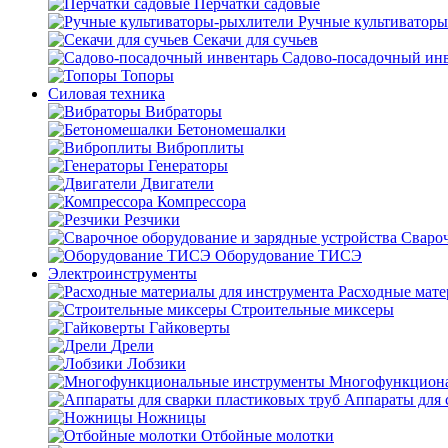
Перчатки садовые
Ручные культиватор
Секачи для сучьев
Садово-посадочный ин
Топоры
Силовая техника
Вибраторы
Бетономешалки
Виброплиты
Генераторы
Двигатели
Компрессора
Резчики
Свароч
Оборудование ТИСЭ
Электроинструменты
Расходные мате
Строительные миксеры
Гайковерты
Дрели
Лобзики
Многофункциона
Аппараты для 
Ножницы
Отбойные молотки