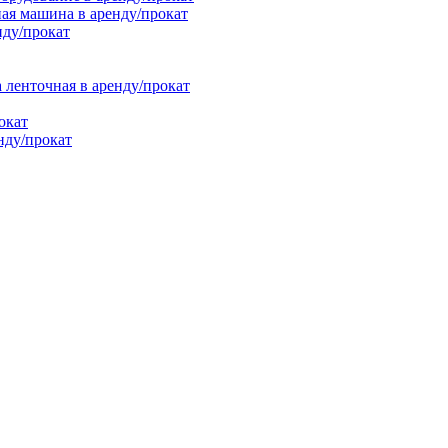
ая машина в аренду/прокат
нду/прокат
енточная в аренду/прокат
окат
нду/прокат