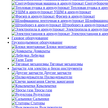
Снегоуборочн
Тепловая пушка в аре
УШМ в аренду/прокат
Фрезер в аренду/прокат
Шлифмашина л
Штроборез в аренду/прокат
Электропила в аренду/пр
Электростанция в аре
Газовое оборудование
Грузоподъемное оборудование
Блоки монтажные
Домкраты
Лебедки
Тали
Тяговые механизмы
Запчасти для электро и бензо инструмента
Другие запчасти
Пилкодержатели
Свечи зажигания
Крыльчатки
Тросы газа
Редуктора
Сальники
Статоры
Выключатели