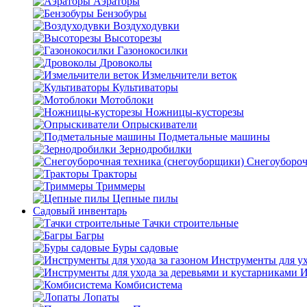
Аэраторы
Бензобуры
Воздуходувки
Высоторезы
Газонокосилки
Дровоколы
Измельчители веток
Культиваторы
Мотоблоки
Ножницы-кусторезы
Опрыскиватели
Подметальные машины
Зернодробилки
Снегоубороч
Тракторы
Триммеры
Цепные пилы
Садовый инвентарь
Тачки строительные
Багры
Буры садовые
Инструменты для ух
И
Комбисистема
Лопаты