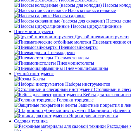
Насосы колод
Насосы повысительные
Насосы садовые
Насосы скв
Насосы циркуляционные
Пневмоинструмент
Другой пневмоинструмент
Пневматические о
Пневмогайковерты
Пневмодрели
Пневмостеплеры
Пневмопистолеты
Пневмошлифмашины
Ручной инструмент
Козлы
Наборы инструментов
Столярный и слес
Кейсы для электроинст
Головки торцевые
Защитные покрытия и ле
Шарнирно-губцевый 
Ящики для инструмента
Садовая техника
Расходные 