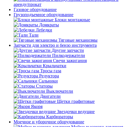
аренду/прокат
Газовое оборудование
Грузоподъемное оборудование
Блоки монтажные
Домкраты
Лебедки
Тали
Тяговые механизмы
Запчасти для электро и бензо инструмента
Другие запчасти
Пилкодержатели
Свечи зажигания
Крыльчатки
Тросы газа
Редуктора
Сальники
Статоры
Выключатели
Двигатели
Щетки графитовые
Якоря
Звездочки ведущие
Карбюраторы
Моечное и уборочное оборудование
Мойки высокого давления