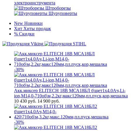
электроинструмента
Штроборезы
Шуруповерты
New
Новинки
Хит
Хиты продаж
%
Скидки
-30%
Акк.миксер ELITECH 18В МСА18БЛ б\щет1х4.0Ач,Li-
ion,М14,0-710об\м,2.2кг,макс120мм,пл.пуск,кор,мешалка
10 430
руб.
14 900 руб.
-30%