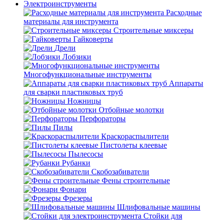
Электроинструменты
Расходные
материалы для инструмента
Строительные миксеры
Гайковерты
Дрели
Лобзики
Многофункциональные инструменты
Аппараты
для сварки пластиковых труб
Ножницы
Отбойные молотки
Перфораторы
Пилы
Краскораспылители
Пистолеты клеевые
Пылесосы
Рубанки
Скобозабиватели
Фены строительные
Фонари
Фрезеры
Шлифовальные машины
Стойки для