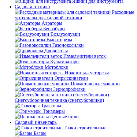
Ящики для инструмента
Садовая техника
Расходные
материалы для садовой техники
Аэраторы
Бензобуры
Воздуходувки
Высоторезы
Газонокосилки
Дровоколы
Измельчители веток
Культиваторы
Мотоблоки
Ножницы-кусторезы
Опрыскиватели
Подметальные машины
Зернодробилки
Снегоуборочная техника (снегоуборщики)
Тракторы
Триммеры
Цепные пилы
Садовый инвентарь
Тачки строительные
Багры