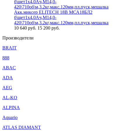
Акк.миксер ELITECH 18В МСА18БЛ2
б\щет1х4.0Ач,М14,0-
420\710об\м,3.2кг,макс.120мм,пл.пуск,мешалка
10 640
руб.
15 200 руб.
Производители
BRAIT
888
ABAC
ADA
AEG
AL-KO
ALPINA
Aquario
ATLAS DIAMANT