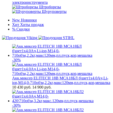
электроинструмента
Штроборезы
Шуруповерты
New
Новинки
Хит
Хиты продаж
%
Скидки
-30%
Акк.миксер ELITECH 18В МСА18БЛ б\щет1х4.0Ач,Li-
ion,М14,0-710об\м,2.2кг,макс120мм,пл.пуск,кор,мешалка
10 430
руб.
14 900 руб.
-30%