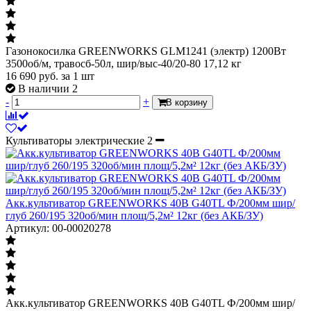
Газонокосилка GREENWORKS GLM1241 (электр) 1200Вт
3500об/м, травосб-50л, шир/выс-40/20-80 17,12 кг
16 690
руб.
за 1 шт
В наличии 2
-
+
В корзину
Культиваторы электрические
2
Акк.культиватор GREENWORKS 40В G40TL Ф/200мм шир/
глуб 260/195 320об/мин площ/5,2м² 12кг (без АКБ/ЗУ)
Артикул: 00-00020278
Акк.культиватор GREENWORKS 40В G40TL Ф/200мм шир/