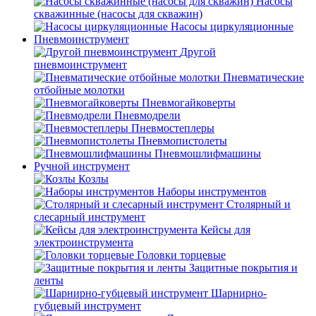
Насосы
скважинные (насосы для скважин)
Насосы циркуляционные
Пневмоинструмент
Другой
пневмоинструмент
Пневматические
отбойные молотки
Пневмогайковерты
Пневмодрели
Пневмостеплеры
Пневмопистолеты
Пневмошлифмашины
Ручной инструмент
Козлы
Наборы инструментов
Столярный и
слесарный инструмент
Кейсы для
электроинструмента
Головки торцевые
Защитные покрытия и
ленты
Шарнирно-
губцевый инструмент