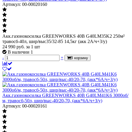
Артикул: 00-00020160
Акк.газонокосилка GREENWORKS 40В G40LM35K2 250м²
травосб-40л, шир/выс35/32-85 14,5кг (акк 2А/ч+3/у)
24 990
руб.
за 1 шт
В наличии 1
-
+
В корзину
Акк.газонокосилка GREENWORKS 40В G40LM41K6 3000об/
м, травосб-50л, шир/выс-40/20-70, (акк*6А/ч+З/у)
Артикул: 00-00020161