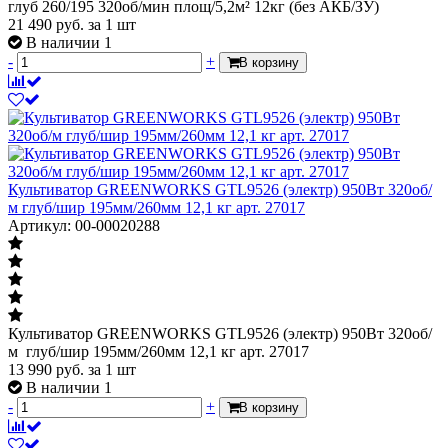
глуб 260/195 320об/мин площ/5,2м² 12кг (без АКБ/ЗУ)
21 490
руб.
за 1 шт
В наличии 1
-
+
В корзину
Культиватор GREENWORKS GTL9526 (электр) 950Вт 320об/
м глуб/шир 195мм/260мм 12,1 кг арт. 27017
Артикул: 00-00020288
Культиватор GREENWORKS GTL9526 (электр) 950Вт 320об/
м глуб/шир 195мм/260мм 12,1 кг арт. 27017
13 990
руб.
за 1 шт
В наличии 1
-
+
В корзину