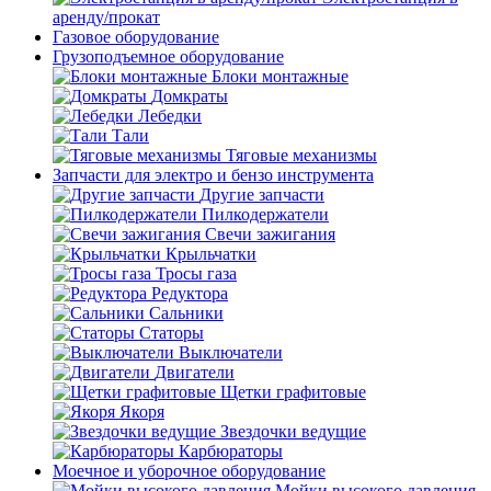
аренду/прокат
Газовое оборудование
Грузоподъемное оборудование
Блоки монтажные
Домкраты
Лебедки
Тали
Тяговые механизмы
Запчасти для электро и бензо инструмента
Другие запчасти
Пилкодержатели
Свечи зажигания
Крыльчатки
Тросы газа
Редуктора
Сальники
Статоры
Выключатели
Двигатели
Щетки графитовые
Якоря
Звездочки ведущие
Карбюраторы
Моечное и уборочное оборудование
Мойки высокого давления