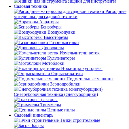
Ящики для инструмента
Садовая техника
Расходные
материалы для садовой техники
Аэраторы
Бензобуры
Воздуходувки
Высоторезы
Газонокосилки
Дровоколы
Измельчители веток
Культиваторы
Мотоблоки
Ножницы-кусторезы
Опрыскиватели
Подметальные машины
Зернодробилки
Снегоуборочная техника (снегоуборщики)
Тракторы
Триммеры
Цепные пилы
Садовый инвентарь
Тачки строительные
Багры