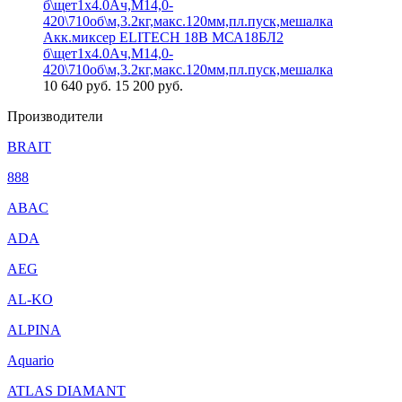
Акк.миксер ELITECH 18В МСА18БЛ2
б\щет1х4.0Ач,М14,0-
420\710об\м,3.2кг,макс.120мм,пл.пуск,мешалка
10 640
руб.
15 200 руб.
Производители
BRAIT
888
ABAC
ADA
AEG
AL-KO
ALPINA
Aquario
ATLAS DIAMANT