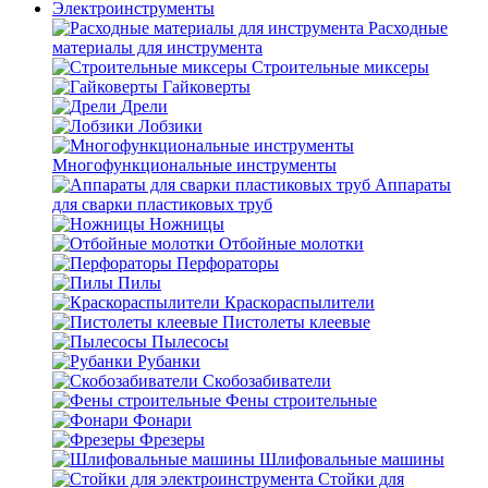
Электроинструменты
Расходные
материалы для инструмента
Строительные миксеры
Гайковерты
Дрели
Лобзики
Многофункциональные инструменты
Аппараты
для сварки пластиковых труб
Ножницы
Отбойные молотки
Перфораторы
Пилы
Краскораспылители
Пистолеты клеевые
Пылесосы
Рубанки
Скобозабиватели
Фены строительные
Фонари
Фрезеры
Шлифовальные машины
Стойки для