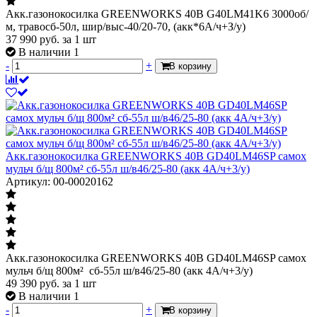
Акк.газонокосилка GREENWORKS 40В G40LM41K6 3000об/
м, травосб-50л, шир/выс-40/20-70, (акк*6А/ч+З/у)
37 990
руб.
за 1 шт
В наличии 1
-
+
В корзину
Акк.газонокосилка GREENWORKS 40В GD40LM46SP самох
мульч б/щ 800м² сб-55л ш/в46/25-80 (акк 4А/ч+3/у)
Артикул: 00-00020162
Акк.газонокосилка GREENWORKS 40В GD40LM46SP самох
мульч б/щ 800м² сб-55л ш/в46/25-80 (акк 4А/ч+3/у)
49 390
руб.
за 1 шт
В наличии 1
-
+
В корзину