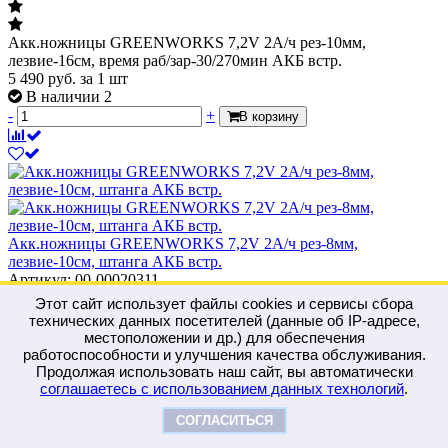
Акк.ножницы GREENWORKS 7,2V 2А/ч рез-10мм,
лезвие-16см, время раб/зар-30/270мин АКБ встр.
5 490
руб.
за 1 шт
В наличии 2
-
+
В корзину
Акк.ножницы GREENWORKS 7,2V 2А/ч рез-8мм,
лезвие-10см, штанга АКБ встр.
Артикул: 00-00020311
Этот сайт использует файлы cookies и сервисы сбора
технических данных посетителей (данные об IP-адресе,
местоположении и др.) для обеспечения
работоспособности и улучшения качества обслуживания.
Продолжая использовать наш сайт, вы автоматически
Акк.ножницы GREENWORKS 7,2V 2А/ч рез-8мм,
соглашаетесь с использованием данных технологий
.
лезвие-10см, штанга АКБ встр.
СОГЛАСИТЬСЯ
7 590
руб.
за 1 шт
В наличии 2