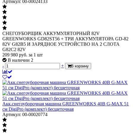
Артикул: 00-00024133
СНЕГОУБОРЩИК АККУМУЛЯТОРНЫЙ 82V
GREENWORKS GD82ST56 + ТРИ АККУМУЛЯТОРА GD-82
82V G82B5 И ЗАРЯДНОЕ УСТРОЙСТВО НА 2 СЛОТА
G82C2 82V
209 980
руб.
за 1 шт
В наличии 2
-
+
В корзину
Акк.снегоуборочная машина GREENWORKS 40В G-MAX 51
см DigiPro (комплект) бесщеточная
Артикул: 00-00020774