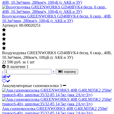
Воздуходувка GREENWORKS GD40BVK4 бесщ. 6 скор., 40В,
10.3м³/мин, 280км/ч, 100дБ (с АКБ и ЗУ)
Артикул: 00-00020251
Воздуходувка GREENWORKS GD40BVK4 бесщ. 6 скор., 40В,
10.3м³/мин, 280км/ч, 100дБ (с АКБ и ЗУ)
22 590
руб.
за 1 шт
В наличии 1
-
+
В корзину
Аккумуляторные газонокосилки
3
Акк.газонокосилка GREENWORKS 40В G40LM35K2 250м²
травосб-40л, шир/выс35/32-85 14,5кг (акк 2А/ч+3/у)