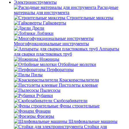
Электроинструменты
Расходные
материалы для инструмента
Строительные миксеры
Гайковерты
Дрели
Лобзики
Многофункциональные инструменты
Аппараты
для сварки пластиковых труб
Ножницы
Отбойные молотки
Перфораторы
Пилы
Краскораспылители
Пистолеты клеевые
Пылесосы
Рубанки
Скобозабиватели
Фены строительные
Фонари
Фрезеры
Шлифовальные машины
Стойки для