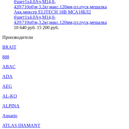
Акк.миксер ELITECH 18В МСА18БЛ2
б\щет1х4.0Ач,М14,0-
420\710об\м,3.2кг,макс.120мм,пл.пуск,мешалка
10 640
руб.
15 200 руб.
Производители
BRAIT
888
ABAC
ADA
AEG
AL-KO
ALPINA
Aquario
ATLAS DIAMANT