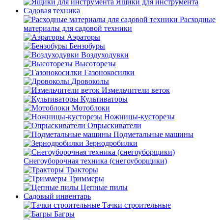
Ящики для инструмента
Садовая техника
Расходные
материалы для садовой техники
Аэраторы
Бензобуры
Воздуходувки
Высоторезы
Газонокосилки
Дровоколы
Измельчители веток
Культиваторы
Мотоблоки
Ножницы-кусторезы
Опрыскиватели
Подметальные машины
Зернодробилки
Снегоуборочная техника (снегоуборщики)
Тракторы
Триммеры
Цепные пилы
Садовый инвентарь
Тачки строительные
Багры