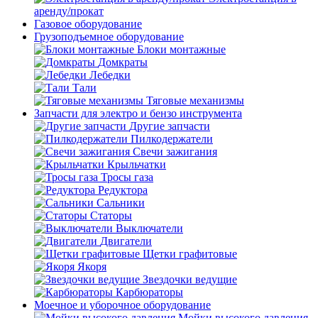
аренду/прокат
Газовое оборудование
Грузоподъемное оборудование
Блоки монтажные
Домкраты
Лебедки
Тали
Тяговые механизмы
Запчасти для электро и бензо инструмента
Другие запчасти
Пилкодержатели
Свечи зажигания
Крыльчатки
Тросы газа
Редуктора
Сальники
Статоры
Выключатели
Двигатели
Щетки графитовые
Якоря
Звездочки ведущие
Карбюраторы
Моечное и уборочное оборудование
Мойки высокого давления