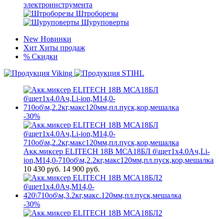
электроинструмента
Штроборезы
Шуруповерты
New
Новинки
Хит
Хиты продаж
%
Скидки
-30%
Акк.миксер ELITECH 18В МСА18БЛ б\щет1х4.0Ач,Li-
ion,М14,0-710об\м,2.2кг,макс120мм,пл.пуск,кор,мешалка
10 430
руб.
14 900 руб.
-30%