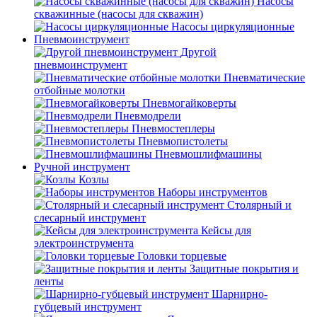
Насосы
скважинные (насосы для скважин)
Насосы циркуляционные
Пневмоинструмент
Другой
пневмоинструмент
Пневматические
отбойные молотки
Пневмогайковерты
Пневмодрели
Пневмостеплеры
Пневмопистолеты
Пневмошлифмашины
Ручной инструмент
Козлы
Наборы инструментов
Столярный и
слесарный инструмент
Кейсы для
электроинструмента
Головки торцевые
Защитные покрытия и
ленты
Шарнирно-
губцевый инструмент