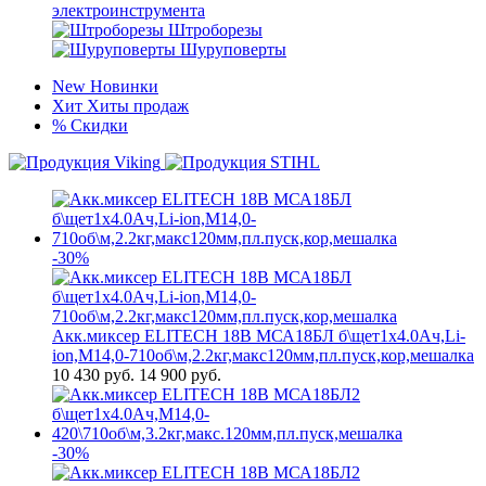
электроинструмента
Штроборезы
Шуруповерты
New
Новинки
Хит
Хиты продаж
%
Скидки
-30%
Акк.миксер ELITECH 18В МСА18БЛ б\щет1х4.0Ач,Li-
ion,М14,0-710об\м,2.2кг,макс120мм,пл.пуск,кор,мешалка
10 430
руб.
14 900 руб.
-30%