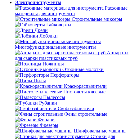
Электроинструменты
Расходные
материалы для инструмента
Строительные миксеры
Гайковерты
Дрели
Лобзики
Многофункциональные инструменты
Аппараты
для сварки пластиковых труб
Ножницы
Отбойные молотки
Перфораторы
Пилы
Краскораспылители
Пистолеты клеевые
Пылесосы
Рубанки
Скобозабиватели
Фены строительные
Фонари
Фрезеры
Шлифовальные машины
Стойки для