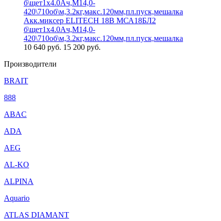
Акк.миксер ELITECH 18В МСА18БЛ2
б\щет1х4.0Ач,М14,0-
420\710об\м,3.2кг,макс.120мм,пл.пуск,мешалка
10 640
руб.
15 200 руб.
Производители
BRAIT
888
ABAC
ADA
AEG
AL-KO
ALPINA
Aquario
ATLAS DIAMANT