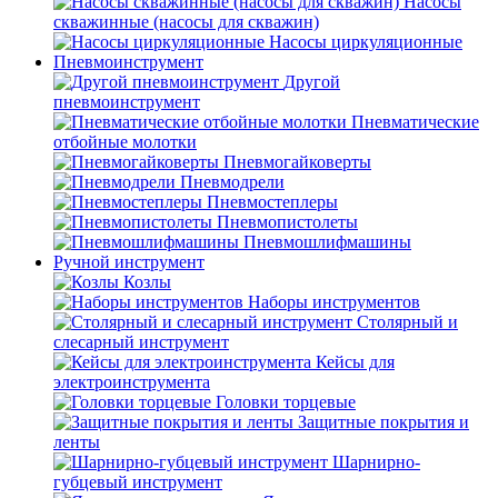
Насосы
скважинные (насосы для скважин)
Насосы циркуляционные
Пневмоинструмент
Другой
пневмоинструмент
Пневматические
отбойные молотки
Пневмогайковерты
Пневмодрели
Пневмостеплеры
Пневмопистолеты
Пневмошлифмашины
Ручной инструмент
Козлы
Наборы инструментов
Столярный и
слесарный инструмент
Кейсы для
электроинструмента
Головки торцевые
Защитные покрытия и
ленты
Шарнирно-
губцевый инструмент