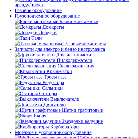
аренду/прокат
Газовое оборудование
Грузоподъемное оборудование
Блоки монтажные
Домкраты
Лебедки
Тали
Тяговые механизмы
Запчасти для электро и бензо инструмента
Другие запчасти
Пилкодержатели
Свечи зажигания
Крыльчатки
Тросы газа
Редуктора
Сальники
Статоры
Выключатели
Двигатели
Щетки графитовые
Якоря
Звездочки ведущие
Карбюраторы
Моечное и уборочное оборудование
Мойки высокого давления