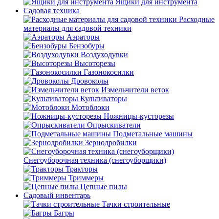
Ящики для инструмента
Садовая техника
Расходные
материалы для садовой техники
Аэраторы
Бензобуры
Воздуходувки
Высоторезы
Газонокосилки
Дровоколы
Измельчители веток
Культиваторы
Мотоблоки
Ножницы-кусторезы
Опрыскиватели
Подметальные машины
Зернодробилки
Снегоуборочная техника (снегоуборщики)
Тракторы
Триммеры
Цепные пилы
Садовый инвентарь
Тачки строительные
Багры