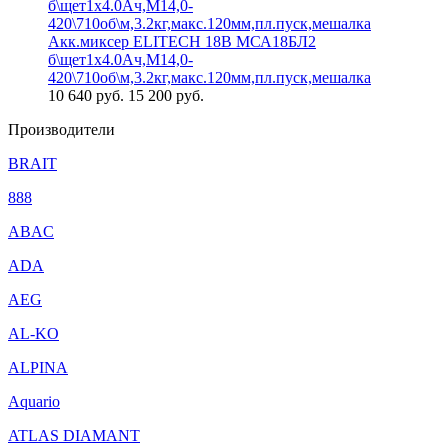
Акк.миксер ELITECH 18В МСА18БЛ2
б\щет1х4.0Ач,М14,0-
420\710об\м,3.2кг,макс.120мм,пл.пуск,мешалка
10 640
руб.
15 200 руб.
Производители
BRAIT
888
ABAC
ADA
AEG
AL-KO
ALPINA
Aquario
ATLAS DIAMANT