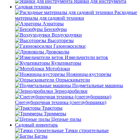
Ящики для инструмента
Садовая техника
Расходные
материалы для садовой техники
Аэраторы
Бензобуры
Воздуходувки
Высоторезы
Газонокосилки
Дровоколы
Измельчители веток
Культиваторы
Мотоблоки
Ножницы-кусторезы
Опрыскиватели
Подметальные машины
Зернодробилки
Снегоуборочная техника (снегоуборщики)
Тракторы
Триммеры
Цепные пилы
Садовый инвентарь
Тачки строительные
Багры