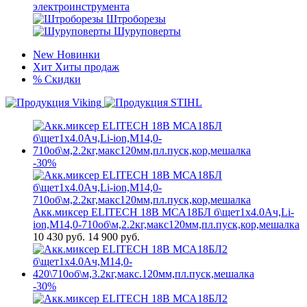
электроинструмента
Штроборезы
Шуруповерты
New
Новинки
Хит
Хиты продаж
%
Скидки
-30%
Акк.миксер ELITECH 18В МСА18БЛ б\щет1х4.0Ач,Li-
ion,М14,0-710об\м,2.2кг,макс120мм,пл.пуск,кор,мешалка
10 430
руб.
14 900 руб.
-30%