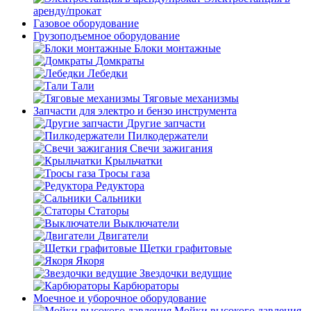
аренду/прокат
Газовое оборудование
Грузоподъемное оборудование
Блоки монтажные
Домкраты
Лебедки
Тали
Тяговые механизмы
Запчасти для электро и бензо инструмента
Другие запчасти
Пилкодержатели
Свечи зажигания
Крыльчатки
Тросы газа
Редуктора
Сальники
Статоры
Выключатели
Двигатели
Щетки графитовые
Якоря
Звездочки ведущие
Карбюраторы
Моечное и уборочное оборудование
Мойки высокого давления