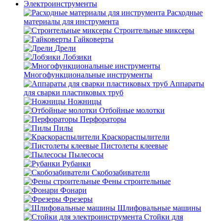
Электроинструменты
Расходные
материалы для инструмента
Строительные миксеры
Гайковерты
Дрели
Лобзики
Многофункциональные инструменты
Аппараты
для сварки пластиковых труб
Ножницы
Отбойные молотки
Перфораторы
Пилы
Краскораспылители
Пистолеты клеевые
Пылесосы
Рубанки
Скобозабиватели
Фены строительные
Фонари
Фрезеры
Шлифовальные машины
Стойки для