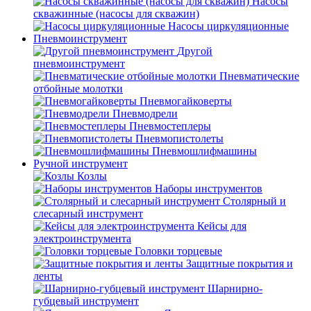
Насосы
скважинные (насосы для скважин)
Насосы циркуляционные
Пневмоинструмент
Другой
пневмоинструмент
Пневматические
отбойные молотки
Пневмогайковерты
Пневмодрели
Пневмостеплеры
Пневмопистолеты
Пневмошлифмашины
Ручной инструмент
Козлы
Наборы инструментов
Столярный и
слесарный инструмент
Кейсы для
электроинструмента
Головки торцевые
Защитные покрытия и
ленты
Шарнирно-
губцевый инструмент