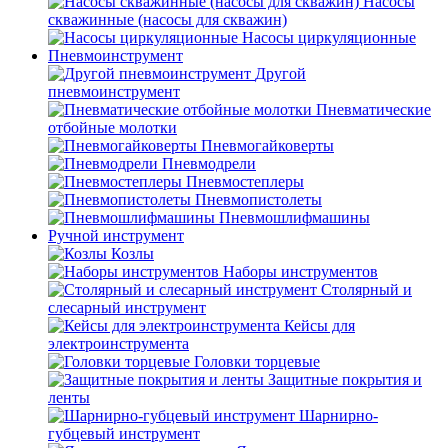
Насосы
скважинные (насосы для скважин)
Насосы циркуляционные
Пневмоинструмент
Другой
пневмоинструмент
Пневматические
отбойные молотки
Пневмогайковерты
Пневмодрели
Пневмостеплеры
Пневмопистолеты
Пневмошлифмашины
Ручной инструмент
Козлы
Наборы инструментов
Столярный и
слесарный инструмент
Кейсы для
электроинструмента
Головки торцевые
Защитные покрытия и
ленты
Шарнирно-
губцевый инструмент