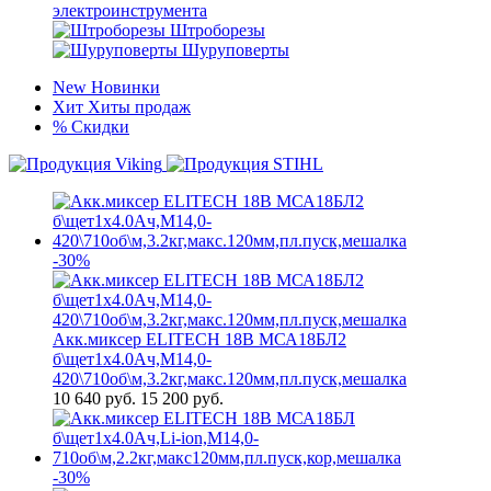
электроинструмента
Штроборезы
Шуруповерты
New
Новинки
Хит
Хиты продаж
%
Скидки
-30%
Акк.миксер ELITECH 18В МСА18БЛ2
б\щет1х4.0Ач,М14,0-
420\710об\м,3.2кг,макс.120мм,пл.пуск,мешалка
10 640
руб.
15 200 руб.
-30%