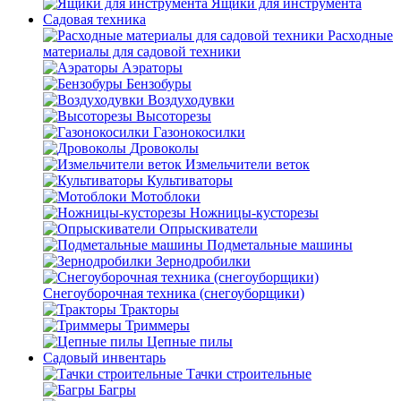
Ящики для инструмента
Садовая техника
Расходные
материалы для садовой техники
Аэраторы
Бензобуры
Воздуходувки
Высоторезы
Газонокосилки
Дровоколы
Измельчители веток
Культиваторы
Мотоблоки
Ножницы-кусторезы
Опрыскиватели
Подметальные машины
Зернодробилки
Снегоуборочная техника (снегоуборщики)
Тракторы
Триммеры
Цепные пилы
Садовый инвентарь
Тачки строительные
Багры