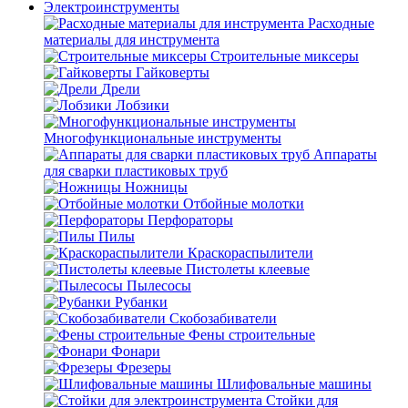
Электроинструменты
Расходные
материалы для инструмента
Строительные миксеры
Гайковерты
Дрели
Лобзики
Многофункциональные инструменты
Аппараты
для сварки пластиковых труб
Ножницы
Отбойные молотки
Перфораторы
Пилы
Краскораспылители
Пистолеты клеевые
Пылесосы
Рубанки
Скобозабиватели
Фены строительные
Фонари
Фрезеры
Шлифовальные машины
Стойки для