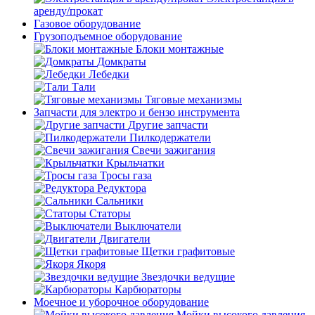
аренду/прокат
Газовое оборудование
Грузоподъемное оборудование
Блоки монтажные
Домкраты
Лебедки
Тали
Тяговые механизмы
Запчасти для электро и бензо инструмента
Другие запчасти
Пилкодержатели
Свечи зажигания
Крыльчатки
Тросы газа
Редуктора
Сальники
Статоры
Выключатели
Двигатели
Щетки графитовые
Якоря
Звездочки ведущие
Карбюраторы
Моечное и уборочное оборудование
Мойки высокого давления