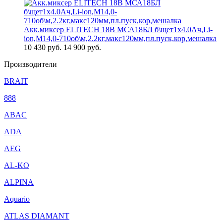
Акк.миксер ELITECH 18В МСА18БЛ б\щет1х4.0Ач,Li-
ion,М14,0-710об\м,2.2кг,макс120мм,пл.пуск,кор,мешалка
10 430
руб.
14 900 руб.
Производители
BRAIT
888
ABAC
ADA
AEG
AL-KO
ALPINA
Aquario
ATLAS DIAMANT