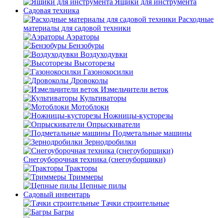
Ящики для инструмента
Садовая техника
Расходные
материалы для садовой техники
Аэраторы
Бензобуры
Воздуходувки
Высоторезы
Газонокосилки
Дровоколы
Измельчители веток
Культиваторы
Мотоблоки
Ножницы-кусторезы
Опрыскиватели
Подметальные машины
Зернодробилки
Снегоуборочная техника (снегоуборщики)
Тракторы
Триммеры
Цепные пилы
Садовый инвентарь
Тачки строительные
Багры