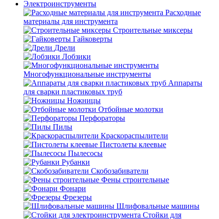
Электроинструменты
Расходные
материалы для инструмента
Строительные миксеры
Гайковерты
Дрели
Лобзики
Многофункциональные инструменты
Аппараты
для сварки пластиковых труб
Ножницы
Отбойные молотки
Перфораторы
Пилы
Краскораспылители
Пистолеты клеевые
Пылесосы
Рубанки
Скобозабиватели
Фены строительные
Фонари
Фрезеры
Шлифовальные машины
Стойки для