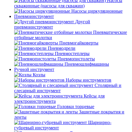
Насосы
скважинные (насосы для скважин)
Насосы циркуляционные
Пневмоинструмент
Другой
пневмоинструмент
Пневматические
отбойные молотки
Пневмогайковерты
Пневмодрели
Пневмостеплеры
Пневмопистолеты
Пневмошлифмашины
Ручной инструмент
Козлы
Наборы инструментов
Столярный и
слесарный инструмент
Кейсы для
электроинструмента
Головки торцевые
Защитные покрытия и
ленты
Шарнирно-
губцевый инструмент