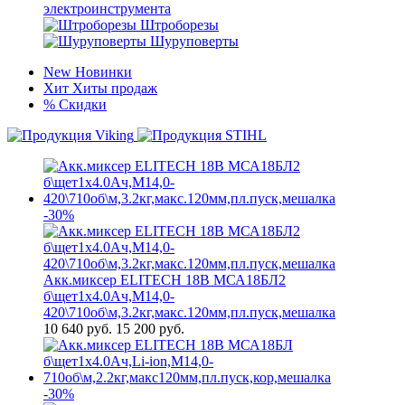
электроинструмента
Штроборезы
Шуруповерты
New
Новинки
Хит
Хиты продаж
%
Скидки
-30%
Акк.миксер ELITECH 18В МСА18БЛ2
б\щет1х4.0Ач,М14,0-
420\710об\м,3.2кг,макс.120мм,пл.пуск,мешалка
10 640
руб.
15 200 руб.
-30%