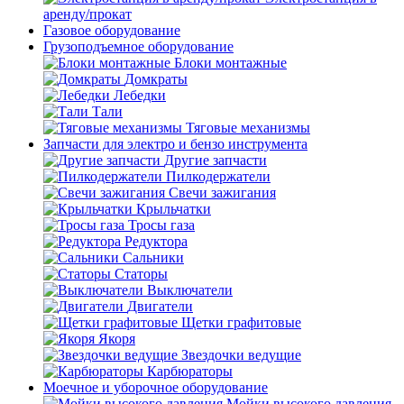
аренду/прокат
Газовое оборудование
Грузоподъемное оборудование
Блоки монтажные
Домкраты
Лебедки
Тали
Тяговые механизмы
Запчасти для электро и бензо инструмента
Другие запчасти
Пилкодержатели
Свечи зажигания
Крыльчатки
Тросы газа
Редуктора
Сальники
Статоры
Выключатели
Двигатели
Щетки графитовые
Якоря
Звездочки ведущие
Карбюраторы
Моечное и уборочное оборудование
Мойки высокого давления