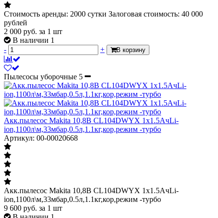
Стоимость аренды: 2000 сутки Залоговая стоимость: 40 000
рублей
2 000
руб.
за 1 шт
В наличии 1
-
+
В корзину
Пылесосы уборочные
5
Акк.пылесос Makita 10,8В CL104DWYX 1х1.5АчLi-
ion,1100л\м,33мбар,0.5л,1.1кг,кор,режим -турбо
Артикул: 00-00020668
Акк.пылесос Makita 10,8В CL104DWYX 1х1.5АчLi-
ion,1100л\м,33мбар,0.5л,1.1кг,кор,режим -турбо
9 600
руб.
за 1 шт
В наличии 1