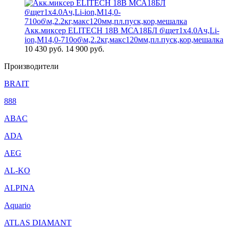
Акк.миксер ELITECH 18В МСА18БЛ б\щет1х4.0Ач,Li-
ion,М14,0-710об\м,2.2кг,макс120мм,пл.пуск,кор,мешалка
10 430
руб.
14 900 руб.
Производители
BRAIT
888
ABAC
ADA
AEG
AL-KO
ALPINA
Aquario
ATLAS DIAMANT