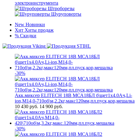
электроинструмента
Штроборезы
Шуруповерты
New
Новинки
Хит
Хиты продаж
%
Скидки
-30%
Акк.миксер ELITECH 18В МСА18БЛ б\щет1х4.0Ач,Li-
ion,М14,0-710об\м,2.2кг,макс120мм,пл.пуск,кор,мешалка
10 430
руб.
14 900 руб.
-30%