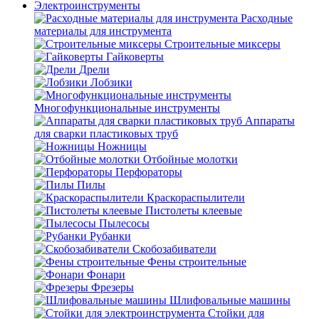
Электроинструменты
Расходные
материалы для инструмента
Строительные миксеры
Гайковерты
Дрели
Лобзики
Многофункциональные инструменты
Аппараты
для сварки пластиковых труб
Ножницы
Отбойные молотки
Перфораторы
Пилы
Краскораспылители
Пистолеты клеевые
Пылесосы
Рубанки
Скобозабиватели
Фены строительные
Фонари
Фрезеры
Шлифовальные машины
Стойки для