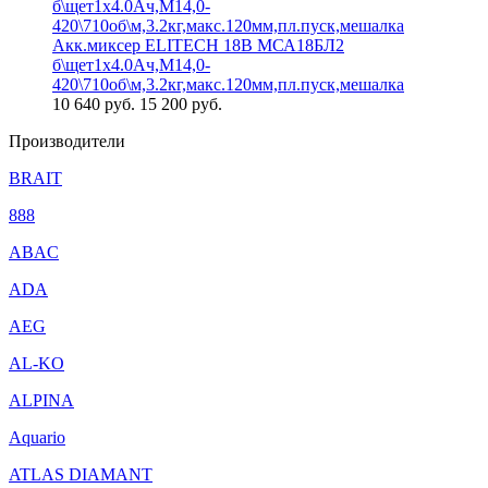
Акк.миксер ELITECH 18В МСА18БЛ2
б\щет1х4.0Ач,М14,0-
420\710об\м,3.2кг,макс.120мм,пл.пуск,мешалка
10 640
руб.
15 200 руб.
Производители
BRAIT
888
ABAC
ADA
AEG
AL-KO
ALPINA
Aquario
ATLAS DIAMANT