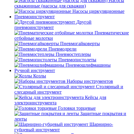
Насосы
скважинные (насосы для скважин)
Насосы циркуляционные
Пневмоинструмент
Другой
пневмоинструмент
Пневматические
отбойные молотки
Пневмогайковерты
Пневмодрели
Пневмостеплеры
Пневмопистолеты
Пневмошлифмашины
Ручной инструмент
Козлы
Наборы инструментов
Столярный и
слесарный инструмент
Кейсы для
электроинструмента
Головки торцевые
Защитные покрытия и
ленты
Шарнирно-
губцевый инструмент