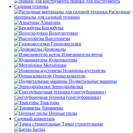
Ящики для инструмента
Садовая техника
Расходные
материалы для садовой техники
Аэраторы
Бензобуры
Воздуходувки
Высоторезы
Газонокосилки
Дровоколы
Измельчители веток
Культиваторы
Мотоблоки
Ножницы-кусторезы
Опрыскиватели
Подметальные машины
Зернодробилки
Снегоуборочная техника (снегоуборщики)
Тракторы
Триммеры
Цепные пилы
Садовый инвентарь
Тачки строительные
Багры