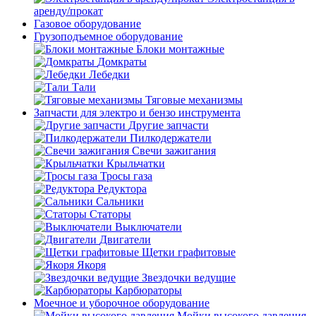
аренду/прокат
Газовое оборудование
Грузоподъемное оборудование
Блоки монтажные
Домкраты
Лебедки
Тали
Тяговые механизмы
Запчасти для электро и бензо инструмента
Другие запчасти
Пилкодержатели
Свечи зажигания
Крыльчатки
Тросы газа
Редуктора
Сальники
Статоры
Выключатели
Двигатели
Щетки графитовые
Якоря
Звездочки ведущие
Карбюраторы
Моечное и уборочное оборудование
Мойки высокого давления