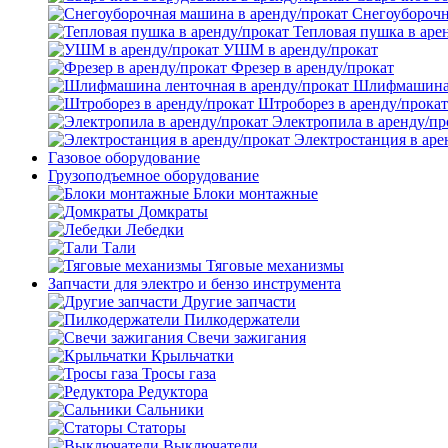
Снегоуборочн
Тепловая пушка в аре
УШМ в аренду/прокат
Фрезер в аренду/прокат
Шлифмашина л
Штроборез в аренду/прокат
Электропила в аренду/пр
Электростанция в аре
Газовое оборудование
Грузоподъемное оборудование
Блоки монтажные
Домкраты
Лебедки
Тали
Тяговые механизмы
Запчасти для электро и бензо инструмента
Другие запчасти
Пилкодержатели
Свечи зажигания
Крыльчатки
Тросы газа
Редуктора
Сальники
Статоры
Выключатели