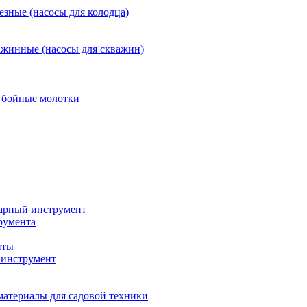
езные (насосы для колодца)
ажинные (насосы для скважин)
тбойные молотки
арный инструмент
румента
нты
инструмент
материалы для садовой техники