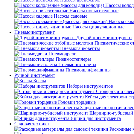
Насосы колод
Насосы повысительные
Насосы садовые
Насосы скв
Насосы циркуляционные
Пневмоинструмент
Другой пневмоинструмент
Пневматические о
Пневмогайковерты
Пневмодрели
Пневмостеплеры
Пневмопистолеты
Пневмошлифмашины
Ручной инструмент
Козлы
Наборы инструментов
Столярный и слес
Кейсы для электроинст
Головки торцевые
Защитные покрытия и ле
Шарнирно-губцевый 
Ящики для инструмента
Садовая техника
Расходные 