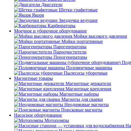
Двигатели
Щетки графитовые
Якоря
Звездочки ведущие
Карбюраторы
Моечное и уборочное оборудование
Мойки высокого давления
Мойки портативные
Парогенераторы
Пароочистители
Пеногенераторы
Подм
Поломоечные машины
Пылесосы уборочные
Магнитные товары
Магнитные держатели
Магнитные крепления
Магнитные наборы
Магниты для сварки
Неодимовые магниты
Поисковые магниты
Насосное оборудование
Мотопомпы
На
Насосы дренажные