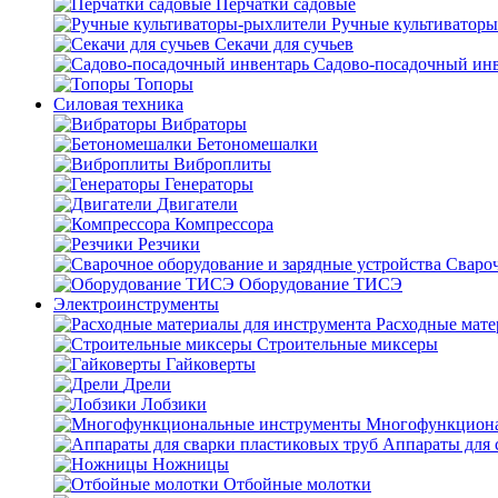
Перчатки садовые
Ручные культиватор
Секачи для сучьев
Садово-посадочный ин
Топоры
Силовая техника
Вибраторы
Бетономешалки
Виброплиты
Генераторы
Двигатели
Компрессора
Резчики
Свароч
Оборудование ТИСЭ
Электроинструменты
Расходные мате
Строительные миксеры
Гайковерты
Дрели
Лобзики
Многофункциона
Аппараты для 
Ножницы
Отбойные молотки