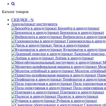
Каталог товаров
СКИДКИ - %
Аренда/прокат инструмента
Бензобур в аренду/прокат
Бензопила в аренду/прокат
Виброплита в аренду/про
Газонокосилка в аренду
Дрель в аренду/прокат
Культиватор в аренду/про
Лазерный нивелир 
Лобзик в аренду/прокат
М
Моза
Молоток отбойный 
Парк
Перфоратор в аренду/прок
Пила торцовочная в
Пила циркулярная в
Плиткорез в аренду/прокат
Пылесос в аренду/прокат
Рубанок в аренду/прокат
Сварочное об