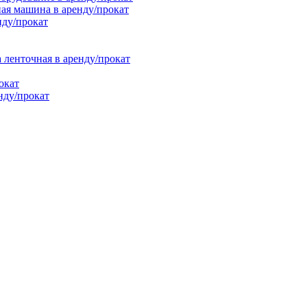
ая машина в аренду/прокат
нду/прокат
енточная в аренду/прокат
окат
нду/прокат