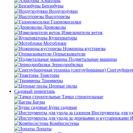
Аэраторы
Бензобуры
Воздуходувки
Высоторезы
Газонокосилки
Дровоколы
Измельчители веток
Культиваторы
Мотоблоки
Ножницы-кусторезы
Опрыскиватели
Подметальные машины
Зернодробилки
Снегоубороч
Тракторы
Триммеры
Цепные пилы
Садовый инвентарь
Тачки строительные
Багры
Буры садовые
Инструменты для ух
И
Комбисистема
Лопаты