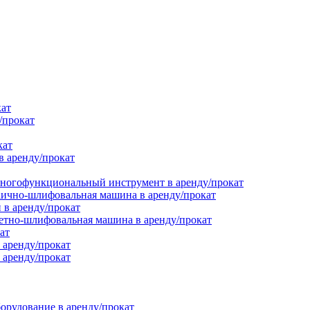
кат
/прокат
кат
в аренду/прокат
ногофункциональный инструмент в аренду/прокат
ично-шлифовальная машина в аренду/прокат
в аренду/прокат
етно-шлифовальная машина в аренду/прокат
ат
 аренду/прокат
 аренду/прокат
орудование в аренду/прокат