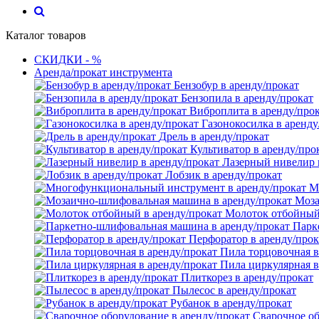
Каталог товаров
СКИДКИ - %
Аренда/прокат инструмента
Бензобур в аренду/прокат
Бензопила в аренду/прокат
Виброплита в аренду/про
Газонокосилка в аренду
Дрель в аренду/прокат
Культиватор в аренду/про
Лазерный нивелир 
Лобзик в аренду/прокат
М
Моза
Молоток отбойный 
Парк
Перфоратор в аренду/прок
Пила торцовочная в
Пила циркулярная в
Плиткорез в аренду/прокат
Пылесос в аренду/прокат
Рубанок в аренду/прокат
Сварочное об