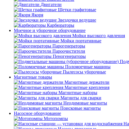
Двигатели
Щетки графитовые
Якоря
Звездочки ведущие
Карбюраторы
Моечное и уборочное оборудование
Мойки высокого давления
Мойки портативные
Парогенераторы
Пароочистители
Пеногенераторы
Подм
Поломоечные машины
Пылесосы уборочные
Магнитные товары
Магнитные держатели
Магнитные крепления
Магнитные наборы
Магниты для сварки
Неодимовые магниты
Поисковые магниты
Насосное оборудование
Мотопомпы
На
Насосы дренажные