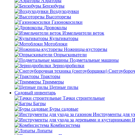
Аэраторы
Бензобуры
Воздуходувки
Высоторезы
Газонокосилки
Дровоколы
Измельчители веток
Культиваторы
Мотоблоки
Ножницы-кусторезы
Опрыскиватели
Подметальные машины
Зернодробилки
Снегоубороч
Тракторы
Триммеры
Цепные пилы
Садовый инвентарь
Тачки строительные
Багры
Буры садовые
Инструменты для ух
И
Комбисистема
Лопаты