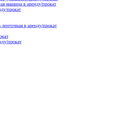
ая машина в аренду/прокат
нду/прокат
енточная в аренду/прокат
окат
нду/прокат