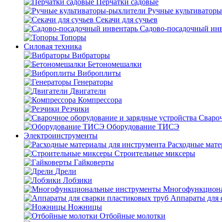
Перчатки садовые
Ручные культиватор
Секачи для сучьев
Садово-посадочный ин
Топоры
Силовая техника
Вибраторы
Бетономешалки
Виброплиты
Генераторы
Двигатели
Компрессора
Резчики
Свароч
Оборудование ТИСЭ
Электроинструменты
Расходные мате
Строительные миксеры
Гайковерты
Дрели
Лобзики
Многофункциона
Аппараты для 
Ножницы
Отбойные молотки