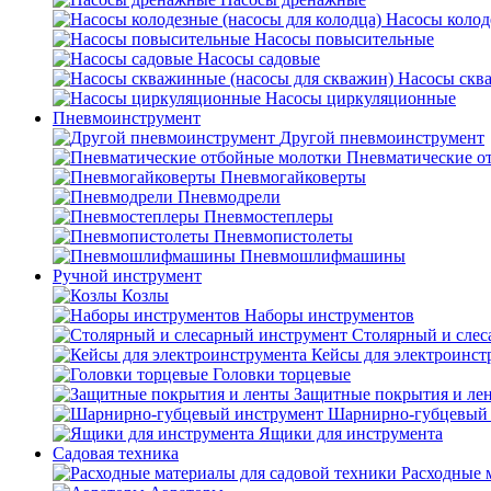
Насосы колод
Насосы повысительные
Насосы садовые
Насосы скв
Насосы циркуляционные
Пневмоинструмент
Другой пневмоинструмент
Пневматические о
Пневмогайковерты
Пневмодрели
Пневмостеплеры
Пневмопистолеты
Пневмошлифмашины
Ручной инструмент
Козлы
Наборы инструментов
Столярный и слес
Кейсы для электроинст
Головки торцевые
Защитные покрытия и ле
Шарнирно-губцевый 
Ящики для инструмента
Садовая техника
Расходные 