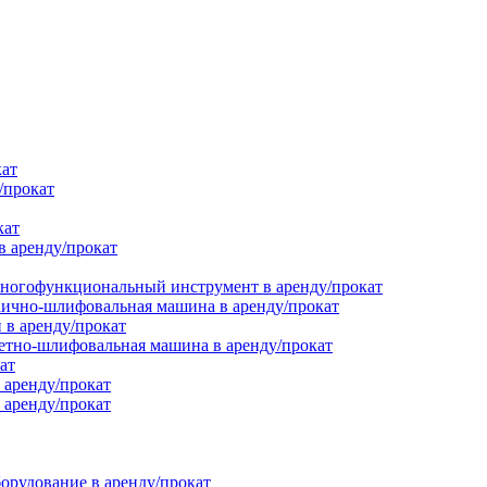
кат
/прокат
кат
в аренду/прокат
ногофункциональный инструмент в аренду/прокат
ично-шлифовальная машина в аренду/прокат
в аренду/прокат
етно-шлифовальная машина в аренду/прокат
ат
 аренду/прокат
 аренду/прокат
орудование в аренду/прокат