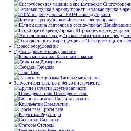
Снегоуборочн
Тепловая пушка в аре
УШМ в аренду/прокат
Фрезер в аренду/прокат
Шлифмашина л
Штроборез в аренду/прокат
Электропила в аренду/пр
Электростанция в аре
Газовое оборудование
Грузоподъемное оборудование
Блоки монтажные
Домкраты
Лебедки
Тали
Тяговые механизмы
Запчасти для электро и бензо инструмента
Другие запчасти
Пилкодержатели
Свечи зажигания
Крыльчатки
Тросы газа
Редуктора
Сальники
Статоры
Выключатели