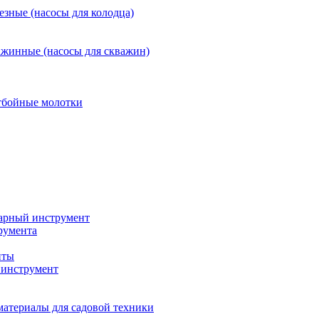
езные (насосы для колодца)
ажинные (насосы для скважин)
тбойные молотки
арный инструмент
румента
нты
инструмент
материалы для садовой техники