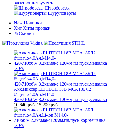
электроинструмента
Штроборезы
Шуруповерты
New
Новинки
Хит
Хиты продаж
%
Скидки
-30%
Акк.миксер ELITECH 18В МСА18БЛ2
б\щет1х4.0Ач,М14,0-
420\710об\м,3.2кг,макс.120мм,пл.пуск,мешалка
10 640
руб.
15 200 руб.
-30%