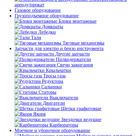
аренду/прокат
Газовое оборудование
Грузоподъемное оборудование
Блоки монтажные
Домкраты
Лебедки
Тали
Тяговые механизмы
Запчасти для электро и бензо инструмента
Другие запчасти
Пилкодержатели
Свечи зажигания
Крыльчатки
Тросы газа
Редуктора
Сальники
Статоры
Выключатели
Двигатели
Щетки графитовые
Якоря
Звездочки ведущие
Карбюраторы
Моечное и уборочное оборудование
Мойки высокого давления