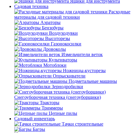
Ящики для инструмента
Садовая техника
Расходные
материалы для садовой техники
Аэраторы
Бензобуры
Воздуходувки
Высоторезы
Газонокосилки
Дровоколы
Измельчители веток
Культиваторы
Мотоблоки
Ножницы-кусторезы
Опрыскиватели
Подметальные машины
Зернодробилки
Снегоуборочная техника (снегоуборщики)
Тракторы
Триммеры
Цепные пилы
Садовый инвентарь
Тачки строительные
Багры