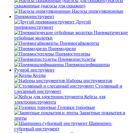
Насосы
скважинные (насосы для скважин)
Насосы циркуляционные
Пневмоинструмент
Другой
пневмоинструмент
Пневматические
отбойные молотки
Пневмогайковерты
Пневмодрели
Пневмостеплеры
Пневмопистолеты
Пневмошлифмашины
Ручной инструмент
Козлы
Наборы инструментов
Столярный и
слесарный инструмент
Кейсы для
электроинструмента
Головки торцевые
Защитные покрытия и
ленты
Шарнирно-
губцевый инструмент