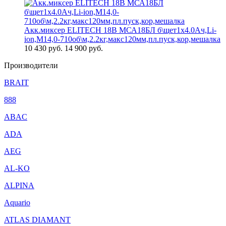
Акк.миксер ELITECH 18В МСА18БЛ б\щет1х4.0Ач,Li-
ion,М14,0-710об\м,2.2кг,макс120мм,пл.пуск,кор,мешалка
10 430
руб.
14 900 руб.
Производители
BRAIT
888
ABAC
ADA
AEG
AL-KO
ALPINA
Aquario
ATLAS DIAMANT