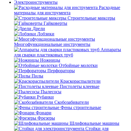
Электроинструменты
Расходные
материалы для инструмента
Строительные миксеры
Гайковерты
Дрели
Лобзики
Многофункциональные инструменты
Аппараты
для сварки пластиковых труб
Ножницы
Отбойные молотки
Перфораторы
Пилы
Краскораспылители
Пистолеты клеевые
Пылесосы
Рубанки
Скобозабиватели
Фены строительные
Фонари
Фрезеры
Шлифовальные машины
Стойки для