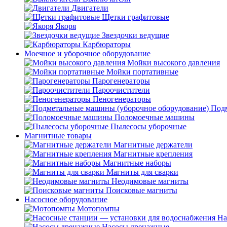
Двигатели
Щетки графитовые
Якоря
Звездочки ведущие
Карбюраторы
Моечное и уборочное оборудование
Мойки высокого давления
Мойки портативные
Парогенераторы
Пароочистители
Пеногенераторы
Подм
Поломоечные машины
Пылесосы уборочные
Магнитные товары
Магнитные держатели
Магнитные крепления
Магнитные наборы
Магниты для сварки
Неодимовые магниты
Поисковые магниты
Насосное оборудование
Мотопомпы
На
Насосы дренажные