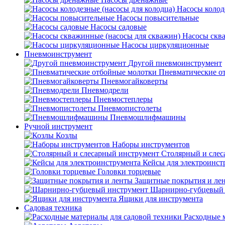
Насосы колод
Насосы повысительные
Насосы садовые
Насосы скв
Насосы циркуляционные
Пневмоинструмент
Другой пневмоинструмент
Пневматические о
Пневмогайковерты
Пневмодрели
Пневмостеплеры
Пневмопистолеты
Пневмошлифмашины
Ручной инструмент
Козлы
Наборы инструментов
Столярный и слес
Кейсы для электроинст
Головки торцевые
Защитные покрытия и ле
Шарнирно-губцевый 
Ящики для инструмента
Садовая техника
Расходные 