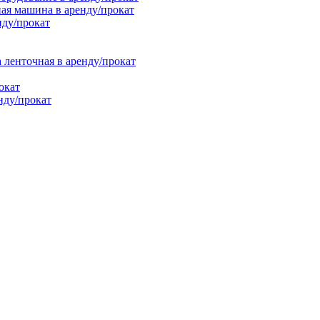
ая машина в аренду/прокат
нду/прокат
енточная в аренду/прокат
окат
нду/прокат