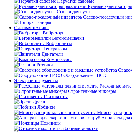
Перчатки садовые
Ручные культиватор
Секачи для сучьев
Садово-посадочный ин
Топоры
Силовая техника
Вибраторы
Бетономешалки
Виброплиты
Генераторы
Двигатели
Компрессора
Резчики
Свароч
Оборудование ТИСЭ
Электроинструменты
Расходные мате
Строительные миксеры
Гайковерты
Дрели
Лобзики
Многофункциона
Аппараты для 
Ножницы
Отбойные молотки