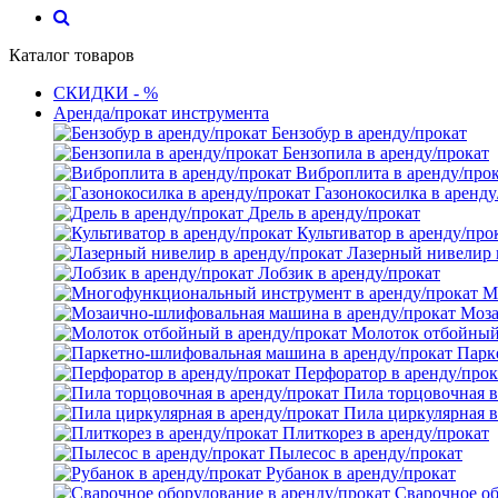
Каталог товаров
СКИДКИ - %
Аренда/прокат инструмента
Бензобур в аренду/прокат
Бензопила в аренду/прокат
Виброплита в аренду/про
Газонокосилка в аренду
Дрель в аренду/прокат
Культиватор в аренду/про
Лазерный нивелир 
Лобзик в аренду/прокат
М
Моза
Молоток отбойный 
Парк
Перфоратор в аренду/прок
Пила торцовочная в
Пила циркулярная в
Плиткорез в аренду/прокат
Пылесос в аренду/прокат
Рубанок в аренду/прокат
Сварочное об