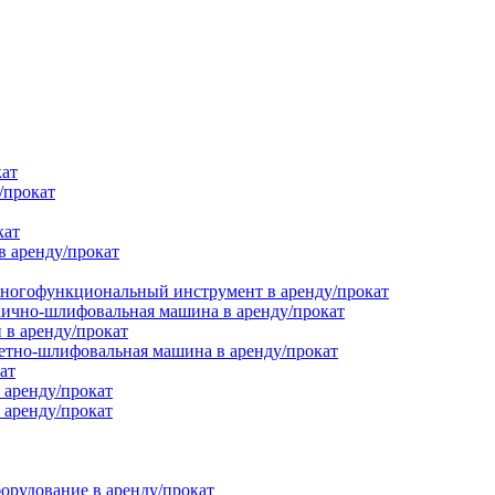
кат
/прокат
кат
в аренду/прокат
ногофункциональный инструмент в аренду/прокат
ично-шлифовальная машина в аренду/прокат
в аренду/прокат
етно-шлифовальная машина в аренду/прокат
ат
 аренду/прокат
 аренду/прокат
орудование в аренду/прокат