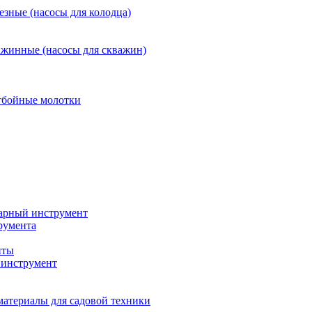
езные (насосы для колодца)
ажинные (насосы для скважин)
тбойные молотки
арный инструмент
румента
нты
инструмент
материалы для садовой техники