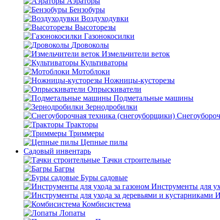
Аэраторы
Бензобуры
Воздуходувки
Высоторезы
Газонокосилки
Дровоколы
Измельчители веток
Культиваторы
Мотоблоки
Ножницы-кусторезы
Опрыскиватели
Подметальные машины
Зернодробилки
Снегоубороч
Тракторы
Триммеры
Цепные пилы
Садовый инвентарь
Тачки строительные
Багры
Буры садовые
Инструменты для ух
И
Комбисистема
Лопаты