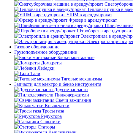
Снегоуборочн
Тепловая пушка в аре
УШМ в аренду/прокат
Фрезер в аренду/прокат
Шлифмашина л
Штроборез в аренду/прокат
Электропила в аренду/пр
Электростанция в аре
Газовое оборудование
Грузоподъемное оборудование
Блоки монтажные
Домкраты
Лебедки
Тали
Тяговые механизмы
Запчасти для электро и бензо инструмента
Другие запчасти
Пилкодержатели
Свечи зажигания
Крыльчатки
Тросы газа
Редуктора
Сальники
Статоры
Выключатели