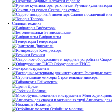
Перчатки садовые
Ручные культиватор
Секачи для сучьев
Садово-посадочный ин
Топоры
Силовая техника
Вибраторы
Бетономешалки
Виброплиты
Генераторы
Двигатели
Компрессора
Резчики
Свароч
Оборудование ТИСЭ
Электроинструменты
Расходные мате
Строительные миксеры
Гайковерты
Дрели
Лобзики
Многофункциона
Аппараты для 
Ножницы
Отбойные молотки