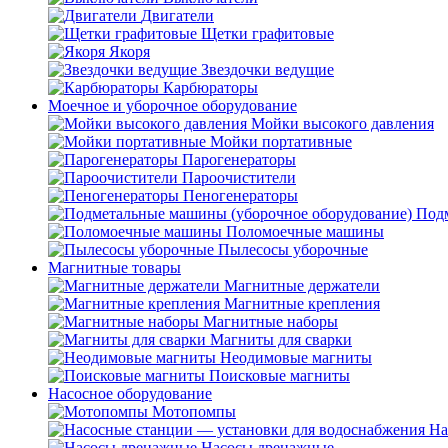
Двигатели
Щетки графитовые
Якоря
Звездочки ведущие
Карбюраторы
Моечное и уборочное оборудование
Мойки высокого давления
Мойки портативные
Парогенераторы
Пароочистители
Пеногенераторы
Подм
Поломоечные машины
Пылесосы уборочные
Магнитные товары
Магнитные держатели
Магнитные крепления
Магнитные наборы
Магниты для сварки
Неодимовые магниты
Поисковые магниты
Насосное оборудование
Мотопомпы
На
Насосы дренажные