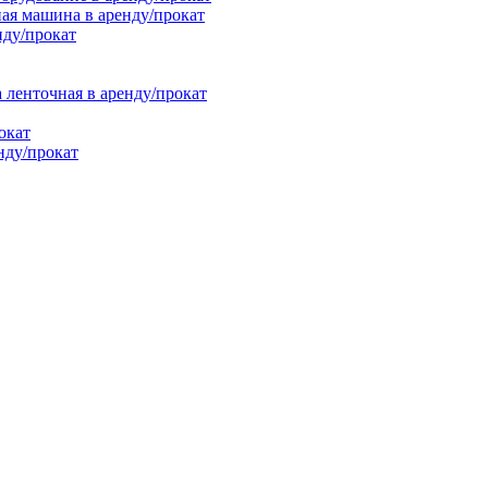
ая машина в аренду/прокат
нду/прокат
енточная в аренду/прокат
окат
нду/прокат