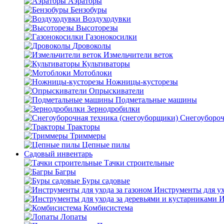
Аэраторы
Бензобуры
Воздуходувки
Высоторезы
Газонокосилки
Дровоколы
Измельчители веток
Культиваторы
Мотоблоки
Ножницы-кусторезы
Опрыскиватели
Подметальные машины
Зернодробилки
Снегоубороч
Тракторы
Триммеры
Цепные пилы
Садовый инвентарь
Тачки строительные
Багры
Буры садовые
Инструменты для ух
И
Комбисистема
Лопаты