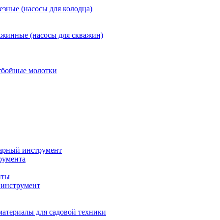
езные (насосы для колодца)
ажинные (насосы для скважин)
тбойные молотки
арный инструмент
румента
нты
инструмент
материалы для садовой техники