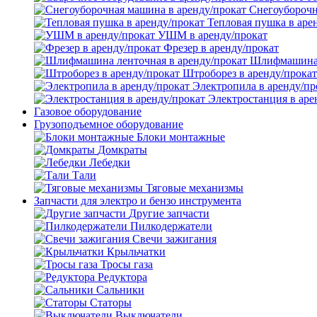
Снегоуборочн
Тепловая пушка в аре
УШМ в аренду/прокат
Фрезер в аренду/прокат
Шлифмашина л
Штроборез в аренду/прокат
Электропила в аренду/пр
Электростанция в аре
Газовое оборудование
Грузоподъемное оборудование
Блоки монтажные
Домкраты
Лебедки
Тали
Тяговые механизмы
Запчасти для электро и бензо инструмента
Другие запчасти
Пилкодержатели
Свечи зажигания
Крыльчатки
Тросы газа
Редуктора
Сальники
Статоры
Выключатели