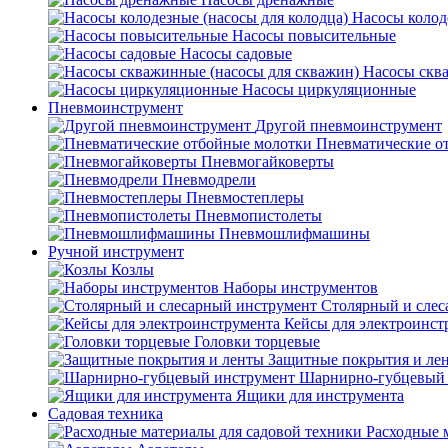
Насосы колод
Насосы повысительные
Насосы садовые
Насосы скв
Насосы циркуляционные
Пневмоинструмент
Другой пневмоинструмент
Пневматические о
Пневмогайковерты
Пневмодрели
Пневмостеплеры
Пневмопистолеты
Пневмошлифмашины
Ручной инструмент
Козлы
Наборы инструментов
Столярный и слес
Кейсы для электроинст
Головки торцевые
Защитные покрытия и ле
Шарнирно-губцевый 
Ящики для инструмента
Садовая техника
Расходные 