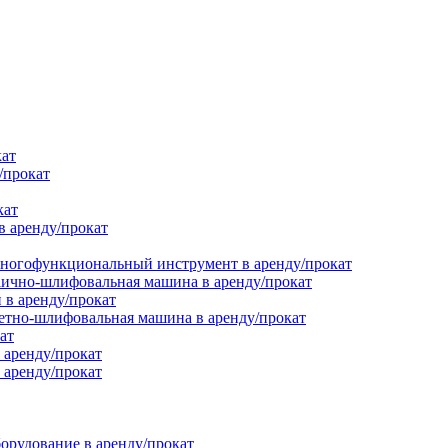
кат
/прокат
кат
в аренду/прокат
ногофункциональный инструмент в аренду/прокат
ично-шлифовальная машина в аренду/прокат
в аренду/прокат
етно-шлифовальная машина в аренду/прокат
ат
 аренду/прокат
 аренду/прокат
орудование в аренду/прокат