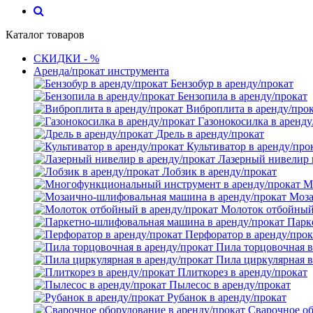
Каталог товаров
СКИДКИ - %
Аренда/прокат инструмента
Бензобур в аренду/прокат
Бензопила в аренду/прокат
Виброплита в аренду/про
Газонокосилка в аренду
Дрель в аренду/прокат
Культиватор в аренду/про
Лазерный нивелир 
Лобзик в аренду/прокат
М
Моза
Молоток отбойный 
Парк
Перфоратор в аренду/прок
Пила торцовочная в
Пила циркулярная в
Плиткорез в аренду/прокат
Пылесос в аренду/прокат
Рубанок в аренду/прокат
Сварочное об