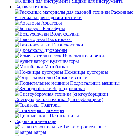
Ящики для инструмента
Садовая техника
Расходные
материалы для садовой техники
Аэраторы
Бензобуры
Воздуходувки
Высоторезы
Газонокосилки
Дровоколы
Измельчители веток
Культиваторы
Мотоблоки
Ножницы-кусторезы
Опрыскиватели
Подметальные машины
Зернодробилки
Снегоуборочная техника (снегоуборщики)
Тракторы
Триммеры
Цепные пилы
Садовый инвентарь
Тачки строительные
Багры