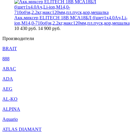
Акк.миксер ELITECH 18В МСА18БЛ б\щет1х4.0Ач,Li-
ion,М14,0-710об\м,2.2кг,макс120мм,пл.пуск,кор,мешалка
10 430
руб.
14 900 руб.
Производители
BRAIT
888
ABAC
ADA
AEG
AL-KO
ALPINA
Aquario
ATLAS DIAMANT