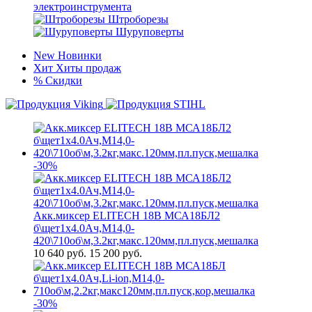
электроинструмента
Штроборезы
Шуруповерты
New
Новинки
Хит
Хиты продаж
%
Скидки
-30%
Акк.миксер ELITECH 18В МСА18БЛ2
б\щет1х4.0Ач,М14,0-
420\710об\м,3.2кг,макс.120мм,пл.пуск,мешалка
10 640
руб.
15 200 руб.
-30%