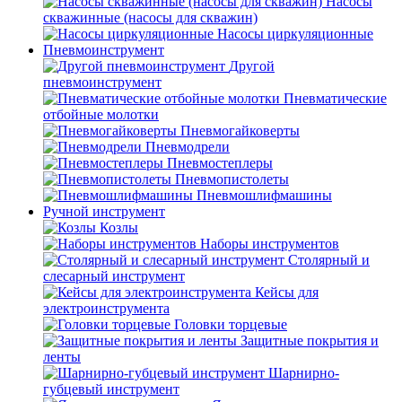
Насосы
скважинные (насосы для скважин)
Насосы циркуляционные
Пневмоинструмент
Другой
пневмоинструмент
Пневматические
отбойные молотки
Пневмогайковерты
Пневмодрели
Пневмостеплеры
Пневмопистолеты
Пневмошлифмашины
Ручной инструмент
Козлы
Наборы инструментов
Столярный и
слесарный инструмент
Кейсы для
электроинструмента
Головки торцевые
Защитные покрытия и
ленты
Шарнирно-
губцевый инструмент