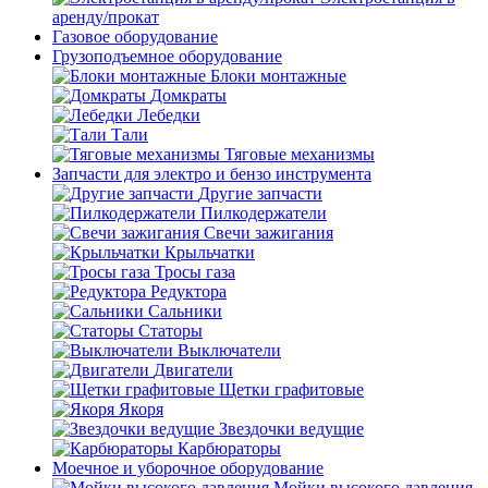
аренду/прокат
Газовое оборудование
Грузоподъемное оборудование
Блоки монтажные
Домкраты
Лебедки
Тали
Тяговые механизмы
Запчасти для электро и бензо инструмента
Другие запчасти
Пилкодержатели
Свечи зажигания
Крыльчатки
Тросы газа
Редуктора
Сальники
Статоры
Выключатели
Двигатели
Щетки графитовые
Якоря
Звездочки ведущие
Карбюраторы
Моечное и уборочное оборудование
Мойки высокого давления