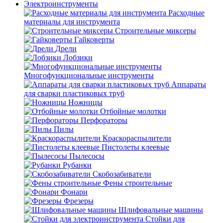
Электроинструменты
Расходные
материалы для инструмента
Строительные миксеры
Гайковерты
Дрели
Лобзики
Многофункциональные инструменты
Аппараты
для сварки пластиковых труб
Ножницы
Отбойные молотки
Перфораторы
Пилы
Краскораспылители
Пистолеты клеевые
Пылесосы
Рубанки
Скобозабиватели
Фены строительные
Фонари
Фрезеры
Шлифовальные машины
Стойки для