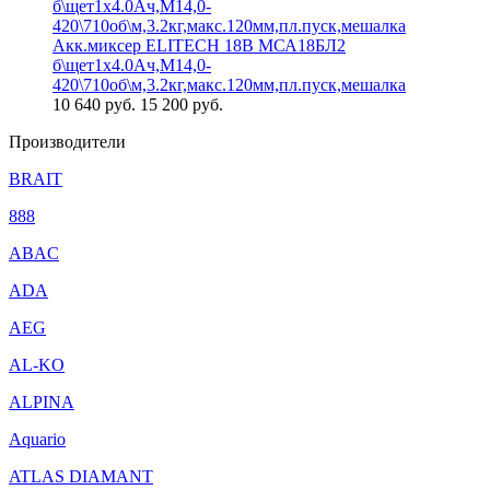
Акк.миксер ELITECH 18В МСА18БЛ2
б\щет1х4.0Ач,М14,0-
420\710об\м,3.2кг,макс.120мм,пл.пуск,мешалка
10 640
руб.
15 200 руб.
Производители
BRAIT
888
ABAC
ADA
AEG
AL-KO
ALPINA
Aquario
ATLAS DIAMANT