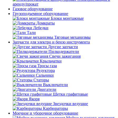
аренду/прокат
Газовое оборудование
Грузоподъемное оборудование
Блоки монтажные
Домкраты
Лебедки
Тали
Тяговые механизмы
Запчасти для электро и бензо инструмента
Другие запчасти
Пилкодержатели
Свечи зажигания
Крыльчатки
Тросы газа
Редуктора
Сальники
Статоры
Выключатели
Двигатели
Щетки графитовые
Якоря
Звездочки ведущие
Карбюраторы
Моечное и уборочное оборудование
Мойки высокого давления