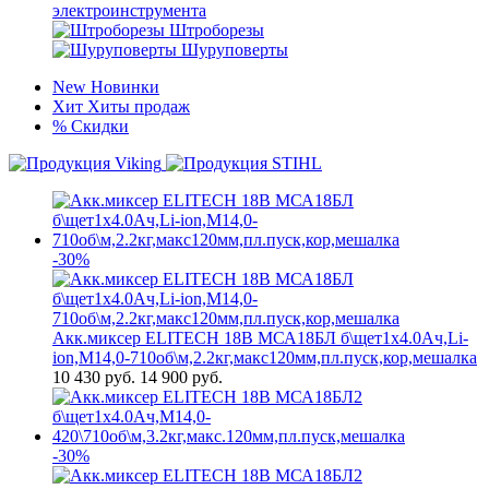
электроинструмента
Штроборезы
Шуруповерты
New
Новинки
Хит
Хиты продаж
%
Скидки
-30%
Акк.миксер ELITECH 18В МСА18БЛ б\щет1х4.0Ач,Li-
ion,М14,0-710об\м,2.2кг,макс120мм,пл.пуск,кор,мешалка
10 430
руб.
14 900 руб.
-30%