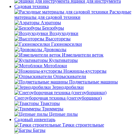
Ящики для инструмента
Садовая техника
Расходные
материалы для садовой техники
Аэраторы
Бензобуры
Воздуходувки
Высоторезы
Газонокосилки
Дровоколы
Измельчители веток
Культиваторы
Мотоблоки
Ножницы-кусторезы
Опрыскиватели
Подметальные машины
Зернодробилки
Снегоуборочная техника (снегоуборщики)
Тракторы
Триммеры
Цепные пилы
Садовый инвентарь
Тачки строительные
Багры