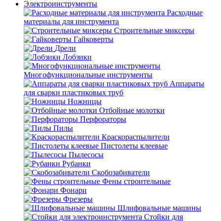
Электроинструменты
Расходные
материалы для инструмента
Строительные миксеры
Гайковерты
Дрели
Лобзики
Многофункциональные инструменты
Аппараты
для сварки пластиковых труб
Ножницы
Отбойные молотки
Перфораторы
Пилы
Краскораспылители
Пистолеты клеевые
Пылесосы
Рубанки
Скобозабиватели
Фены строительные
Фонари
Фрезеры
Шлифовальные машины
Стойки для