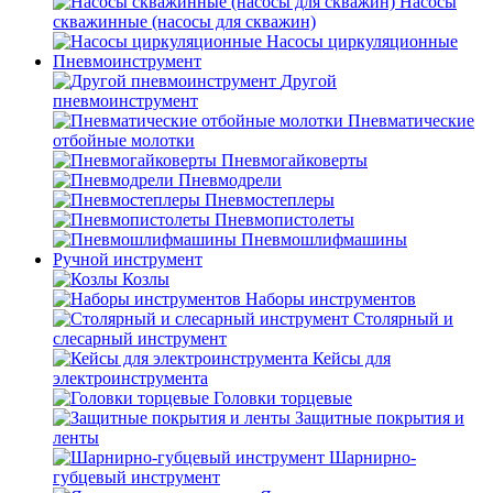
Насосы
скважинные (насосы для скважин)
Насосы циркуляционные
Пневмоинструмент
Другой
пневмоинструмент
Пневматические
отбойные молотки
Пневмогайковерты
Пневмодрели
Пневмостеплеры
Пневмопистолеты
Пневмошлифмашины
Ручной инструмент
Козлы
Наборы инструментов
Столярный и
слесарный инструмент
Кейсы для
электроинструмента
Головки торцевые
Защитные покрытия и
ленты
Шарнирно-
губцевый инструмент