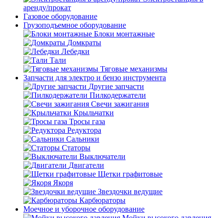
аренду/прокат
Газовое оборудование
Грузоподъемное оборудование
Блоки монтажные
Домкраты
Лебедки
Тали
Тяговые механизмы
Запчасти для электро и бензо инструмента
Другие запчасти
Пилкодержатели
Свечи зажигания
Крыльчатки
Тросы газа
Редуктора
Сальники
Статоры
Выключатели
Двигатели
Щетки графитовые
Якоря
Звездочки ведущие
Карбюраторы
Моечное и уборочное оборудование
Мойки высокого давления