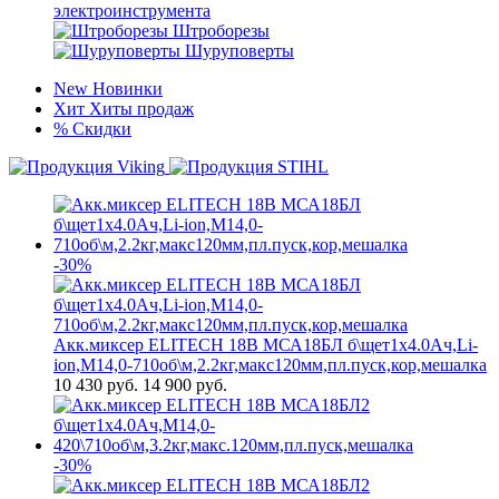
электроинструмента
Штроборезы
Шуруповерты
New
Новинки
Хит
Хиты продаж
%
Скидки
-30%
Акк.миксер ELITECH 18В МСА18БЛ б\щет1х4.0Ач,Li-
ion,М14,0-710об\м,2.2кг,макс120мм,пл.пуск,кор,мешалка
10 430
руб.
14 900 руб.
-30%