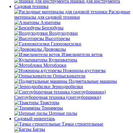
Ящики для инструмента
Садовая техника
Расходные
материалы для садовой техники
Аэраторы
Бензобуры
Воздуходувки
Высоторезы
Газонокосилки
Дровоколы
Измельчители веток
Культиваторы
Мотоблоки
Ножницы-кусторезы
Опрыскиватели
Подметальные машины
Зернодробилки
Снегоуборочная техника (снегоуборщики)
Тракторы
Триммеры
Цепные пилы
Садовый инвентарь
Тачки строительные
Багры