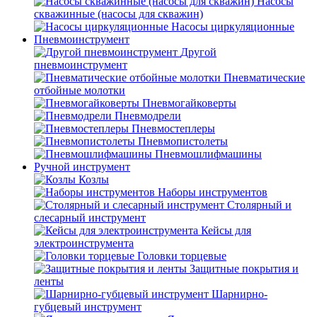
Насосы
скважинные (насосы для скважин)
Насосы циркуляционные
Пневмоинструмент
Другой
пневмоинструмент
Пневматические
отбойные молотки
Пневмогайковерты
Пневмодрели
Пневмостеплеры
Пневмопистолеты
Пневмошлифмашины
Ручной инструмент
Козлы
Наборы инструментов
Столярный и
слесарный инструмент
Кейсы для
электроинструмента
Головки торцевые
Защитные покрытия и
ленты
Шарнирно-
губцевый инструмент