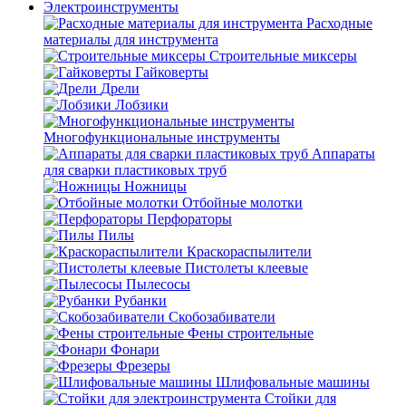
Электроинструменты
Расходные
материалы для инструмента
Строительные миксеры
Гайковерты
Дрели
Лобзики
Многофункциональные инструменты
Аппараты
для сварки пластиковых труб
Ножницы
Отбойные молотки
Перфораторы
Пилы
Краскораспылители
Пистолеты клеевые
Пылесосы
Рубанки
Скобозабиватели
Фены строительные
Фонари
Фрезеры
Шлифовальные машины
Стойки для