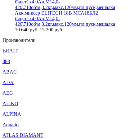
Акк.миксер ELITECH 18В МСА18БЛ2
б\щет1х4.0Ач,М14,0-
420\710об\м,3.2кг,макс.120мм,пл.пуск,мешалка
10 640
руб.
15 200 руб.
Производители
BRAIT
888
ABAC
ADA
AEG
AL-KO
ALPINA
Aquario
ATLAS DIAMANT