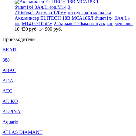
Акк.миксер ELITECH 18В МСА18БЛ б\щет1х4.0Ач,Li-
ion,М14,0-710об\м,2.2кг,макс120мм,пл.пуск,кор,мешалка
10 430
руб.
14 900 руб.
Производители
BRAIT
888
ABAC
ADA
AEG
AL-KO
ALPINA
Aquario
ATLAS DIAMANT