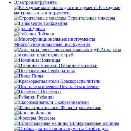
Электроинструменты
Расходные
материалы для инструмента
Строительные миксеры
Гайковерты
Дрели
Лобзики
Многофункциональные инструменты
Аппараты
для сварки пластиковых труб
Ножницы
Отбойные молотки
Перфораторы
Пилы
Краскораспылители
Пистолеты клеевые
Пылесосы
Рубанки
Скобозабиватели
Фены строительные
Фонари
Фрезеры
Шлифовальные машины
Стойки для