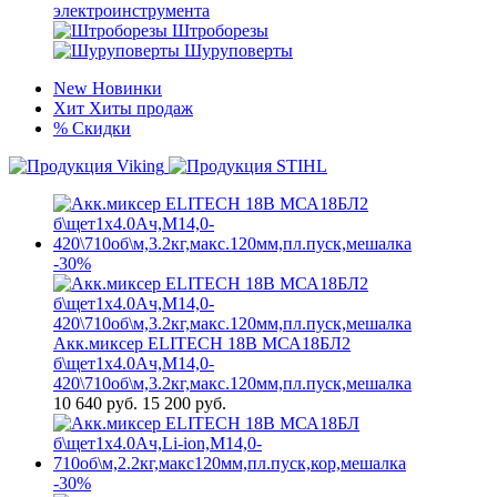
электроинструмента
Штроборезы
Шуруповерты
New
Новинки
Хит
Хиты продаж
%
Скидки
-30%
Акк.миксер ELITECH 18В МСА18БЛ2
б\щет1х4.0Ач,М14,0-
420\710об\м,3.2кг,макс.120мм,пл.пуск,мешалка
10 640
руб.
15 200 руб.
-30%