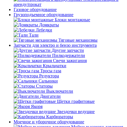
аренду/прокат
Газовое оборудование
Грузоподъемное оборудование
Блоки монтажные
Домкраты
Лебедки
Тали
Тяговые механизмы
Запчасти для электро и бензо инструмента
Другие запчасти
Пилкодержатели
Свечи зажигания
Крыльчатки
Тросы газа
Редуктора
Сальники
Статоры
Выключатели
Двигатели
Щетки графитовые
Якоря
Звездочки ведущие
Карбюраторы
Моечное и уборочное оборудование
Мойки высокого давления