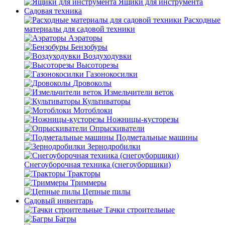
Ящики для инструмента
Садовая техника
Расходные
материалы для садовой техники
Аэраторы
Бензобуры
Воздуходувки
Высоторезы
Газонокосилки
Дровоколы
Измельчители веток
Культиваторы
Мотоблоки
Ножницы-кусторезы
Опрыскиватели
Подметальные машины
Зернодробилки
Снегоуборочная техника (снегоуборщики)
Тракторы
Триммеры
Цепные пилы
Садовый инвентарь
Тачки строительные
Багры