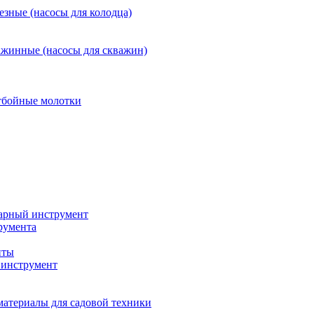
езные (насосы для колодца)
ажинные (насосы для скважин)
тбойные молотки
арный инструмент
румента
нты
инструмент
материалы для садовой техники