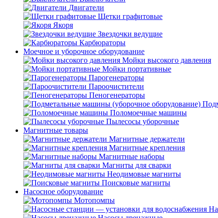
Двигатели
Щетки графитовые
Якоря
Звездочки ведущие
Карбюраторы
Моечное и уборочное оборудование
Мойки высокого давления
Мойки портативные
Парогенераторы
Пароочистители
Пеногенераторы
Подм
Поломоечные машины
Пылесосы уборочные
Магнитные товары
Магнитные держатели
Магнитные крепления
Магнитные наборы
Магниты для сварки
Неодимовые магниты
Поисковые магниты
Насосное оборудование
Мотопомпы
На
Насосы дренажные