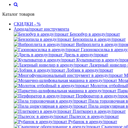
Каталог товаров
СКИДКИ - %
Аренда/прокат инструмента
Бензобур в аренду/прокат
Бензопила в аренду/прокат
Виброплита в аренду/про
Газонокосилка в аренду
Дрель в аренду/прокат
Культиватор в аренду/про
Лазерный нивелир 
Лобзик в аренду/прокат
М
Моза
Молоток отбойный 
Парк
Перфоратор в аренду/прок
Пила торцовочная в
Пила циркулярная в
Плиткорез в аренду/прокат
Пылесос в аренду/прокат
Рубанок в аренду/прокат
Сварочное об