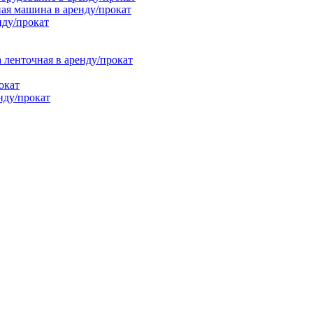
ая машина в аренду/прокат
нду/прокат
енточная в аренду/прокат
окат
нду/прокат