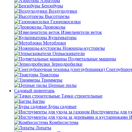
Аэраторы
Бензобуры
Воздуходувки
Высоторезы
Газонокосилки
Дровоколы
Измельчители веток
Культиваторы
Мотоблоки
Ножницы-кусторезы
Опрыскиватели
Подметальные машины
Зернодробилки
Снегоубороч
Тракторы
Триммеры
Цепные пилы
Садовый инвентарь
Тачки строительные
Багры
Буры садовые
Инструменты для ух
И
Комбисистема
Лопаты