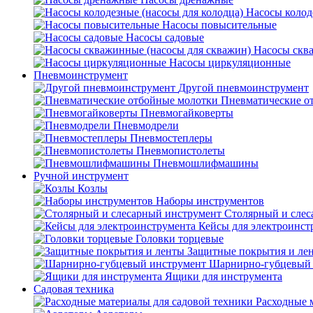
Насосы колод
Насосы повысительные
Насосы садовые
Насосы скв
Насосы циркуляционные
Пневмоинструмент
Другой пневмоинструмент
Пневматические о
Пневмогайковерты
Пневмодрели
Пневмостеплеры
Пневмопистолеты
Пневмошлифмашины
Ручной инструмент
Козлы
Наборы инструментов
Столярный и слес
Кейсы для электроинст
Головки торцевые
Защитные покрытия и ле
Шарнирно-губцевый 
Ящики для инструмента
Садовая техника
Расходные 