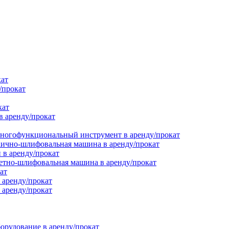
кат
/прокат
кат
в аренду/прокат
ногофункциональный инструмент в аренду/прокат
ично-шлифовальная машина в аренду/прокат
в аренду/прокат
етно-шлифовальная машина в аренду/прокат
ат
 аренду/прокат
 аренду/прокат
орудование в аренду/прокат