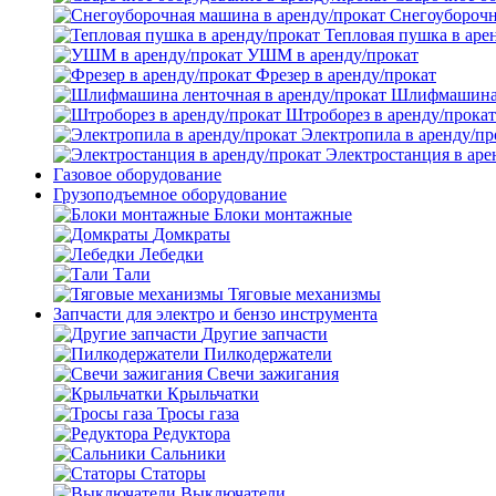
Снегоуборочн
Тепловая пушка в аре
УШМ в аренду/прокат
Фрезер в аренду/прокат
Шлифмашина л
Штроборез в аренду/прокат
Электропила в аренду/пр
Электростанция в аре
Газовое оборудование
Грузоподъемное оборудование
Блоки монтажные
Домкраты
Лебедки
Тали
Тяговые механизмы
Запчасти для электро и бензо инструмента
Другие запчасти
Пилкодержатели
Свечи зажигания
Крыльчатки
Тросы газа
Редуктора
Сальники
Статоры
Выключатели