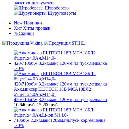
электроинструмента
Штроборезы
Шуруповерты
New
Новинки
Хит
Хиты продаж
%
Скидки
-30%
Акк.миксер ELITECH 18В МСА18БЛ2
б\щет1х4.0Ач,М14,0-
420\710об\м,3.2кг,макс.120мм,пл.пуск,мешалка
10 640
руб.
15 200 руб.
-30%