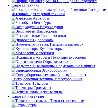
Ящики для инструмента
Садовая техника
Расходные
материалы для садовой техники
Аэраторы
Бензобуры
Воздуходувки
Высоторезы
Газонокосилки
Дровоколы
Измельчители веток
Культиваторы
Мотоблоки
Ножницы-кусторезы
Опрыскиватели
Подметальные машины
Зернодробилки
Снегоуборочная техника (снегоуборщики)
Тракторы
Триммеры
Цепные пилы
Садовый инвентарь
Тачки строительные
Багры