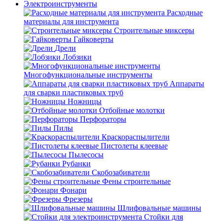
Электроинструменты
Расходные
материалы для инструмента
Строительные миксеры
Гайковерты
Дрели
Лобзики
Многофункциональные инструменты
Аппараты
для сварки пластиковых труб
Ножницы
Отбойные молотки
Перфораторы
Пилы
Краскораспылители
Пистолеты клеевые
Пылесосы
Рубанки
Скобозабиватели
Фены строительные
Фонари
Фрезеры
Шлифовальные машины
Стойки для