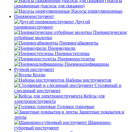
Насосы
скважинные (насосы для скважин)
Насосы циркуляционные
Пневмоинструмент
Другой
пневмоинструмент
Пневматические
отбойные молотки
Пневмогайковерты
Пневмодрели
Пневмостеплеры
Пневмопистолеты
Пневмошлифмашины
Ручной инструмент
Козлы
Наборы инструментов
Столярный и
слесарный инструмент
Кейсы для
электроинструмента
Головки торцевые
Защитные покрытия и
ленты
Шарнирно-
губцевый инструмент