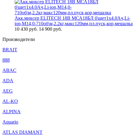
Акк.миксер ELITECH 18В МСА18БЛ б\щет1х4.0Ач,Li-
ion,М14,0-710об\м,2.2кг,макс120мм,пл.пуск,кор,мешалка
10 430
руб.
14 900 руб.
Производители
BRAIT
888
ABAC
ADA
AEG
AL-KO
ALPINA
Aquario
ATLAS DIAMANT