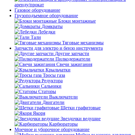
аренду/прокат
Газовое оборудование
Грузоподъемное оборудование
Блоки монтажные
Домкраты
Лебедки
Тали
Тяговые механизмы
Запчасти для электро и бензо инструмента
Другие запчасти
Пилкодержатели
Свечи зажигания
Крыльчатки
Тросы газа
Редуктора
Сальники
Статоры
Выключатели
Двигатели
Щетки графитовые
Якоря
Звездочки ведущие
Карбюраторы
Моечное и уборочное оборудование
Мойки высокого давления