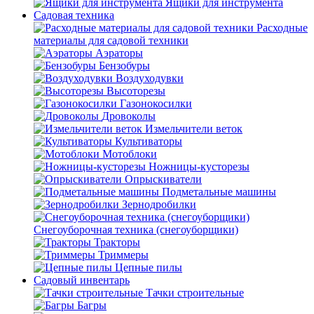
Ящики для инструмента
Садовая техника
Расходные
материалы для садовой техники
Аэраторы
Бензобуры
Воздуходувки
Высоторезы
Газонокосилки
Дровоколы
Измельчители веток
Культиваторы
Мотоблоки
Ножницы-кусторезы
Опрыскиватели
Подметальные машины
Зернодробилки
Снегоуборочная техника (снегоуборщики)
Тракторы
Триммеры
Цепные пилы
Садовый инвентарь
Тачки строительные
Багры