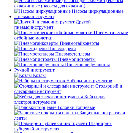
Насосы
скважинные (насосы для скважин)
Насосы циркуляционные
Пневмоинструмент
Другой
пневмоинструмент
Пневматические
отбойные молотки
Пневмогайковерты
Пневмодрели
Пневмостеплеры
Пневмопистолеты
Пневмошлифмашины
Ручной инструмент
Козлы
Наборы инструментов
Столярный и
слесарный инструмент
Кейсы для
электроинструмента
Головки торцевые
Защитные покрытия и
ленты
Шарнирно-
губцевый инструмент