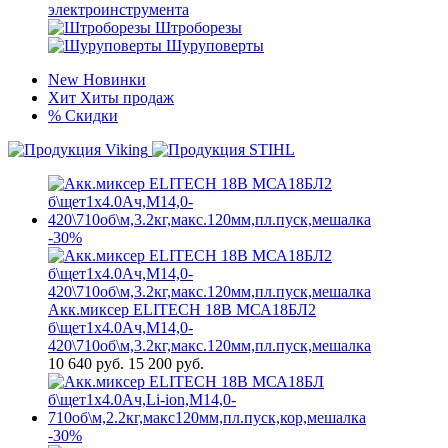
электроинструмента
Штроборезы
Шуруповерты
New
Новинки
Хит
Хиты продаж
%
Скидки
-30%
Акк.миксер ELITECH 18В МСА18БЛ2
б\щет1х4.0Ач,М14,0-
420\710об\м,3.2кг,макс.120мм,пл.пуск,мешалка
10 640
руб.
15 200 руб.
-30%