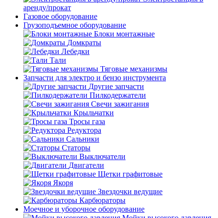
аренду/прокат
Газовое оборудование
Грузоподъемное оборудование
Блоки монтажные
Домкраты
Лебедки
Тали
Тяговые механизмы
Запчасти для электро и бензо инструмента
Другие запчасти
Пилкодержатели
Свечи зажигания
Крыльчатки
Тросы газа
Редуктора
Сальники
Статоры
Выключатели
Двигатели
Щетки графитовые
Якоря
Звездочки ведущие
Карбюраторы
Моечное и уборочное оборудование
Мойки высокого давления