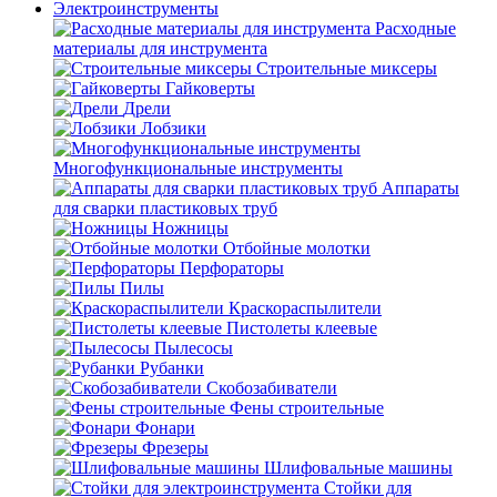
Электроинструменты
Расходные
материалы для инструмента
Строительные миксеры
Гайковерты
Дрели
Лобзики
Многофункциональные инструменты
Аппараты
для сварки пластиковых труб
Ножницы
Отбойные молотки
Перфораторы
Пилы
Краскораспылители
Пистолеты клеевые
Пылесосы
Рубанки
Скобозабиватели
Фены строительные
Фонари
Фрезеры
Шлифовальные машины
Стойки для