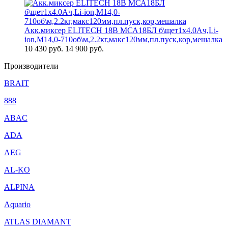
Акк.миксер ELITECH 18В МСА18БЛ б\щет1х4.0Ач,Li-
ion,М14,0-710об\м,2.2кг,макс120мм,пл.пуск,кор,мешалка
10 430
руб.
14 900 руб.
Производители
BRAIT
888
ABAC
ADA
AEG
AL-KO
ALPINA
Aquario
ATLAS DIAMANT