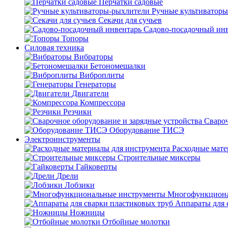
Перчатки садовые
Ручные культиватор
Секачи для сучьев
Садово-посадочный ин
Топоры
Силовая техника
Вибраторы
Бетономешалки
Виброплиты
Генераторы
Двигатели
Компрессора
Резчики
Свароч
Оборудование ТИСЭ
Электроинструменты
Расходные мате
Строительные миксеры
Гайковерты
Дрели
Лобзики
Многофункциона
Аппараты для 
Ножницы
Отбойные молотки