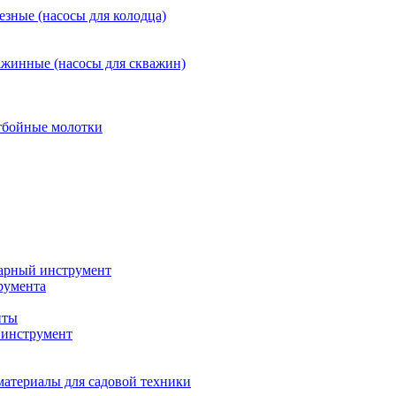
езные (насосы для колодца)
ажинные (насосы для скважин)
тбойные молотки
арный инструмент
румента
нты
инструмент
материалы для садовой техники