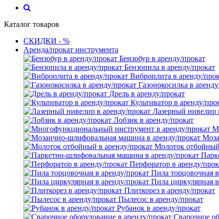
Каталог товаров
СКИДКИ - %
Аренда/прокат инструмента
Бензобур в аренду/прокат
Бензопила в аренду/прокат
Виброплита в аренду/про
Газонокосилка в аренду
Дрель в аренду/прокат
Культиватор в аренду/про
Лазерный нивелир 
Лобзик в аренду/прокат
М
Моза
Молоток отбойный 
Парк
Перфоратор в аренду/прок
Пила торцовочная в
Пила циркулярная в
Плиткорез в аренду/прокат
Пылесос в аренду/прокат
Рубанок в аренду/прокат
Сварочное об