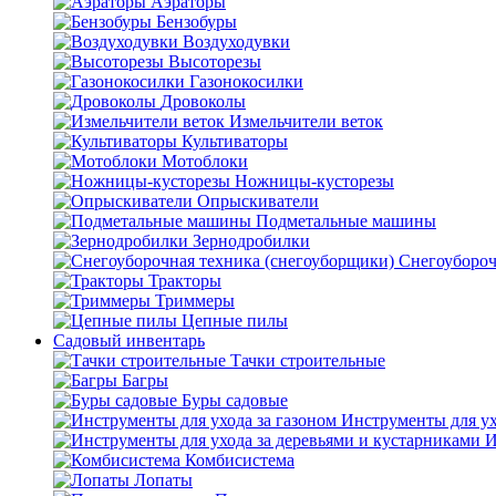
Аэраторы
Бензобуры
Воздуходувки
Высоторезы
Газонокосилки
Дровоколы
Измельчители веток
Культиваторы
Мотоблоки
Ножницы-кусторезы
Опрыскиватели
Подметальные машины
Зернодробилки
Снегоубороч
Тракторы
Триммеры
Цепные пилы
Садовый инвентарь
Тачки строительные
Багры
Буры садовые
Инструменты для ух
И
Комбисистема
Лопаты