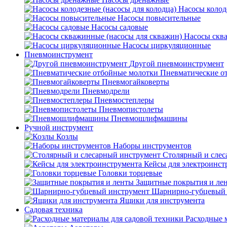
Насосы колод
Насосы повысительные
Насосы садовые
Насосы скв
Насосы циркуляционные
Пневмоинструмент
Другой пневмоинструмент
Пневматические о
Пневмогайковерты
Пневмодрели
Пневмостеплеры
Пневмопистолеты
Пневмошлифмашины
Ручной инструмент
Козлы
Наборы инструментов
Столярный и слес
Кейсы для электроинст
Головки торцевые
Защитные покрытия и ле
Шарнирно-губцевый 
Ящики для инструмента
Садовая техника
Расходные 