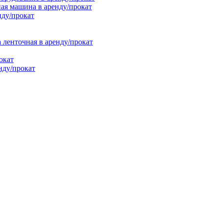
ая машина в аренду/прокат
нду/прокат
енточная в аренду/прокат
окат
нду/прокат