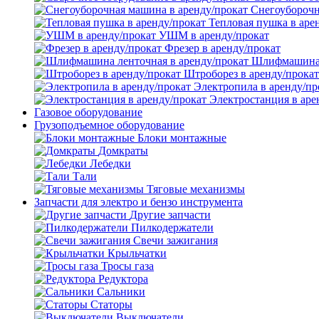
Снегоуборочн
Тепловая пушка в аре
УШМ в аренду/прокат
Фрезер в аренду/прокат
Шлифмашина л
Штроборез в аренду/прокат
Электропила в аренду/пр
Электростанция в аре
Газовое оборудование
Грузоподъемное оборудование
Блоки монтажные
Домкраты
Лебедки
Тали
Тяговые механизмы
Запчасти для электро и бензо инструмента
Другие запчасти
Пилкодержатели
Свечи зажигания
Крыльчатки
Тросы газа
Редуктора
Сальники
Статоры
Выключатели