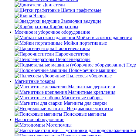
Двигатели
Щетки графитовые
Якоря
Звездочки ведущие
Карбюраторы
Моечное и уборочное оборудование
Мойки высокого давления
Мойки портативные
Парогенераторы
Пароочистители
Пеногенераторы
Подм
Поломоечные машины
Пылесосы уборочные
Магнитные товары
Магнитные держатели
Магнитные крепления
Магнитные наборы
Магниты для сварки
Неодимовые магниты
Поисковые магниты
Насосное оборудование
Мотопомпы
На
Насосы дренажные