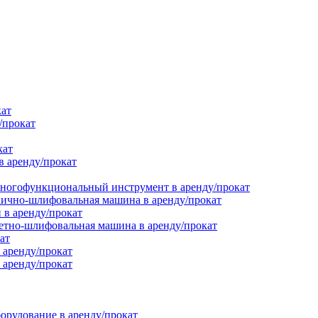
кат
/прокат
кат
в аренду/прокат
ногофункциональный инструмент в аренду/прокат
ично-шлифовальная машина в аренду/прокат
в аренду/прокат
етно-шлифовальная машина в аренду/прокат
ат
 аренду/прокат
 аренду/прокат
орудование в аренду/прокат