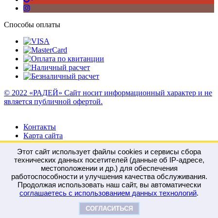
Способы оплаты
© 2022 «РАДЕЙ» Сайт носит информационный характер и не
является публичной офертой.
Контакты
Карта сайта
Этот сайт использует файлы cookies и сервисы сбора
технических данных посетителей (данные об IP-адресе,
местоположении и др.) для обеспечения
работоспособности и улучшения качества обслуживания.
Войти
Регистрация
Продолжая использовать наш сайт, вы автоматически
Сравнение
0
соглашаетесь с использованием данных технологий
.
Отложенные
0
Моя корзина
0
0
руб.
СОГЛАСИТЬСЯ
Оформить