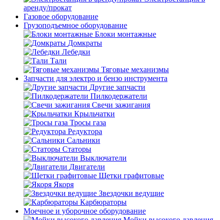
аренду/прокат
Газовое оборудование
Грузоподъемное оборудование
Блоки монтажные
Домкраты
Лебедки
Тали
Тяговые механизмы
Запчасти для электро и бензо инструмента
Другие запчасти
Пилкодержатели
Свечи зажигания
Крыльчатки
Тросы газа
Редуктора
Сальники
Статоры
Выключатели
Двигатели
Щетки графитовые
Якоря
Звездочки ведущие
Карбюраторы
Моечное и уборочное оборудование
Мойки высокого давления