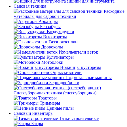
Ящики для инструмента
Садовая техника
Расходные
материалы для садовой техники
Аэраторы
Бензобуры
Воздуходувки
Высоторезы
Газонокосилки
Дровоколы
Измельчители веток
Культиваторы
Мотоблоки
Ножницы-кусторезы
Опрыскиватели
Подметальные машины
Зернодробилки
Снегоуборочная техника (снегоуборщики)
Тракторы
Триммеры
Цепные пилы
Садовый инвентарь
Тачки строительные
Багры