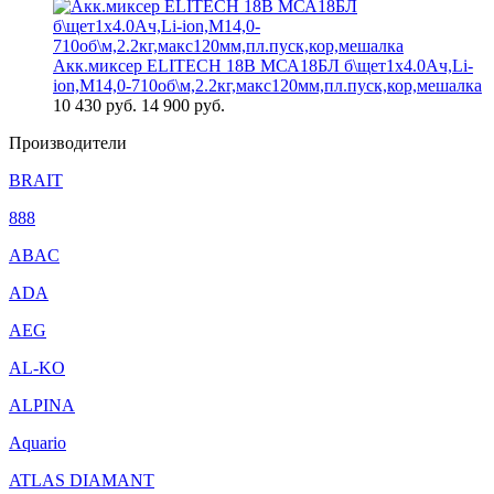
Акк.миксер ELITECH 18В МСА18БЛ б\щет1х4.0Ач,Li-
ion,М14,0-710об\м,2.2кг,макс120мм,пл.пуск,кор,мешалка
10 430
руб.
14 900 руб.
Производители
BRAIT
888
ABAC
ADA
AEG
AL-KO
ALPINA
Aquario
ATLAS DIAMANT