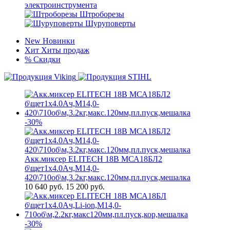
электроинструмента
Штроборезы
Шуруповерты
New
Новинки
Хит
Хиты продаж
%
Скидки
-30%
Акк.миксер ELITECH 18В МСА18БЛ2
б\щет1х4.0Ач,М14,0-
420\710об\м,3.2кг,макс.120мм,пл.пуск,мешалка
10 640
руб.
15 200 руб.
-30%