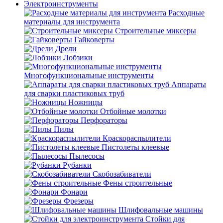
Электроинструменты
Расходные
материалы для инструмента
Строительные миксеры
Гайковерты
Дрели
Лобзики
Многофункциональные инструменты
Аппараты
для сварки пластиковых труб
Ножницы
Отбойные молотки
Перфораторы
Пилы
Краскораспылители
Пистолеты клеевые
Пылесосы
Рубанки
Скобозабиватели
Фены строительные
Фонари
Фрезеры
Шлифовальные машины
Стойки для