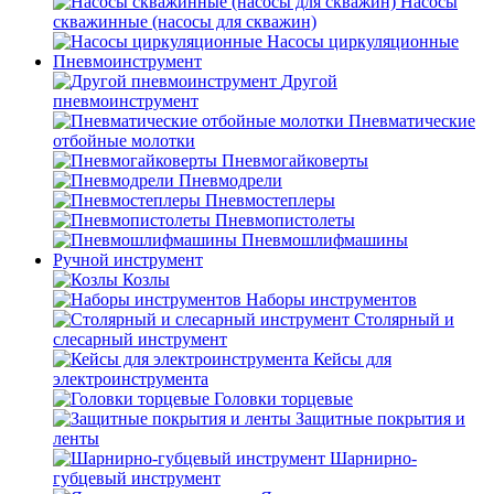
Насосы
скважинные (насосы для скважин)
Насосы циркуляционные
Пневмоинструмент
Другой
пневмоинструмент
Пневматические
отбойные молотки
Пневмогайковерты
Пневмодрели
Пневмостеплеры
Пневмопистолеты
Пневмошлифмашины
Ручной инструмент
Козлы
Наборы инструментов
Столярный и
слесарный инструмент
Кейсы для
электроинструмента
Головки торцевые
Защитные покрытия и
ленты
Шарнирно-
губцевый инструмент