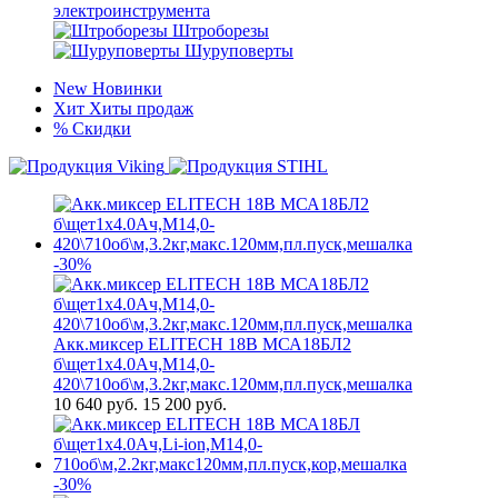
электроинструмента
Штроборезы
Шуруповерты
New
Новинки
Хит
Хиты продаж
%
Скидки
-30%
Акк.миксер ELITECH 18В МСА18БЛ2
б\щет1х4.0Ач,М14,0-
420\710об\м,3.2кг,макс.120мм,пл.пуск,мешалка
10 640
руб.
15 200 руб.
-30%