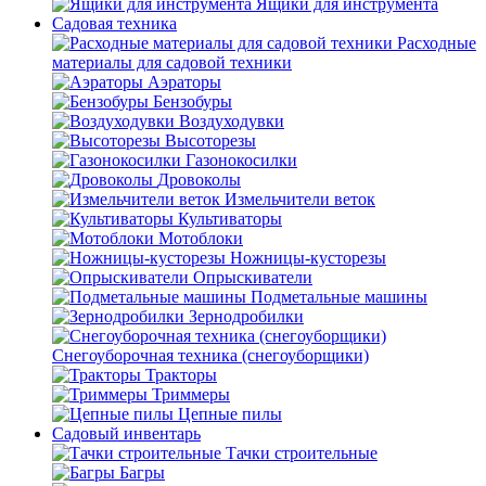
Ящики для инструмента
Садовая техника
Расходные
материалы для садовой техники
Аэраторы
Бензобуры
Воздуходувки
Высоторезы
Газонокосилки
Дровоколы
Измельчители веток
Культиваторы
Мотоблоки
Ножницы-кусторезы
Опрыскиватели
Подметальные машины
Зернодробилки
Снегоуборочная техника (снегоуборщики)
Тракторы
Триммеры
Цепные пилы
Садовый инвентарь
Тачки строительные
Багры