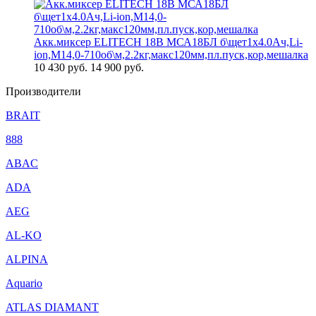
Акк.миксер ELITECH 18В МСА18БЛ б\щет1х4.0Ач,Li-
ion,М14,0-710об\м,2.2кг,макс120мм,пл.пуск,кор,мешалка
10 430
руб.
14 900 руб.
Производители
BRAIT
888
ABAC
ADA
AEG
AL-KO
ALPINA
Aquario
ATLAS DIAMANT