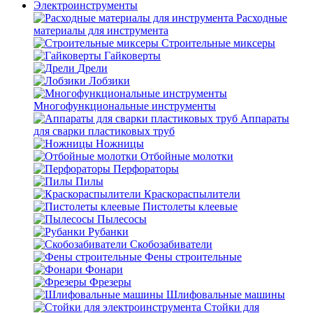
Электроинструменты
Расходные
материалы для инструмента
Строительные миксеры
Гайковерты
Дрели
Лобзики
Многофункциональные инструменты
Аппараты
для сварки пластиковых труб
Ножницы
Отбойные молотки
Перфораторы
Пилы
Краскораспылители
Пистолеты клеевые
Пылесосы
Рубанки
Скобозабиватели
Фены строительные
Фонари
Фрезеры
Шлифовальные машины
Стойки для