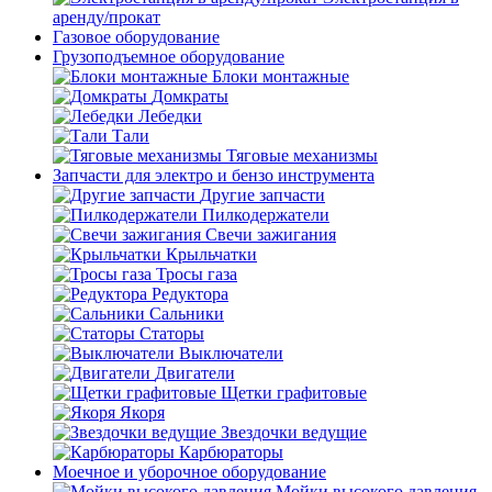
аренду/прокат
Газовое оборудование
Грузоподъемное оборудование
Блоки монтажные
Домкраты
Лебедки
Тали
Тяговые механизмы
Запчасти для электро и бензо инструмента
Другие запчасти
Пилкодержатели
Свечи зажигания
Крыльчатки
Тросы газа
Редуктора
Сальники
Статоры
Выключатели
Двигатели
Щетки графитовые
Якоря
Звездочки ведущие
Карбюраторы
Моечное и уборочное оборудование
Мойки высокого давления