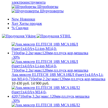
электроинструмента
Штроборезы
Шуруповерты
New
Новинки
Хит
Хиты продаж
%
Скидки
-30%
Акк.миксер ELITECH 18В МСА18БЛ б\щет1х4.0Ач,Li-
ion,М14,0-710об\м,2.2кг,макс120мм,пл.пуск,кор,мешалка
10 430
руб.
14 900 руб.
-30%