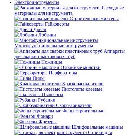
Электроинструменты
Расходные
материалы для инструмента
Строительные миксеры
Гайковерты
Дрели
Лобзики
Многофункциональные инструменты
Аппараты
для сварки пластиковых труб
Ножницы
Отбойные молотки
Перфораторы
Пилы
Краскораспылители
Пистолеты клеевые
Пылесосы
Рубанки
Скобозабиватели
Фены строительные
Фонари
Фрезеры
Шлифовальные машины
Стойки для