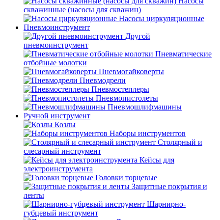
Насосы
скважинные (насосы для скважин)
Насосы циркуляционные
Пневмоинструмент
Другой
пневмоинструмент
Пневматические
отбойные молотки
Пневмогайковерты
Пневмодрели
Пневмостеплеры
Пневмопистолеты
Пневмошлифмашины
Ручной инструмент
Козлы
Наборы инструментов
Столярный и
слесарный инструмент
Кейсы для
электроинструмента
Головки торцевые
Защитные покрытия и
ленты
Шарнирно-
губцевый инструмент