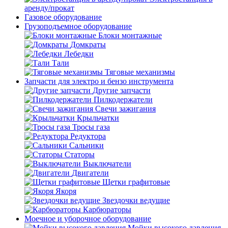
аренду/прокат
Газовое оборудование
Грузоподъемное оборудование
Блоки монтажные
Домкраты
Лебедки
Тали
Тяговые механизмы
Запчасти для электро и бензо инструмента
Другие запчасти
Пилкодержатели
Свечи зажигания
Крыльчатки
Тросы газа
Редуктора
Сальники
Статоры
Выключатели
Двигатели
Щетки графитовые
Якоря
Звездочки ведущие
Карбюраторы
Моечное и уборочное оборудование
Мойки высокого давления