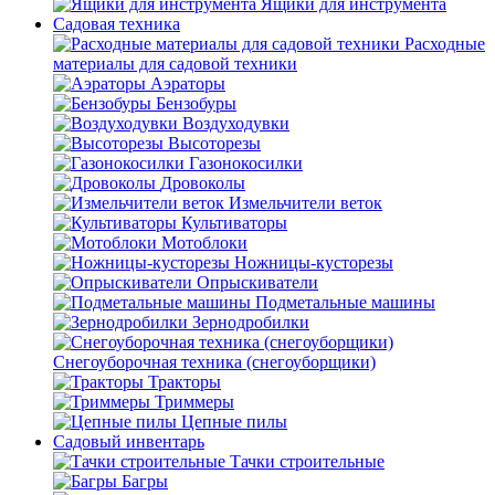
Ящики для инструмента
Садовая техника
Расходные
материалы для садовой техники
Аэраторы
Бензобуры
Воздуходувки
Высоторезы
Газонокосилки
Дровоколы
Измельчители веток
Культиваторы
Мотоблоки
Ножницы-кусторезы
Опрыскиватели
Подметальные машины
Зернодробилки
Снегоуборочная техника (снегоуборщики)
Тракторы
Триммеры
Цепные пилы
Садовый инвентарь
Тачки строительные
Багры