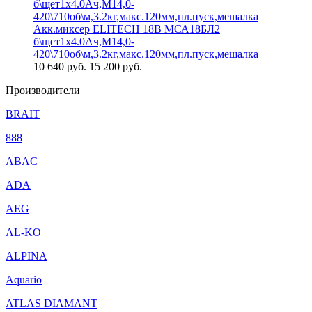
Акк.миксер ELITECH 18В МСА18БЛ2
б\щет1х4.0Ач,М14,0-
420\710об\м,3.2кг,макс.120мм,пл.пуск,мешалка
10 640
руб.
15 200 руб.
Производители
BRAIT
888
ABAC
ADA
AEG
AL-KO
ALPINA
Aquario
ATLAS DIAMANT